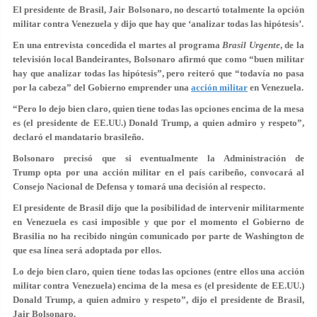
El presidente de Brasil, Jair Bolsonaro, no descartó totalmente la opción
militar contra Venezuela y dijo que hay que ‘analizar todas las hipótesis’.
En una entrevista concedida el martes al programa
Brasil Urgente
, de la
televisión local Bandeirantes, Bolsonaro afirmó que como “buen militar
hay que analizar todas las hipótesis”, pero reiteró que “todavía no pasa
por la cabeza” del Gobierno emprender una
acción militar
en Venezuela.
“Pero lo dejo bien claro, quien tiene todas las opciones encima de la mesa
es (el presidente de EE.UU.) Donald Trump, a quien admiro y respeto”,
declaró el mandatario brasileño.
Bolsonaro precisó que si eventualmente la Administración de
Trump opta por una acción militar en el país caribeño, convocará al
Consejo Nacional de Defensa y tomará una decisión al respecto.
El presidente de Brasil dijo que la posibilidad de intervenir militarmente
en Venezuela es casi imposible y que por el momento el Gobierno de
Brasilia no ha recibido ningún comunicado por parte de Washington de
que esa línea será adoptada por ellos.
Lo dejo bien claro, quien tiene todas las opciones (entre ellos una acción
militar contra Venezuela) encima de la mesa es (el presidente de EE.UU.)
Donald Trump, a quien admiro y respeto”, dijo el presidente de Brasil,
Jair Bolsonaro.