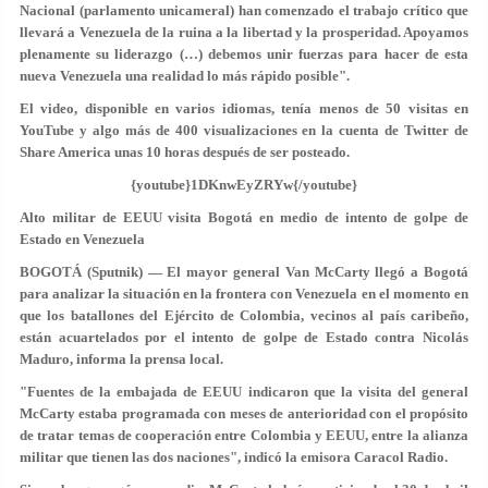
Nacional (parlamento unicameral) han comenzado el trabajo crítico que
llevará a Venezuela de la ruina a la libertad y la prosperidad. Apoyamos
plenamente su liderazgo (…) debemos unir fuerzas para hacer de esta
nueva Venezuela una realidad lo más rápido posible".
El video, disponible en varios idiomas, tenía menos de 50 visitas en
YouTube y algo más de 400 visualizaciones en la cuenta de Twitter de
Share America unas 10 horas después de ser posteado.
{youtube}1DKnwEyZRYw{/youtube}
Alto militar de EEUU visita Bogotá en medio de intento de golpe de
Estado en Venezuela
BOGOTÁ (Sputnik) — El mayor general Van McCarty llegó a Bogotá
para analizar la situación en la frontera con Venezuela en el momento en
que los batallones del Ejército de Colombia, vecinos al país caribeño,
están acuartelados por el intento de golpe de Estado contra Nicolás
Maduro, informa la prensa local.
"Fuentes de la embajada de EEUU indicaron que la visita del general
McCarty estaba programada con meses de anterioridad con el propósito
de tratar temas de cooperación entre Colombia y EEUU, entre la alianza
militar que tienen las dos naciones", indicó la emisora Caracol Radio.