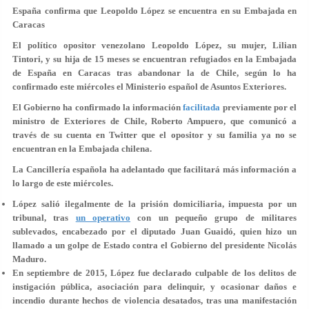
España confirma que Leopoldo López se encuentra en su Embajada en
Caracas
El político opositor venezolano Leopoldo López, su mujer, Lilian
Tintori, y su hija de 15 meses se encuentran refugiados en la Embajada
de España en Caracas tras abandonar la de Chile, según lo ha
confirmado este miércoles el Ministerio español de Asuntos Exteriores.
El Gobierno ha confirmado la información
facilitada
previamente por el
ministro de Exteriores de Chile, Roberto Ampuero, que comunicó a
través de su cuenta en Twitter que el opositor y su familia ya no se
encuentran en la Embajada chilena.
La Cancillería española ha adelantado que facilitará más información a
lo largo de este miércoles.
López salió ilegalmente de la prisión domiciliaria, impuesta por un
tribunal, tras
un operativo
con un pequeño grupo de militares
sublevados, encabezado por el diputado Juan Guaidó, quien hizo un
llamado a un golpe de Estado contra el Gobierno del presidente Nicolás
Maduro.
En septiembre de 2015, López fue declarado culpable de los delitos de
instigación pública, asociación para delinquir, y ocasionar daños e
incendio durante hechos de violencia desatados, tras una manifestación