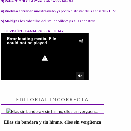
3) Pulse "CONECTAR"
en la ubicación JAPÓN
4) Vuelva a entrar en nuestra web
y ya podrá disfrutar de la señal de RT TV
5) Maldiga
a los cabecillas del "mundo libre" y a sus ancestros
TELEVISIÓN - CANAL RUSSIA TODAY
EDITORIAL INCORRECTA
Ellas sin bandera y sin himno, ellos sin vergüenza