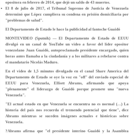
opositora en febrero de 2014, que dejó un saldo de 43 muertos.
El 8 de julio de 2017, el Tribunal Supremo de Justicia de Venezuela
determinó que López cumpliera su condena en prisión domiciliaria por
"problemas de salud".
El Departamento de Estado le hace la publicidad al fantoche Guaidó
MONTEVIDEO (Sputnik) — El Departamento de Estado de EEUU
divulgó en un canal de YouTube un video a favor del líder opositor
venezolano Juan Guaidó, autoproclamado presidente encargado, quien
horas antes llamaba a la ciudadanía y a los militares a rebelarse contra
el mandatario Nicolás Maduro.
En el video de 1,5 minutos divulgado en el canal Share America del
Departamento de Estado se oye la voz en "off" del enviado especial de
EEUU para Venezuela, Elliott Abrams, afirmando que apoya
"plenamente" el liderazgo de Guaidó porque promete una "nueva
Venezuela".
"El actual estado en que Venezuela se encuentra no es normal (…) La
historia del país nos recuerda el tremendo potencial que tiene", dice
Abrams mientras se suceden imágenes actuales e históricas sobre
Venezuela.
?Abrams afirma que "el presidente interino Guaidó y la Asamblea