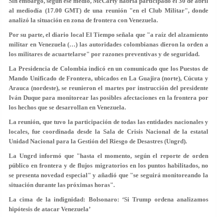
Sin embargo, según ese medio, McCarty habría participado el 30 de abril
al mediodía (17.00 GMT) de una reunión "en el Club Militar", donde
analizó la situación en zona de frontera con Venezuela.
Por su parte, el diario local El Tiempo señala que "a raíz del alzamiento
militar en Venezuela (…) las autoridades colombianas dieron la orden a
los militares de acuartelarse" por razones preventivas y de seguridad.
La Presidencia de Colombia indicó en un comunicado que los Puestos de
Mando Unificado de Frontera, ubicados en La Guajira (norte), Cúcuta y
Arauca (nordeste), se reunieron el martes por instrucción del presidente
Iván Duque para monitorear las posibles afectaciones en la frontera por
los hechos que se desarrollan en Venezuela.
La reunión, que tuvo la participación de todas las entidades nacionales y
locales, fue coordinada desde la Sala de Crisis Nacional de la estatal
Unidad Nacional para la Gestión del Riesgo de Desastres (Ungrd).
La Ungrd informó que "hasta el momento, según el reporte de orden
público en frontera y de flujos migratorios en los puntos habilitados, no
se presenta novedad especial" y añadió que "se seguirá monitoreando la
situación durante las próximas horas".
La cima de la indignidad: Bolsonaro: ‘Si Trump ordena analizamos
hipótesis de atacar Venezuela’