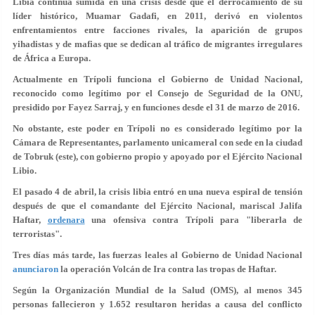
Libia continúa sumida en una crisis desde que el derrocamiento de su
líder histórico, Muamar Gadafi, en 2011, derivó en violentos
enfrentamientos entre facciones rivales, la aparición de grupos
yihadistas y de mafias que se dedican al tráfico de migrantes irregulares
de África a Europa.
Actualmente en Trípoli funciona el Gobierno de Unidad Nacional,
reconocido como legítimo por el Consejo de Seguridad de la ONU,
presidido por Fayez Sarraj, y en funciones desde el 31 de marzo de 2016.
No obstante, este poder en Trípoli no es considerado legítimo por la
Cámara de Representantes, parlamento unicameral con sede en la ciudad
de Tobruk (este), con gobierno propio y apoyado por el Ejército Nacional
Libio.
El pasado 4 de abril, la crisis libia entró en una nueva espiral de tensión
después de que el comandante del Ejército Nacional, mariscal Jalifa
Haftar,
ordenara
una ofensiva contra Trípoli para "liberarla de
terroristas".
Tres días más tarde, las fuerzas leales al Gobierno de Unidad Nacional
anunciaron
la operación Volcán de Ira contra las tropas de Haftar.
Según la Organización Mundial de la Salud (OMS), al menos 345
personas fallecieron y 1.652 resultaron heridas a causa del conflicto