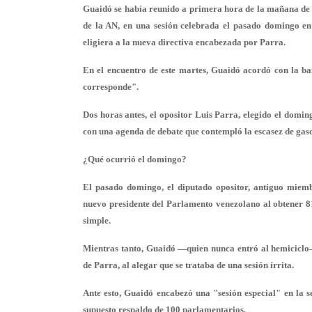
Guaidó se había reunido a primera hora de la mañana de e
de la AN, en una sesión celebrada el pasado domingo en 
eligiera a la nueva directiva encabezada por Parra.
En el encuentro de este martes, Guaidó acordó con la b
corresponde".
Dos horas antes, el opositor Luis Parra, elegido el domi
con una agenda de debate que contempló la escasez de gasoli
¿Qué ocurrió el domingo?
El pasado domingo, el diputado opositor, antiguo miem
nuevo presidente del Parlamento venezolano al obtener
8
simple.
Mientras tanto, Guaidó —quien nunca entró al hemiciclo
de Parra, al alegar que se trataba de una sesión írrita.
Ante esto, Guaidó encabezó una "sesión especial" en la se
supuesto respaldo de 100 parlamentarios.