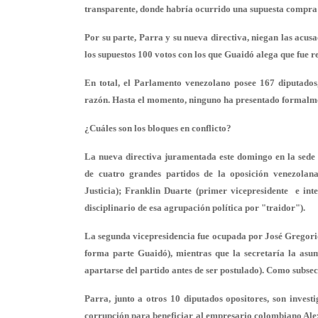
transparente, donde habría ocurrido una supuesta compra
Por su parte, Parra y su nueva directiva, niegan las acus
los supuestos 100 votos con los que Guaidó alega que fue re
En total, el Parlamento venezolano posee 167 diputado
razón. Hasta el momento, ninguno ha presentado formalment
¿Cuáles son los bloques en conflicto?
La nueva directiva juramentada este domingo en la sede 
de cuatro grandes partidos de la oposición venezolan
Justicia); Franklin Duarte (primer vicepresidente e int
disciplinario de esa agrupación política por "traidor").
La segunda vicepresidencia fue ocupada por José Gregorio
forma parte Guaidó), mientras que la secretaría la asu
apartarse del partido antes de ser postulado). Como subse
Parra, junto a otros 10 diputados opositores, son inves
corrupción para beneficiar al empresario colombiano Alex