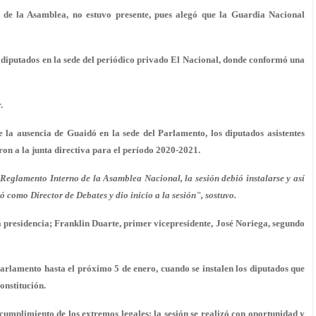
a de la Asamblea,
no estuvo presente
, pues alegó que la Guardia Nacional
 diputados en la sede del periódico privado El Nacional, donde conformó una
.
e la ausencia de Guaidó en la sede del Parlamento, los diputados asistentes
ron a la junta directiva para el período 2020-2021.
 Reglamento Interno de la Asamblea Nacional, la sesión debió instalarse y así
ó como Director de Debates y dio inicio a la sesión", sostuvo.
 presidencia; Franklin Duarte, primer vicepresidente, José Noriega, segundo
Parlamento hasta el próximo 5 de enero, cuando se instalen los diputados que
Constitución.
 cumplimiento de los extremos legales: la sesión se realizó con oportunidad y