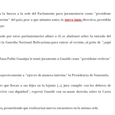
a la fuerza a la sede del Parlamento para juramentarse como "presidente
rino" del país, pese a que minutos antes, la
nueva junta
directiva, presidida
gar.
do por otros parlamentarios afines a él, se abalanzó sobre la entrada del
 la Guardia Nacional Bolivariana para entrar al recinto, al grito de "¡aquí
or Juan Pablo Guanipa le tomó juramento a Guaidó como "presidente reelecto"
orpresivamente a "
ejercer de manera interina
"
la Presidencia de Venezuela.
que lloran a sus hijos en la lejanía (...), juro cumplir con los deberes de
a vivir con dignidad", expresó Guaidó con su mano derecha sobre la Carta
ón, prometiendo que realizarían nuevos encuentros en la misma sede.