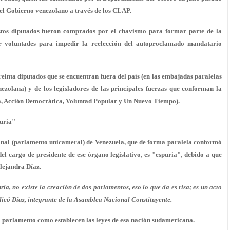
 del Gobierno venezolano a través de los CLAP.
stos diputados fueron comprados por el chavismo para formar parte de la
r voluntades para impedir la reelección del autoproclamado mandatario
reinta diputados que se encuentran fuera del país (en las embajadas paralelas
ezolana) y de los legisladores de las principales fuerzas que conforman la
ia, Acción Democrática, Voluntad Popular y Un Nuevo Tiempo).
uria"
al (parlamento unicameral) de Venezuela, que de forma paralela conformó
el cargo de presidente de ese órgano legislativo, es "espuria", debido a que
Alejandra Díaz.
, no existe la creación de dos parlamentos, eso lo que da es risa; es un acto
ndicó Díaz, integrante de la Asamblea Nacional Constituyente.
del parlamento como establecen las leyes de esa nación sudamericana.