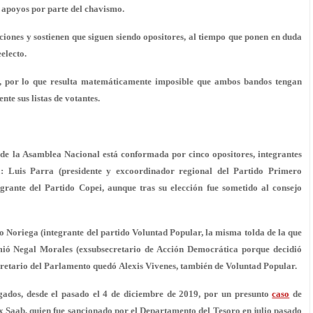
 apoyos por parte del chavismo.
aciones y sostienen que siguen siendo opositores, al tiempo que ponen en duda
electo.
s, por lo que resulta matemáticamente imposible que ambos bandos tengan
e sus listas de votantes.
de la Asamblea Nacional está conformada por cinco opositores, integrantes
a: Luis Parra (presidente y excoordinador regional del Partido Primero
egrante del Partido Copei, aunque tras su elección fue sometido al consejo
 Noriega (integrante del partido Voluntad Popular, la misma tolda de la que
mió Negal Morales (exsubsecretario de Acción Democrática porque decidió
cretario del Parlamento quedó Alexis Vivenes, también de Voluntad Popular.
tigados, desde el pasado el 4 de diciembre de 2019, por un presunto
caso
de
 Saab, quien fue sancionado por el Departamento del Tesoro en julio pasado