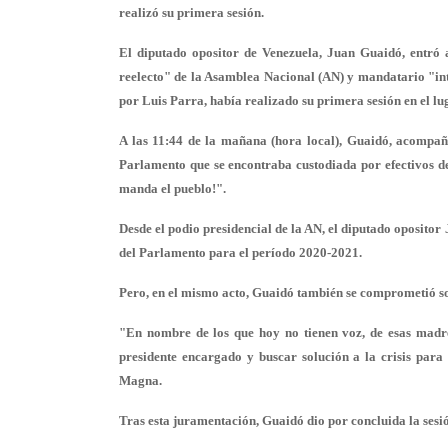
realizó su primera sesión.
El diputado opositor de Venezuela, Juan Guaidó, entró 
reelecto" de la Asamblea Nacional (AN) y mandatario "inte
por Luis Parra, había realizado su primera sesión en el lu
A las 11:44 de la mañana (hora local), Guaidó, acompaña
Parlamento que se encontraba custodiada por efectivos de
manda el pueblo!".
Desde el podio presidencial de la AN, el diputado oposit
del Parlamento para el período 2020-2021.
Pero, en el mismo acto, Guaidó también se comprometió s
"En nombre de los que hoy no tienen voz, de esas madres 
presidente encargado y buscar solución a la crisis par
Magna.
Tras esta juramentación, Guaidó dio por concluida la sesi