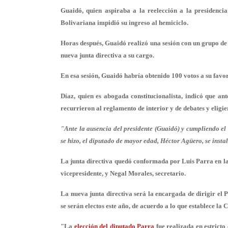
Guaidó, quien aspiraba a la reelección a la presidenci
Bolivariana impidió su ingreso al hemiciclo.
Horas después, Guaidó realizó una sesión con un grupo de
nueva junta directiva a su cargo.
En esa sesión, Guaidó habría obtenido 100 votos a su favor
Díaz, quien es abogada constitucionalista, indicó que ant
recurrieron al reglamento de interior y de debates y eligie
"Ante la ausencia del presidente (Guaidó) y cumpliendo el
se hizo, el diputado de mayor edad, Héctor Agüero, se instal
La junta directiva quedó conformada por Luis Parra en la
vicepresidente, y Negal Morales, secretario.
La nueva junta directiva será la encargada de dirigir el 
se serán electos este año, de acuerdo a lo que establece la 
"La
elección del diputado Parra
fue realizada en estricto