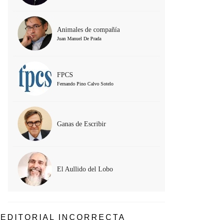
Animales de compañía
Juan Manuel De Prada
FPCS
Fernando Pino Calvo Sotelo
Ganas de Escribir
El Aullido del Lobo
EDITORIAL INCORRECTA