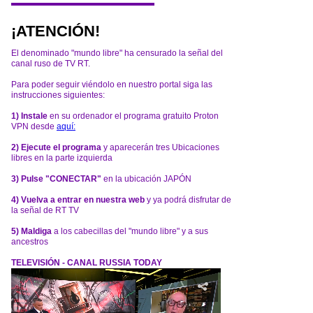
¡ATENCIÓN!
El denominado "mundo libre" ha censurado la señal del
canal ruso de TV RT.
Para poder seguir viéndolo en nuestro portal siga las
instrucciones siguientes:
1) Instale
en su ordenador el programa gratuito Proton
VPN desde
aquí:
2) Ejecute el programa
y aparecerán tres Ubicaciones
libres en la parte izquierda
3) Pulse "CONECTAR"
en la ubicación JAPÓN
4) Vuelva a entrar en nuestra web
y ya podrá disfrutar de
la señal de RT TV
5) Maldiga
a los cabecillas del "mundo libre" y a sus
ancestros
TELEVISIÓN - CANAL RUSSIA TODAY