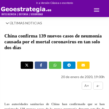
Ir a Versión Clásica o escritorio
Toggle 
ÚLTIMAS NOTICIAS
China confirma 139 nuevos casos de neumonía
causada por el mortal coronavirus en tan solo
dos días
20 de enero de 2020, 19:00h
A+
a-
Las autoridades sanitarias de China han confirmado que se han
registrado 139 nuevos casos de la nueva neumonía durante este fin de