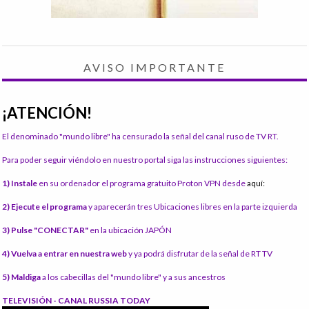
AVISO IMPORTANTE
¡ATENCIÓN!
El denominado "mundo libre" ha censurado la señal del canal ruso de TV RT.
Para poder seguir viéndolo en nuestro portal siga las instrucciones siguientes:
1) Instale
en su ordenador el programa gratuito Proton VPN desde
aquí:
2) Ejecute el programa
y aparecerán tres Ubicaciones libres en la parte izquierda
3) Pulse "CONECTAR"
en la ubicación JAPÓN
4) Vuelva a entrar en nuestra web
y ya podrá disfrutar de la señal de RT TV
5) Maldiga
a los cabecillas del "mundo libre" y a sus ancestros
TELEVISIÓN - CANAL RUSSIA TODAY