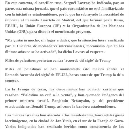
En este contexto, el canciller ruso, Serguéi Lavrov, ha indicado, por su
parte, esta misma jornada, que el país euroasiático no está familiarizado
con la iniciativa estadounidense, por lo que ha subrayado la necesidad de
implicar al llamado Cuarteto de Madrid, del que forman parte Rusia,
EE.UU., la Unión Europea (UE) y la Organización de las Naciones
Unidas (ONU), para discutir el mencionado proyecto.
“Me gustaría mucho, sin lugar a dudas, que la situación fuera analizada
por el Cuarteto de mediadores internacionales, mecanismo que en los
últimos años no se ha activado”, ha dicho Lavrov al respecto.
Miles de palestinos protestan contra ‘acuerdo del siglo’ de Trump
Miles de palestinos se han manifestado este martes contra el
llamado ‘acuerdo del siglo’ de EE.UU., horas antes de que Trump lo dé a
conocer.
En la Franja de Gaza, los descontentos han portado carteles que
rezaban: “
Palestina no está a la venta
”, y han quemado imágenes del
primer ministro israelí, Benjamín Netanyahu, y del presidente
estadounidense, Donald Trump, así como la bandera estadounidense.
Las fuerzas israelíes han atacado a los manifestantes, lanzándoles gases
lacrimógenos, en la ciudad de Jan Yunis, en el sur de la Franja de Gaza.
Varios indignados han resultado heridos como consecuencia de los