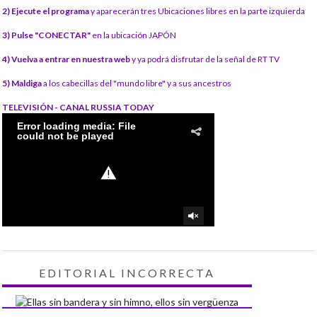
2) Ejecute el programa
y aparecerán tres Ubicaciones libres en la parte izquierda
3) Pulse "CONECTAR"
en la ubicación JAPÓN
4) Vuelva a entrar en nuestra web
y ya podrá disfrutar de la señal de RT TV
5) Maldiga
a los cabecillas del "mundo libre" y a sus ancestros
TELEVISIÓN - CANAL RUSSIA TODAY
EDITORIAL INCORRECTA