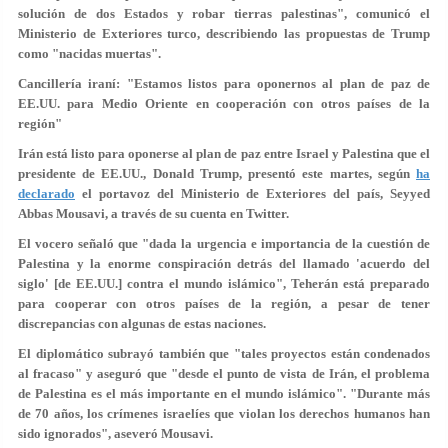
solución de dos Estados y robar tierras palestinas", comunicó el
Ministerio de Exteriores turco, describiendo las propuestas de Trump
como
"nacidas muertas"
.
Cancillería iraní: "Estamos listos para oponernos al plan de paz de
EE.UU. para Medio Oriente en cooperación con otros países de la
región"
Irán está listo para oponerse al plan de paz entre Israel y Palestina que el
presidente de EE.UU., Donald Trump, presentó este martes, según
ha
declarado
el portavoz del Ministerio de Exteriores del país, Seyyed
Abbas Mousavi, a través de su cuenta en Twitter.
El vocero señaló que "dada la urgencia e importancia de la cuestión de
Palestina y la
enorme conspiración detrás
del llamado 'acuerdo del
siglo' [de EE.UU.] contra el mundo islámico", Teherán está preparado
para cooperar con otros países de la región, a pesar de tener
discrepancias con algunas de estas naciones.
El diplomático subrayó también que "tales proyectos están condenados
al fracaso" y aseguró que "desde el punto de vista de Irán, el problema
de Palestina es el más importante en el mundo islámico". "Durante más
de 70 años, los crímenes israelíes que violan los derechos humanos han
sido ignorados", aseveró Mousavi.