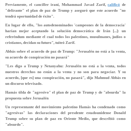
Previamente, el canciller iraní, Mohammad Javad Zarif,
calificó
de
"delirante"
el plan de paz de Trump y aseguró que este acuerdo "no
tendrá oportunidad de éxito".
En lugar de ello, "los autodenominados 'campeones de la democracia'
harían mejor aceptando la
solución democrática
de Irán [...]: un
referéndum
mediante el cual todos los palestinos, musulmanes, judíos o
cristianos, decidan su futuro", tuiteó Zarif.
Abbás sobre el acuerdo de paz de Trump: "Jerusalén no está a la venta,
su acuerdo de conspiración no pasará"
"Les digo a Trump y Netanyahu: Jerusalén no está a la venta,
todos
nuestros derechos no están a la venta
y no son para negociar. Y su
acuerdo, [que es] una conspiración, no pasará", dijo Mahmud Abbás en
un discurso televisado.
Hamás tilda de "agresivo" el plan de paz de Trump y de "absurda" la
propuesta sobre Jerusalén
Un representante del movimiento palestino Hamás ha condenado como
"agresivas" las declaraciones del presdente estadounidense Donald
Trump sobre su plan de paz en Oriente Medio, que describió como
"absurdo".