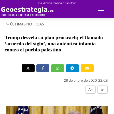
Ir a Versión Clásica o escritorio
Toggle 
ÚLTIMAS NOTICIAS
Trump desvela su plan proisraelí; el llamado
‘acuerdo del siglo’, una auténtica infamia
contra el pueblo palestino
28 de enero de 2020, 22:02h
A+
a-