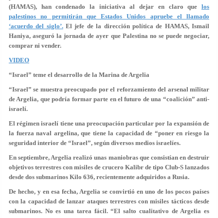
(HAMAS), han condenado la iniciativa al dejar en claro que
los
palestinos no permitirán que Estados Unidos apruebe el llamado
‘acuerdo del siglo’.
El jefe de la dirección política de HAMAS, Ismail
Haniya, aseguró la jornada de ayer que Palestina no se puede negociar,
comprar ni vender.
VIDEO
“Israel” teme el desarrollo de la Marina de Argelia
“Israel” se muestra preocupado por el reforzamiento del arsenal militar
de Argelia, que podría formar parte en el futuro de una “coalición” anti-
israelí.
El régimen israelí tiene una preocupación particular por la expansión de
la fuerza naval argelina, que tiene la capacidad de “poner en riesgo la
seguridad interior de “Israel”, según diversos medios israelíes.
En septiembre, Argelia realizó unas maniobras que consistían en destruir
objetivos terrestres con misiles de crucero Kalibr de tipo Club-S lanzados
desde dos submarinos Kilo 636, recientemente adquiridos a Rusia.
De hecho, y en esa fecha, Argelia se convirtió en uno de los pocos países
con la capacidad de lanzar ataques terrestres con misiles tácticos desde
submarinos. No es una tarea fácil. “El salto cualitativo de Argelia es