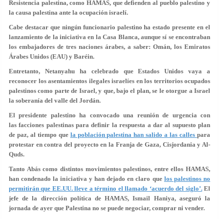
Resistencia palestina, como HAMAS, que defienden al pueblo palestino y
la causa palestina ante la ocupación israelí.
Cabe destacar que ningún funcionario palestino ha estado presente en el
lanzamiento de la iniciativa en la Casa Blanca, aunque sí se encontraban
los embajadores de tres naciones árabes, a saber: Omán, los Emiratos
Árabes Unidos (EAU) y Baréin.
Entretanto, Netanyahu ha celebrado que Estados Unidos vaya a
reconocer los asentamientos ilegales israelíes en los territorios ocupados
palestinos como parte de Israel, y que, bajo el plan, se le otorgue a Israel
la soberanía del valle del Jordán.
El presidente palestino ha convocado una reunión de urgencia con
las facciones palestinas para definir la respuesta a dar al supuesto plan
de paz, al tiempo que
la población palestina han salido a las calles
para
protestar en contra del proyecto en la Franja de Gaza, Cisjordania y Al-
Quds.
Tanto Abás como distintos movimientos palestinos, entre ellos HAMAS,
han condenado la iniciativa y han dejado en claro que
los palestinos no
permitirán que EE.UU. lleve a término el llamado ‘acuerdo del siglo’.
El
jefe de la dirección política de HAMAS, Ismail Haniya, aseguró la
jornada de ayer que Palestina no se puede negociar, comprar ni vender.