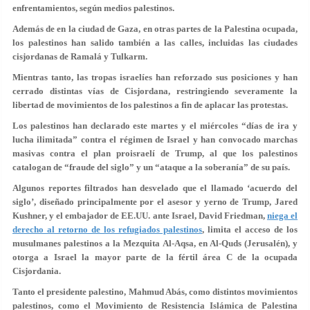
enfrentamientos, según medios palestinos.
Además de en la ciudad de Gaza, en otras partes de la Palestina ocupada,
los palestinos han salido también a las calles, incluidas las ciudades
cisjordanas de Ramalá y Tulkarm.
Mientras tanto, las tropas israelíes han reforzado sus posiciones y han
cerrado distintas vías de Cisjordana, restringiendo severamente la
libertad de movimientos de los palestinos a fin de aplacar las protestas.
Los palestinos han declarado este martes y el miércoles “días de ira y
lucha ilimitada” contra el régimen de Israel y han convocado marchas
masivas contra el plan proisraelí de Trump, al que los palestinos
catalogan de “fraude del siglo” y un “ataque a la soberanía” de su país.
Algunos reportes filtrados han desvelado que el llamado ‘acuerdo del
siglo’, diseñado principalmente por el asesor y yerno de Trump, Jared
Kushner, y el embajador de EE.UU. ante Israel, David Friedman,
niega el
derecho al retorno de los refugiados palestinos
, limita el acceso de los
musulmanes palestinos a la Mezquita Al-Aqsa, en Al-Quds (Jerusalén), y
otorga a Israel la mayor parte de la fértil área C de la ocupada
Cisjordania.
Tanto el presidente palestino, Mahmud Abás, como distintos movimientos
palestinos, como el Movimiento de Resistencia Islámica de Palestina