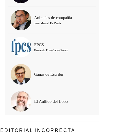
Animales de compañía
Juan Manuel De Prada
FPCS
Fernando Pino Calvo Sotelo
Ganas de Escribir
El Aullido del Lobo
EDITORIAL INCORRECTA