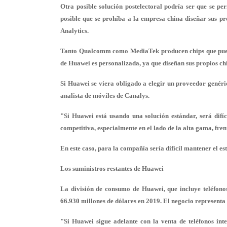
Otra posible solución postelectoral podría ser que se p
posible que se prohíba a la empresa china diseñar sus p
Analytics.
Tanto Qualcomm como MediaTek producen chips que pueden
de Huawei es personalizada, ya que diseñan sus propios chi
Si Huawei se viera obligado a elegir un proveedor genéric
analista de móviles de Canalys.
"Si Huawei está usando una solución estándar, será difí
competitiva, especialmente en el lado de la alta gama, fre
En este caso, para la compañía sería difícil mantener el est
Los suministros restantes de Huawei
La división de consumo de Huawei, que incluye teléfonos
66.930 millones de dólares en 2019. El negocio representa
"Si Huawei sigue adelante con la venta de teléfonos inte