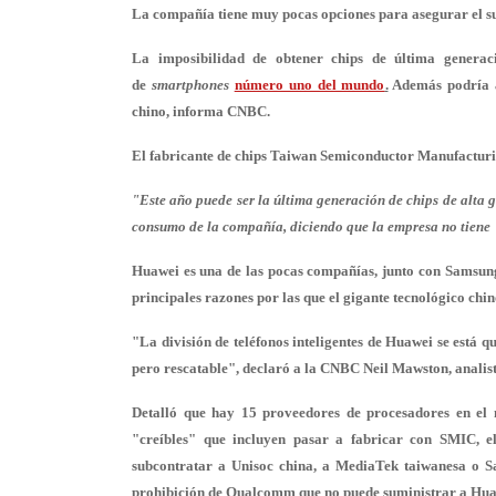
La compañía tiene muy pocas opciones para asegurar el su
La imposibilidad de obtener chips de última generac
de
smartphones
número uno del mundo
.
Además podría ac
chino, informa CNBC.
El fabricante de chips Taiwan Semiconductor Manufact
"Este año puede ser la última generación de chips de alta
consumo de la compañía, diciendo que la empresa no tiene "
Huawei es una de las pocas compañías, junto con Samsung
principales razones por las que el gigante tecnológico chino
"La división de teléfonos inteligentes de Huawei se está 
pero rescatable", declaró a la CNBC Neil Mawston, analist
Detalló que hay 15 proveedores de procesadores en el 
"creíbles" que incluyen pasar a fabricar con SMIC, 
subcontratar a Unisoc china, a MediaTek taiwanesa o S
prohibición de Qualcomm que no puede suministrar a Huawe