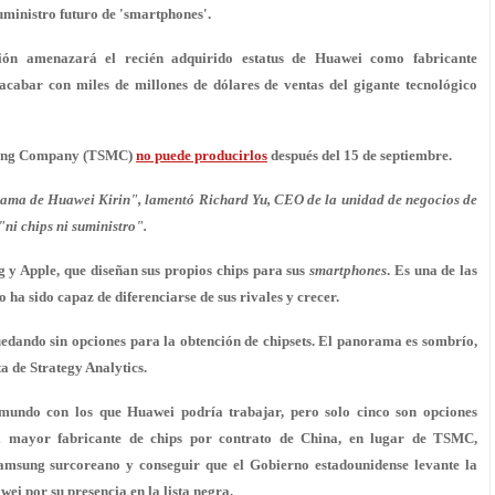
ministro futuro de 'smartphones'.
ión amenazará el recién adquirido estatus de Huawei como fabricante
abar con miles de millones de dólares de ventas del gigante tecnológico
uring Company (TSMC)
no puede producirlos
después del 15 de septiembre.
 gama de Huawei Kirin", lamentó Richard Yu, CEO de la unidad de negocios de
ni chips ni suministro".
 y Apple, que diseñan sus propios chips para sus
smartphones
. Es una de las
 ha sido capaz de diferenciarse de sus rivales y crecer.
quedando sin opciones para la obtención de chipsets. El panorama es sombrío,
a de Strategy Analytics.
mundo con los que Huawei podría trabajar, pero solo cinco son opciones
el mayor fabricante de chips por contrato de China, en lugar de TSMC,
amsung surcoreano y conseguir que el Gobierno estadounidense levante la
i por su presencia en la lista negra.