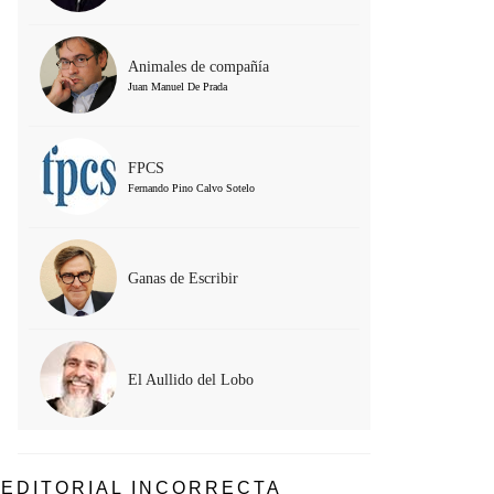
Animales de compañía
Juan Manuel De Prada
FPCS
Fernando Pino Calvo Sotelo
Ganas de Escribir
El Aullido del Lobo
EDITORIAL INCORRECTA