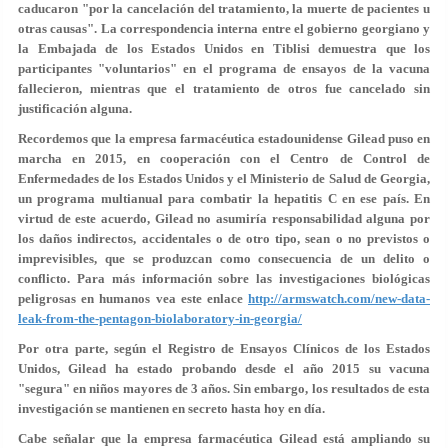
caducaron "por la cancelación del tratamiento, la muerte de pacientes u
otras causas". La correspondencia interna entre el gobierno georgiano y
la Embajada de los Estados Unidos en Tiblisi demuestra que los
participantes "voluntarios" en el programa de ensayos de la vacuna
fallecieron, mientras que el tratamiento de otros fue cancelado sin
justificación alguna.
Recordemos que la empresa farmacéutica estadounidense Gilead puso en
marcha en 2015, en cooperación con el Centro de Control de
Enfermedades de los Estados Unidos y el Ministerio de Salud de Georgia,
un programa multianual para combatir la hepatitis C en ese país. En
virtud de este acuerdo, Gilead no asumiría responsabilidad alguna por
los daños indirectos, accidentales o de otro tipo, sean o no previstos o
imprevisibles, que se produzcan como consecuencia de un delito o
conflicto. Para más información sobre las investigaciones biológicas
peligrosas en humanos vea este enlace
http://armswatch.com/new-data-
leak-from-the-pentagon-biolaboratory-in-georgia/
Por otra parte, según el Registro de Ensayos Clínicos de los Estados
Unidos, Gilead ha estado probando desde el año 2015 su vacuna
"segura" en niños mayores de 3 años. Sin embargo, los resultados de esta
investigación se mantienen en secreto hasta hoy en día.
Cabe señalar que la empresa farmacéutica Gilead está ampliando su