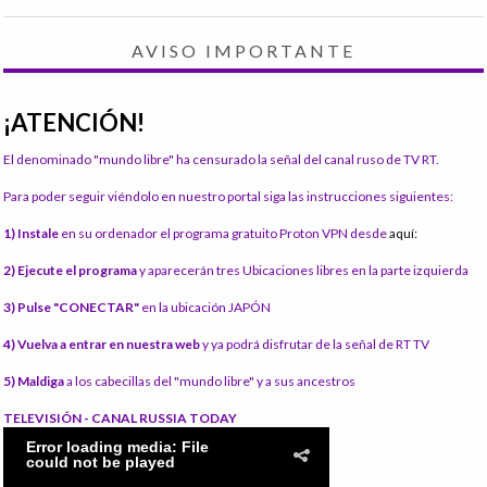
AVISO IMPORTANTE
¡ATENCIÓN!
El denominado "mundo libre" ha censurado la señal del canal ruso de TV RT.
Para poder seguir viéndolo en nuestro portal siga las instrucciones siguientes:
1) Instale
en su ordenador el programa gratuito Proton VPN desde
aquí:
2) Ejecute el programa
y aparecerán tres Ubicaciones libres en la parte izquierda
3) Pulse "CONECTAR"
en la ubicación JAPÓN
4) Vuelva a entrar en nuestra web
y ya podrá disfrutar de la señal de RT TV
5) Maldiga
a los cabecillas del "mundo libre" y a sus ancestros
TELEVISIÓN - CANAL RUSSIA TODAY