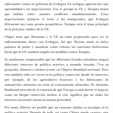
adicionales contra el gobierno de Erdogan. En su lugar, quieren dar una
oportunidad a las negociaciones. Eso es porque la UE y Turquía tienen
que hablar sobre muchos conflictos simultáneamente. Estas
negociaciones incluyen el trato a los inmigrantes, que Erdogan
felizmente usa como peones geopolíticos. Turquía será el tema principal
de la próxima cumbre de la UE.
Chipre teme que Alemania y la UE no estén preparados para ser lo
suficientemente duros con Erdogan. Así que Nicosia tomó su única
palanca de poder y mantiene como rehenes las sanciones bielorrusas
hasta que la UE también amplíe sus medidas contra Turquía.
Es totalmente comprensible que los diferentes Estados miembros tengan
diferentes intereses de política exterior, a menudo basados ??en su
geografía, historia e incluso (como en Chipre) identidad nacional. Pero
esto también solía ser cierto en la política comercial, donde los intereses,
por ejemplo, de los agricultores franceses y los fabricantes de
automóviles alemanes no están ni remotamente alineados. No obstante,
finalmente prevaleció el consenso de que Europa es más fuerte si negocia
como un bloque comercial, incluso si esto significa que no todos los
intereses nacionales tienen la misma prioridad.
Por tanto, debería ser posible que un consenso similar se arraigue en la
política exterior. Después de todo, así como Chipre puede «ganar» una