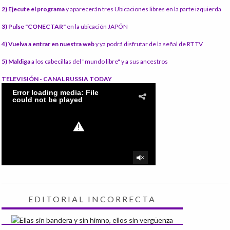
2) Ejecute el programa
y aparecerán tres Ubicaciones libres en la parte izquierda
3) Pulse "CONECTAR"
en la ubicación JAPÓN
4) Vuelva a entrar en nuestra web
y ya podrá disfrutar de la señal de RT TV
5) Maldiga
a los cabecillas del "mundo libre" y a sus ancestros
TELEVISIÓN - CANAL RUSSIA TODAY
EDITORIAL INCORRECTA