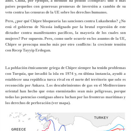
años. China, por ejemplo, a menudo ha podido «comprar» uno o más
países pequeños con generosas promesas de inversión a cambio de su
veto contra las censuras de la UE sobre los derechos humanos.
Pero, ¿por qué Chipre bloquearía las sanciones contra Lukashenko? ¿No
está el gobierno de Nicosia indignado por la brutal represión de este
dictador contra manifestantes pacíficos, la mayoría de los cuales son
mujeres? Por supuesto. Pero, como suele ocurrir en los asuntos de la UE,
Chipre se preocupa mucho más por otro conflicto: la creciente tensión
con Recep Tayyip Erdogan.
La población étnicamente griega de Chipre siempre ha tenido problemas
con Turquía, que invadió la isla en 1974 y, en última instancia, ayudó a
establecer una república turca rival en el norte del territorio que solo es
reconocida por Ankara. Los descubrimientos de gas en el Mediterráneo
oriental han hecho que estas enemistades sean más peligrosas, porque
todas las potencias contiguas ahora luchan por las fronteras marítimas y
los derechos de perforación (ver mapa).