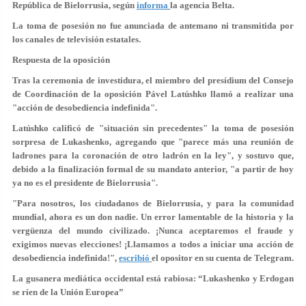
República de Bielorrusia, según
informa
la agencia Belta.
La toma de posesión
no fue anunciada de antemano ni transmitida por
los canales
de televisión estatales.
Respuesta de la oposición
Tras la ceremonia de investidura, el miembro del presídium del Consejo
de Coordinación de la oposición Pável Latúshko llamó a
realizar una
"acción de desobediencia indefinida"
.
Latúshko calificó de
"situación sin precedentes"
la toma de posesión
sorpresa de Lukashenko, agregando que "parece más una reunión de
ladrones para la coronación de otro ladrón en la ley", y sostuvo que,
debido a la finalización formal de su mandato anterior, "a partir de hoy
ya no es el presidente de Bielorrusia".
"Para nosotros, los ciudadanos de Bielorrusia, y para la comunidad
mundial, ahora
es un don nadie
. Un error lamentable de la historia y la
vergüenza del mundo civilizado.
¡Nunca aceptaremos el fraude y
exigimos nuevas elecciones!
¡Llamamos a todos a iniciar una acción de
desobediencia indefinida!",
escribió
el opositor en su cuenta de Telegram.
La gusanera mediática occidental está rabiosa: “Lukashenko y Erdogan
se ríen de la Unión Europea”