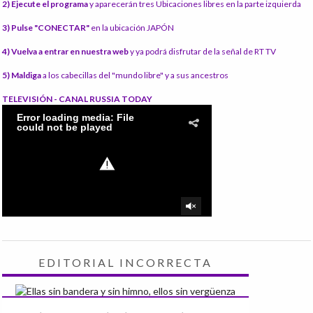
2) Ejecute el programa
y aparecerán tres Ubicaciones libres en la parte izquierda
3) Pulse "CONECTAR"
en la ubicación JAPÓN
4) Vuelva a entrar en nuestra web
y ya podrá disfrutar de la señal de RT TV
5) Maldiga
a los cabecillas del "mundo libre" y a sus ancestros
TELEVISIÓN - CANAL RUSSIA TODAY
EDITORIAL INCORRECTA