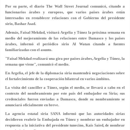
Por su parte, el diario The Wall Street Journal comunicó, citando a
funcionarios árabes y europeos, que varios países árabes están
interesados en restablecer relaciones con el Gobierno del presidente
sirio, Bashar Asad.
Además, Faisal Mekdad, visitará Argelia y Túnez la próxima semana en
medio del mejoramiento de las relaciones entre Damasco y los países
árabes, informó el periódico sirio Al Watan citando a fuentes
familiarizadas con el asunto.
"Faisal Mekdad realizará una gira por países árabes, Argelia y Túnez, la
semana que viene", comunicó el medio.
En Argelia, el jefe de la diplomacia siria mantendrá negociaciones sobre
el fortalecimiento de la cooperación bilateral en varios ámbitos.
La visita del canciller a Túnez, según el medio, se llevará a cabo en el
contexto del nombramiento por este país del embajador en Siria; sus
credenciales fueron enviadas a Damasco, donde su nombramiento se
anunciará oficialmente en breve.
La agencia estatal siria SANA informó que las autoridades sirias
decidieron reabrir la Embajada en Túnez y nombrar un embajador en
respuesta a la iniciativa del presidente tunecino, Kais Saied, de nombrar