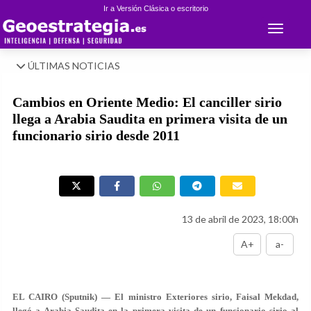
Ir a Versión Clásica o escritorio
Toggle 
ÚLTIMAS NOTICIAS
Cambios en Oriente Medio: El canciller sirio
llega a Arabia Saudita en primera visita de un
funcionario sirio desde 2011
13 de abril de 2023, 18:00h
A+
a-
EL CAIRO (Sputnik) — El ministro Exteriores sirio, Faisal Mekdad,
llegó a Arabia Saudita en la primera visita de un funcionario sirio al