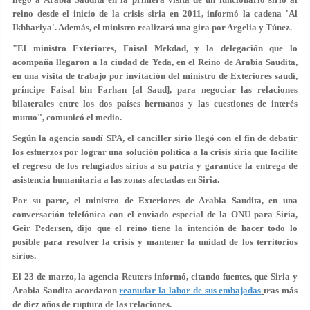
reino desde el inicio de la crisis siria en 2011, informó la cadena 'Al
Ikhbariya'. Además, el ministro realizará una gira por Argelia y Túnez.
"El ministro Exteriores, Faisal Mekdad, y la delegación que lo
acompaña llegaron a la ciudad de Yeda, en el Reino de Arabia Saudita,
en una visita de trabajo por invitación del ministro de Exteriores saudí,
príncipe Faisal bin Farhan [al Saud], para negociar las relaciones
bilaterales entre los dos países hermanos y las cuestiones de interés
mutuo", comunicó el medio.
Según la agencia saudí SPA, el canciller sirio llegó con el fin de debatir
los esfuerzos por lograr una solución política a la crisis siria que facilite
el regreso de los refugiados sirios a su patria y garantice la entrega de
asistencia humanitaria a las zonas afectadas en Siria.
Por su parte, el ministro de Exteriores de Arabia Saudita, en una
conversación telefónica con el enviado especial de la ONU para Siria,
Geir Pedersen, dijo que el reino tiene la intención de hacer todo lo
posible para resolver la crisis y mantener la unidad de los territorios
sirios.
El 23 de marzo, la agencia Reuters informó, citando fuentes, que Siria y
Arabia Saudita acordaron
reanudar la labor de sus embajadas
tras más
de diez años de ruptura de las relaciones.