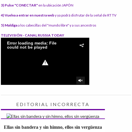
3) Pulse "CONECTAR"
en la ubicación JAPÓN
4) Vuelva a entrar en nuestra web
y ya podrá disfrutar de la señal de RT TV
5) Maldiga
a los cabecillas del "mundo libre" y a sus ancestros
TELEVISIÓN - CANAL RUSSIA TODAY
EDITORIAL INCORRECTA
Ellas sin bandera y sin himno, ellos sin vergüenza