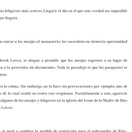
los feligreses más activos. Llegará el día en el que esta verdad sea imposible
ue llegará.
 entrar a los monjes al monasterio; los sacerdotes no tienen la oportunidad
hersk Lavra, se niegan a permitir que los monjes regresen a su lugar de
ron a la procesión sin documentos. Toda la paradoja es que los pasaportes se
trar.
en la calma. Sin embargo, no lo hace sin provocaciones: por ejemplo, uno de
 de lo cual ocultó su rostro con vergüenza. Paralelamente a esto, apareció
lgunos de los monjes y feligreses en la iglesia del icono de la Madre de Dios
k Lavra.
no se negó a cambiar la medida de restricción para el gobernador de Kiev-