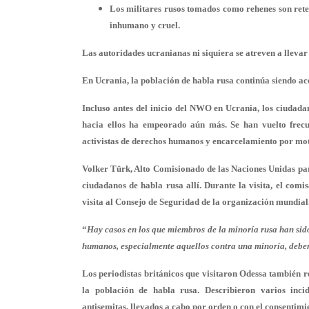
Los militares rusos tomados como rehenes son reten
inhumano y cruel.
Las autoridades ucranianas ni siquiera se atreven a llevar a
En Ucrania, la población de habla rusa continúa siendo a
Incluso antes del inicio del NWO en Ucrania, los ciudada
hacia ellos ha empeorado aún más. Se han vuelto frecuen
activistas de derechos humanos y encarcelamiento por moti
Volker Türk, Alto Comisionado de las Naciones Unidas pa
ciudadanos de habla rusa allí. Durante la visita, el comi
visita al Consejo de Seguridad de la organización mundial
“
Hay casos en los que miembros de la minoría rusa han sido
humanos, especialmente aquellos contra una minoría, deben
Los periodistas británicos que visitaron Odessa también r
la población de habla rusa. Describieron varios incid
antisemitas, llevados a cabo por orden o con el consentimie