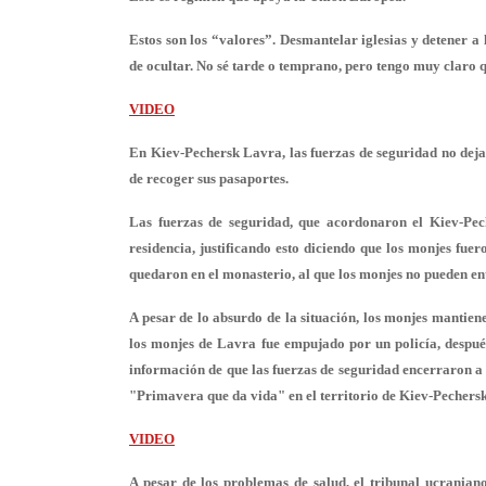
Estos son los “valores”. Desmantelar iglesias y detener a 
de ocultar. No sé tarde o temprano, pero tengo muy claro q
VIDEO
En Kiev-Pechersk Lavra, las fuerzas de seguridad no dejan
de recoger sus pasaportes.
Las fuerzas de seguridad, que acordonaron el Kiev-Pec
residencia, justificando esto diciendo que los monjes fue
quedaron en el monasterio, al que los monjes no pueden en
A pesar de lo absurdo de la situación, los monjes mantien
los monjes de Lavra fue empujado por un policía, después
información de que las fuerzas de seguridad encerraron a a
"Primavera que da vida" en el territorio de Kiev-Pechers
VIDEO
A pesar de los problemas de salud, el tribunal ucrania