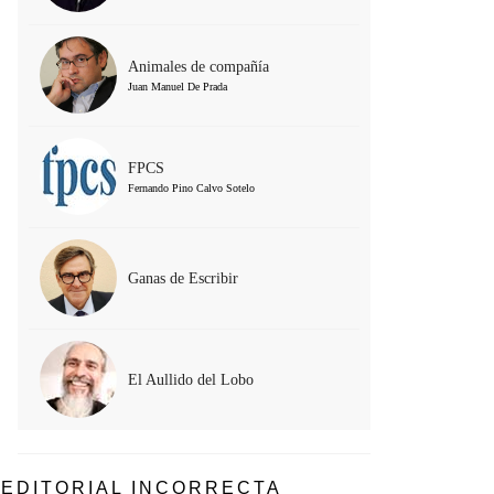
Animales de compañía
Juan Manuel De Prada
FPCS
Fernando Pino Calvo Sotelo
Ganas de Escribir
El Aullido del Lobo
EDITORIAL INCORRECTA