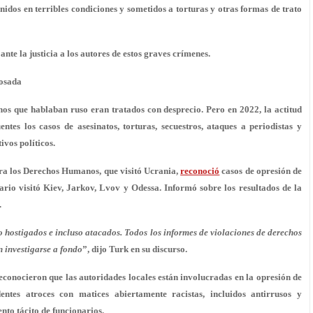
idos en terribles condiciones y sometidos a torturas y otras formas de trato
nte la justicia a los autores de estos graves crímenes.
cosada
nos que hablaban ruso eran tratados con desprecio. Pero en 2022, la actitud
tes los casos de asesinatos, torturas, secuestros, ataques a periodistas y
vos políticos.
ra los Derechos Humanos, que visitó Ucrania,
reconoció
casos de opresión de
sario visitó Kiev, Jarkov, Lvov y Odessa. Informó sobre los resultados de la
.
 hostigados e incluso atacados. Todos los informes de violaciones de derechos
 investigarse a fondo
”, dijo Turk en su discurso.
econocieron que las autoridades locales están involucradas en la opresión de
entes atroces con matices abiertamente racistas, incluidos antirrusos y
nto tácito de funcionarios.