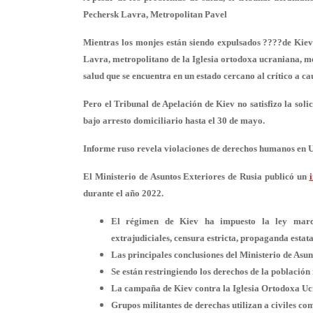
Pechersk Lavra, Metropolitan Pavel
Mientras los monjes están siendo expulsados ????de Kiev-
Lavra, metropolitano de la Iglesia ortodoxa ucraniana, me
salud que se encuentra en un estado cercano al crítico a cau
Pero el Tribunal de Apelación de Kiev no satisfizo la sol
bajo arresto domiciliario hasta el 30 de mayo.
Informe ruso revela violaciones de derechos humanos en 
El Ministerio de Asuntos Exteriores de Rusia publicó un
durante el año 2022.
El régimen de Kiev ha impuesto la ley marcia
extrajudiciales, censura estricta, propaganda estat
Las principales conclusiones del Ministerio de Asunt
Se están restringiendo los derechos de la población
La campaña de Kiev contra la Iglesia Ortodoxa Uc
Grupos militantes de derechas utilizan a civiles c