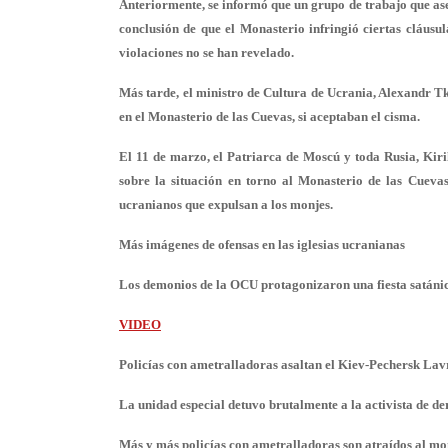
Anteriormente, se informó que un grupo de trabajo que ase
conclusión de que el Monasterio infringió ciertas cláusula
violaciones no se han revelado.
Más tarde, el ministro de Cultura de Ucrania, Alexandr Tk
en el Monasterio de las Cuevas, si aceptaban el cisma.
El 11 de marzo, el Patriarca de Moscú y toda Rusia, Kiril,
sobre la situación en torno al Monasterio de las Cuevas 
ucranianos que expulsan a los monjes.
Más imágenes de ofensas en las iglesias ucranianas
Los demonios de la OCU protagonizaron una fiesta satánic
VIDEO
Polic
ías con ametralladoras asaltan el Kiev-Pechersk Lav
La unidad especial detuvo brutalmente a la activista de
Más y más policías con ametralladoras son atraídos al mona