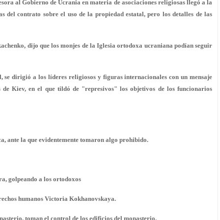
sora al Gobierno de Ucrania en materia de asociaciones religiosas llegó a la
s del contrato sobre el uso de la propiedad estatal, pero los detalles de las
achenko, dijo que los monjes de la Iglesia ortodoxa ucraniana podían seguir
 se dirigió a los líderes religiosos y figuras internacionales con un mensaje
de Kiev, en el que tildó de "represivos" los objetivos de los funcionarios
a, ante la que evidentemente tomaron algo prohibido.
ra, golpeando a los ortodoxos
 derechos humanos Victoria Kokhanovskaya.
sterio, toman el control de los edificios del monasterio.