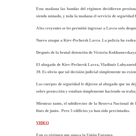
Esta mañana las bandas del régimen decidieron presion
siendo minado, y toda la mañana el servicio de seguridad
A los creyentes se les permitió ingresar a Lavra solo desp
Nuevo ataque a Kiev-Pechersk Lavra. La policía ha rodead
Después de la brutal detención de Victoria Kokhanovskaya,
El abogado de Kiev-Pechersk Lavra, Vladimir Lubyanetsky,
39. Es obvio que tal decisión judicial simplemente no existe
Los cuerpos de seguridad le dijeron al abogado que no dej
sobre protección y estaban simplemente haciendo su traba
Mientras tanto, el subdirector de la Reserva Nacional de 
fines de junio. Pero 5 edificios ya han sido precintados.
VIDEO
Este es régimen que apoya la Unión Europea.