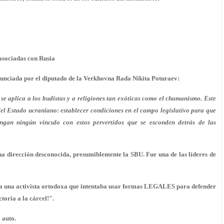
 asociadas con Rusia
nunciada por el diputado de la Verkhovna Rada Nikita Poturaev:
se aplica a los budistas y a religiones tan exóticas como el chamanismo. Este
del Estado ucraniano: establecer condiciones en el campo legislativo para que
engan ningún vínculo con estos pervertidos que se esconden detrás de las
a dirección desconocida, presumiblemente la SBU. Fue una de las líderes de
er a una activista ortodoxa que intentaba usar formas LEGALES para defender
toria a la cárcel!".
 auto.