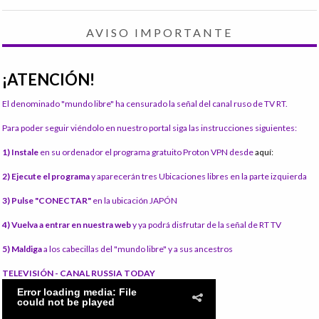
AVISO IMPORTANTE
¡ATENCIÓN!
El denominado "mundo libre" ha censurado la señal del canal ruso de TV RT.
Para poder seguir viéndolo en nuestro portal siga las instrucciones siguientes:
1) Instale
en su ordenador el programa gratuito Proton VPN desde
aquí:
2) Ejecute el programa
y aparecerán tres Ubicaciones libres en la parte izquierda
3) Pulse "CONECTAR"
en la ubicación JAPÓN
4) Vuelva a entrar en nuestra web
y ya podrá disfrutar de la señal de RT TV
5) Maldiga
a los cabecillas del "mundo libre" y a sus ancestros
TELEVISIÓN - CANAL RUSSIA TODAY