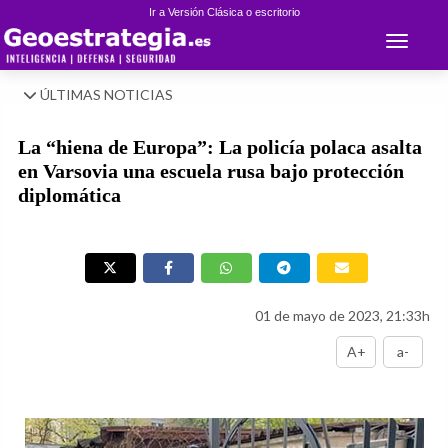
Ir a Versión Clásica o escritorio
Toggle 
ÚLTIMAS NOTICIAS
La “hiena de Europa”: La policía polaca asalta
en Varsovia una escuela rusa bajo protección
diplomática
01 de mayo de 2023, 21:33h
A+
a-