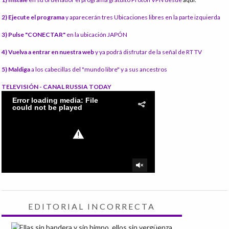
2) Ejecute el programa
y aparecerán tres Ubicaciones libres en la parte izquierda
3) Pulse "CONECTAR"
en la ubicación JAPÓN
4) Vuelva a entrar en nuestra web
y ya podrá disfrutar de la señal de RT TV
5) Maldiga
a los cabecillas del "mundo libre" y a sus ancestros
TELEVISIÓN - CANAL RUSSIA TODAY
EDITORIAL INCORRECTA