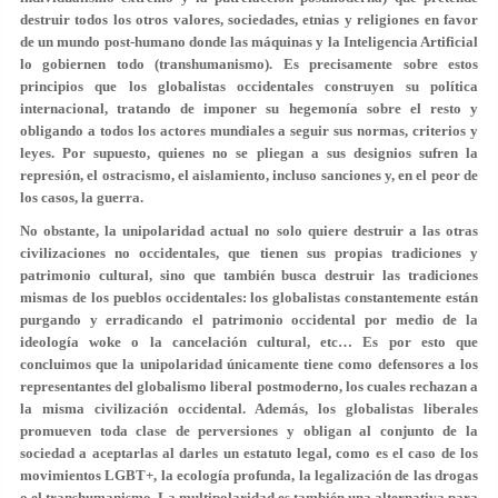
destruir todos los otros valores, sociedades, etnias y religiones en favor
de un mundo post-humano donde las máquinas y la Inteligencia Artificial
lo gobiernen todo (transhumanismo). Es precisamente sobre estos
principios que los globalistas occidentales construyen su política
internacional, tratando de imponer su hegemonía sobre el resto y
obligando a todos los actores mundiales a seguir sus normas, criterios y
leyes. Por supuesto, quienes no se pliegan a sus designios sufren la
represión, el ostracismo, el aislamiento, incluso sanciones y, en el peor de
los casos, la guerra.
No obstante, la unipolaridad actual no solo quiere destruir a las otras
civilizaciones no occidentales, que tienen sus propias tradiciones y
patrimonio cultural, sino que también busca destruir las tradiciones
mismas de los pueblos occidentales: los globalistas constantemente están
purgando y erradicando el patrimonio occidental por medio de la
ideología woke o la cancelación cultural, etc… Es por esto que
concluimos que la unipolaridad únicamente tiene como defensores a los
representantes del globalismo liberal postmoderno, los cuales rechazan a
la misma civilización occidental. Además, los globalistas liberales
promueven toda clase de perversiones y obligan al conjunto de la
sociedad a aceptarlas al darles un estatuto legal, como es el caso de los
movimientos LGBT+, la ecología profunda, la legalización de las drogas
o el transhumanismo. La multipolaridad es también una alternativa para