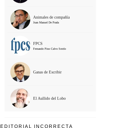
Animales de compañía
Juan Manuel De Prada
FPCS
Fernando Pino Calvo Sotelo
Ganas de Escribir
El Aullido del Lobo
EDITORIAL INCORRECTA