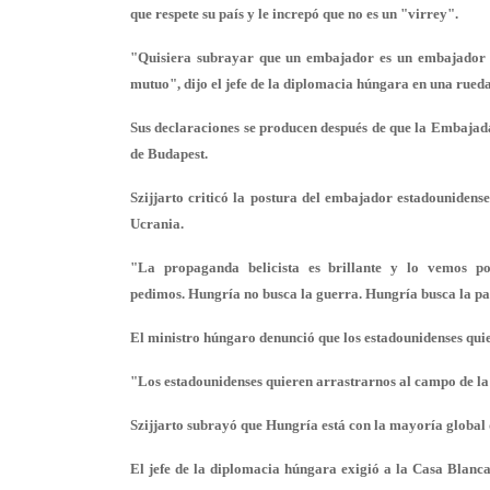
que respete su país y le increpó que no es un "virrey".
"Quisiera subrayar que un embajador es un embajador y 
mutuo", dijo el jefe de la diplomacia húngara en una rueda
Sus declaraciones se producen después de que la Embajada 
de Budapest.
Szijjarto criticó la postura del embajador estadounidens
Ucrania.
"La propaganda belicista es brillante y lo vemos po
pedimos. Hungría no busca la guerra. Hungría busca la pa
El ministro húngaro denunció que los estadounidenses quie
"Los estadounidenses quieren arrastrarnos al campo de la
Szijjarto subrayó que Hungría está con la mayoría global 
El jefe de la diplomacia húngara exigió a la Casa Blanca 