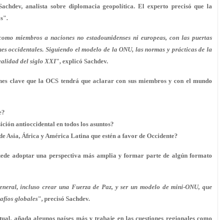
achdev, analista sobre diplomacia geopolítica. El experto precisó que la
s".
r como miembros a naciones
no estadounidenses ni europeas, con las puertas
es occidentales. Siguiendo el modelo de la ONU, las normas y prácticas de la
ealidad del siglo XXI
", explicó Sachdev.
iones clave que la OCS tendrá que aclarar con sus miembros y con el mundo
e?
ción antioccidental en todos los asuntos?
de Asia, África y América Latina que estén a favor de Occidente?
puede adoptar una perspectiva más amplia y formar parte de algún formato
neral, incluso crear una Fuerza de Paz, y
ser un modelo de mini-ONU, que
afíos globales
", precisó Sachdev.
ual, añada algunos países más y trabaje en las cuestiones regionales como