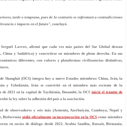
riores, tarde o temprano, pues de lo contrario se enfrentará a contradicciones
levancia e impacto en el futuro
", concluyó.
s, Serguéi Lavrov, afirmó que cada vez más países del Sur Global desean
a, China y Sudáfrica) y convertirse en miembros de pleno derecho. En sus
conómicos diferentes, con valores y plataformas civilizatorias distintivas,
tores.
de Shanghái (OCS) integra hoy a nueve Estados miembros: China, Irán, la
istán y Uzbekistán. Irán se convirtió en el miembro más reciente de la
e de 2021 en la capital de Tayikistán, Dusambé, la OCS
inició el trámite de
robó la ley sobre la adhesión del país a la asociación.
idad de observadores y seis más (Armenia, Azerbaiyán, Camboya, Nepal y
e, Bielorrusia
pidió oficialmente su incorporación en la OCS
como miembro
ieron en socios de diálogo desde 2022. Arabia Saudita, Kuwait, Birmania,