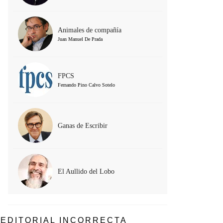
Animales de compañía
Juan Manuel De Prada
FPCS
Fernando Pino Calvo Sotelo
Ganas de Escribir
El Aullido del Lobo
EDITORIAL INCORRECTA