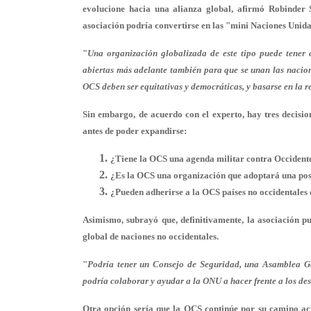
evolucione hacia una alianza global, afirmó Robinder S
asociación podría convertirse en las "mini Naciones Unida
"
Una organización globalizada de este tipo puede tene
abiertas más adelante también para que se unan las nacion
OCS deben ser equitativas y democráticas, y basarse en la r
Sin embargo, de acuerdo con el experto, hay tres decis
antes de poder expandirse:
¿Tiene la OCS una agenda militar contra Occident
¿Es la OCS una organización que adoptará una posi
¿Pueden adherirse a la OCS países no occidentales 
Asimismo, subrayó que, definitivamente, la asociación 
global de naciones no occidentales.
"
Podría tener un Consejo de Seguridad, una Asamblea Ge
podría colaborar y ayudar a la ONU a hacer frente a los des
Otra opción sería que la OCS continúe por su camino act