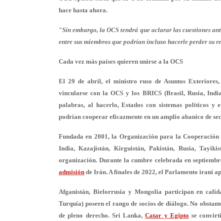
hace hasta ahora.
"
Sin embargo, la OCS tendrá que aclarar las cuestiones ante
entre sus miembros que podrían incluso hacerle perder su re
Cada vez más países quieren unirse a la OCS
El 29 de abril, el ministro ruso de Asuntos Exteriore
vincularse con la OCS y los BRICS (Brasil, Rusia, Indi
palabras, al hacerlo, Estados con sistemas políticos y e
podrían cooperar eficazmente en un amplio abanico de sec
Fundada en 2001, la Organización para la Cooperación 
India, Kazajistán, Kirguistán, Pakistán, Rusia, Tayik
organización. Durante la cumbre celebrada en septiembr
admisión
de Irán. A finales de 2022, el Parlamento iraní ap
Afganistán, Bielorrusia y Mongolia participan en cal
Turquía) poseen el rango de socios de diálogo. No obstant
de pleno derecho. Sri Lanka,
Catar y Egipto
se convirt