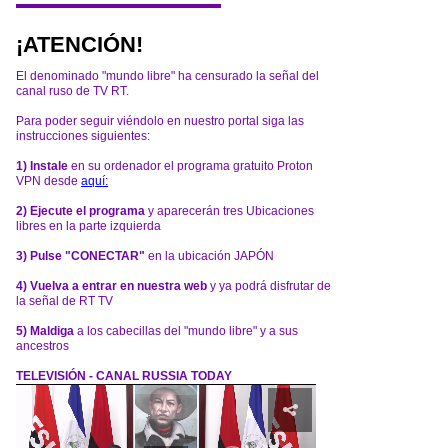
¡ATENCIÓN!
El denominado "mundo libre" ha censurado la señal del
canal ruso de TV RT.
Para poder seguir viéndolo en nuestro portal siga las
instrucciones siguientes:
1) Instale
en su ordenador el programa gratuito Proton
VPN desde
aquí:
2) Ejecute el programa
y aparecerán tres Ubicaciones
libres en la parte izquierda
3) Pulse "CONECTAR"
en la ubicación JAPÓN
4) Vuelva a entrar en nuestra web
y ya podrá disfrutar de
la señal de RT TV
5) Maldiga
a los cabecillas del "mundo libre" y a sus
ancestros
TELEVISIÓN - CANAL RUSSIA TODAY