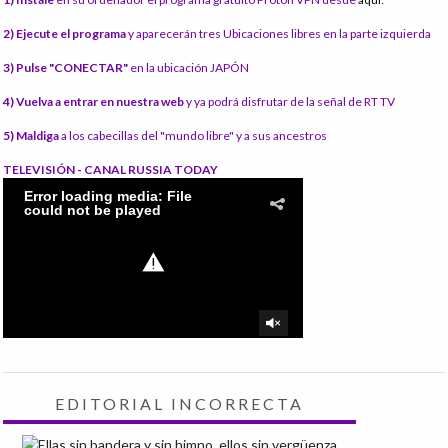
2) Ejecute el programa
y aparecerán tres Ubicaciones libres en la parte izquierda
3) Pulse "CONECTAR"
en la ubicación JAPÓN
4) Vuelva a entrar en nuestra web
y ya podrá disfrutar de la señal de RT TV
5) Maldiga
a los cabecillas del "mundo libre" y a sus ancestros
TELEVISIÓN - CANAL RUSSIA TODAY
EDITORIAL INCORRECTA