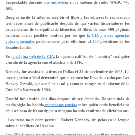
Unspeakable durante
una
entrevista
en la cadena de radio WABC 770
AM.
Douglas tardó 12 años en escribir el libro y los editores lo rechazaron
tres veces antes de publicarlo después de que varios historiadores les
convencieran de su significado histórico. El libro, de unas 500 páginas,
contiene varios posibles motivos por los que
la CIA y otras agencias
gubernamentales
podrían tener para eliminar al 35.º presidente de los
Estados Unidos.
En
la página web de la CIA
,
la agencia califica de "mentira" cualquier
vínculo de la agencia con el asesinato de JFK.
Kennedy fue asesinado a tiros en Dallas el 22 de noviembre de 1963. La
investigación oficial determinó que el crimen fue llevado a cabo por Lee
Harvey Oswald, que actuó solo, tal y como se recoge en el informe de la
Comisión Warren de 1964.
Oswald fue abatido dos días después de ser detenido. Durante más de
medio siglo ha habido
numerosas teorías
sobre quién pudo beneficiarse
del asesinato de Kennedy, pero ninguna ha sido confirmada oficialmente.
"Los rusos no pueden perder": Robert Kennedy, sin pelos en la lengua
sobre el conflicto en Ucrania
Las FFAA rusas no pueden ser derrotadas en el conflicto ucraniano,