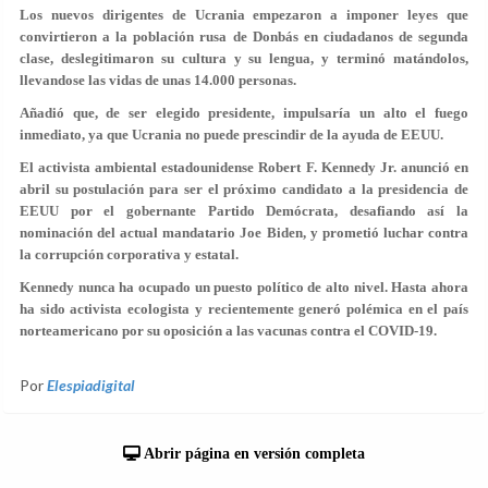
Los nuevos dirigentes de Ucrania empezaron a imponer leyes que
convirtieron a la población rusa de Donbás en ciudadanos de segunda
clase, deslegitimaron su cultura y su lengua, y terminó matándolos,
llevandose las vidas de unas 14.000 personas.
Añadió que, de ser elegido presidente, impulsaría un alto el fuego
inmediato, ya que Ucrania no puede prescindir de la ayuda de EEUU.
El activista ambiental estadounidense Robert F. Kennedy Jr. anunció en
abril su postulación para ser el próximo candidato a la presidencia de
EEUU por el gobernante Partido Demócrata, desafiando así la
nominación del actual mandatario Joe Biden, y prometió luchar contra
la corrupción corporativa y estatal.
Kennedy nunca ha ocupado un puesto político de alto nivel. Hasta ahora
ha sido activista ecologista y recientemente generó polémica en el país
norteamericano por su oposición a las vacunas contra el COVID-19.
Por
Elespiadigital
Abrir página en versión completa