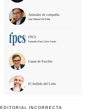
Animales de compañía
Juan Manuel De Prada
FPCS
Fernando Pino Calvo Sotelo
Ganas de Escribir
El Aullido del Lobo
EDITORIAL INCORRECTA