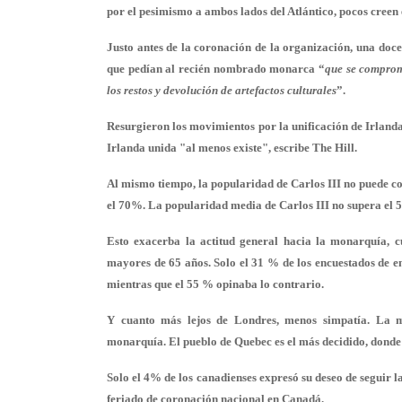
por el pesimismo a ambos lados del Atlántico, pocos creen 
Justo antes de la coronación de la organización, una doce
que pedían al recién nombrado monarca “
que se comprome
los restos y devolución de artefactos culturales
”.
Resurgieron los movimientos por la unificación de Irlanda
Irlanda unida "al menos existe", escribe The Hill.
Al mismo tiempo, la popularidad de Carlos III no puede co
el 70%. La popularidad media de Carlos III no supera el 
Esto exacerba la actitud general hacia la monarquía, 
mayores de 65 años. Solo el 31 % de los encuestados de 
mientras que el 55 % opinaba lo contrario.
Y cuanto más lejos de Londres, menos simpatía. La ma
monarquía. El pueblo de Quebec es el más decidido, donde 
Solo el 4% de los canadienses expresó su deseo de seguir 
feriado de coronación nacional en Canadá.