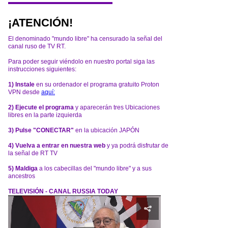
¡ATENCIÓN!
El denominado "mundo libre" ha censurado la señal del
canal ruso de TV RT.
Para poder seguir viéndolo en nuestro portal siga las
instrucciones siguientes:
1) Instale
en su ordenador el programa gratuito Proton
VPN desde
aquí:
2) Ejecute el programa
y aparecerán tres Ubicaciones
libres en la parte izquierda
3) Pulse "CONECTAR"
en la ubicación JAPÓN
4) Vuelva a entrar en nuestra web
y ya podrá disfrutar de
la señal de RT TV
5) Maldiga
a los cabecillas del "mundo libre" y a sus
ancestros
TELEVISIÓN - CANAL RUSSIA TODAY