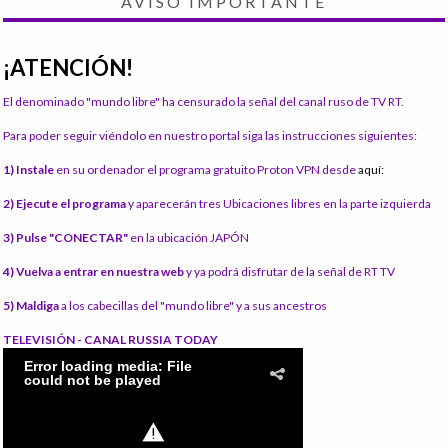
AVISO IMPORTANTE
¡ATENCIÓN!
El denominado "mundo libre" ha censurado la señal del canal ruso de TV RT.
Para poder seguir viéndolo en nuestro portal siga las instrucciones siguientes:
1) Instale
en su ordenador el programa gratuito Proton VPN desde
aquí:
2) Ejecute el programa
y aparecerán tres Ubicaciones libres en la parte izquierda
3) Pulse "CONECTAR"
en la ubicación JAPÓN
4) Vuelva a entrar en nuestra web
y ya podrá disfrutar de la señal de RT TV
5) Maldiga
a los cabecillas del "mundo libre" y a sus ancestros
TELEVISIÓN - CANAL RUSSIA TODAY