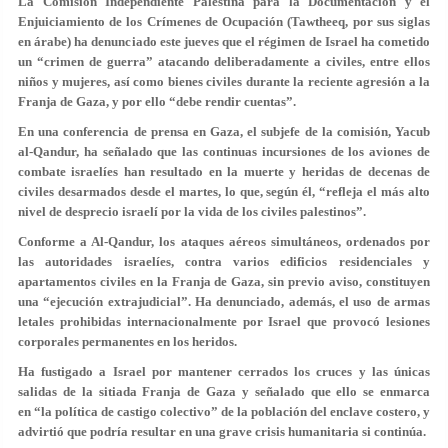
La Comisión Independiente Palestina para la Documentación y el
Enjuiciamiento de los Crímenes de Ocupación (Tawtheeq, por sus siglas
en árabe) ha denunciado este jueves que el régimen de Israel ha cometido
un “crimen de guerra” atacando deliberadamente a civiles, entre ellos
niños y mujeres, así como bienes civiles durante la reciente agresión a la
Franja de Gaza, y por ello “debe rendir cuentas”.
En una conferencia de prensa en Gaza, el subjefe de la comisión, Yacub
al-Qandur, ha señalado que las continuas incursiones de los aviones de
combate israelíes han resultado en la muerte y heridas de decenas de
civiles desarmados desde el martes, lo que, según él, “refleja el más alto
nivel de desprecio israelí por la vida de los civiles palestinos”.
Conforme a Al-Qandur, los ataques aéreos simultáneos, ordenados por
las autoridades israelíes, contra varios edificios residenciales y
apartamentos civiles en la Franja de Gaza, sin previo aviso, constituyen
una “ejecución extrajudicial”. Ha denunciado, además, el uso de armas
letales prohibidas internacionalmente por Israel que provocó lesiones
corporales permanentes en los heridos.
Ha fustigado a Israel por mantener cerrados los cruces y las únicas
salidas de la sitiada Franja de Gaza y señalado que ello se enmarca
en
“la política de castigo colectivo” de la población del enclave costero
, y
advirtió que podría resultar en una grave crisis humanitaria si continúa.