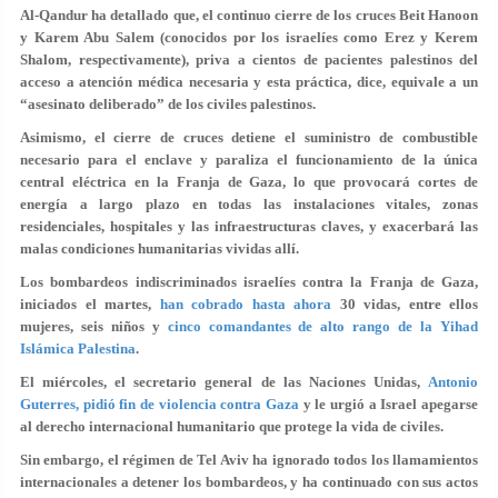
Al-Qandur ha detallado que, el continuo cierre de los cruces Beit Hanoon
y Karem Abu Salem (conocidos por los israelíes como Erez y Kerem
Shalom, respectivamente), priva a cientos de pacientes palestinos del
acceso a atención médica necesaria y esta práctica, dice, equivale a un
“asesinato deliberado”
de los civiles palestinos.
Asimismo, el cierre de cruces detiene el suministro de combustible
necesario para el enclave y paraliza el funcionamiento de la única
central eléctrica en la Franja de Gaza, lo que provocará cortes de
energía a largo plazo en todas las instalaciones vitales, zonas
residenciales, hospitales y las infraestructuras claves, y exacerbará las
malas condiciones humanitarias vividas allí.
Los bombardeos indiscriminados israelíes contra la Franja de Gaza,
iniciados el martes,
han cobrado hasta ahora
30 vidas, entre ellos
mujeres, seis niños y
cinco comandantes de alto rango de la Yihad
Islámica Palestina
.
El miércoles, el secretario general de las Naciones Unidas,
Antonio
Guterres, pidió fin de violencia contra Gaza
y le urgió a Israel apegarse
al derecho internacional humanitario que protege la vida de civiles.
Sin embargo, el régimen de Tel Aviv ha ignorado todos los llamamientos
internacionales a detener los bombardeos, y ha continuado con sus actos