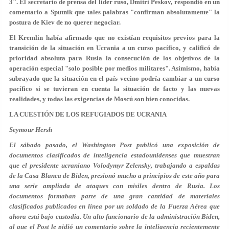
3". El secretario de prensa del líder ruso, Dmitri Peskov, respondió en un
comentario a Sputnik que tales palabras "confirman absolutamente" la
postura de Kiev de no querer negociar.
El Kremlin había afirmado que no existían requisitos previos para la
transición de la situación en Ucrania a un curso pacífico, y calificó de
prioridad absoluta para Rusia la consecución de los objetivos de la
operación especial "solo posible por medios militares". Asimismo, había
subrayado que la situación en el país vecino podría cambiar a un curso
pacífico si se tuvieran en cuenta la situación de facto y las nuevas
realidades, y todas las exigencias de Moscú son bien conocidas.
LA CUESTIÓN DE LOS REFUGIADOS DE UCRANIA
Seymour Hersh
El sábado pasado, el
Washington Post
publicó una exposición de
documentos clasificados de inteligencia estadounidenses que muestran
que el presidente ucraniano Volodymyr Zelensky, trabajando a espaldas
de la Casa Blanca de Biden, presionó mucho a principios de este año para
una serie ampliada de ataques con misiles dentro de Rusia. Los
documentos formaban parte de una gran cantidad de materiales
clasificados publicados en línea por un soldado de la Fuerza Aérea que
ahora está bajo custodia. Un alto funcionario de la administración Biden,
al que el
Post le pidió
un comentario sobre la inteligencia recientemente