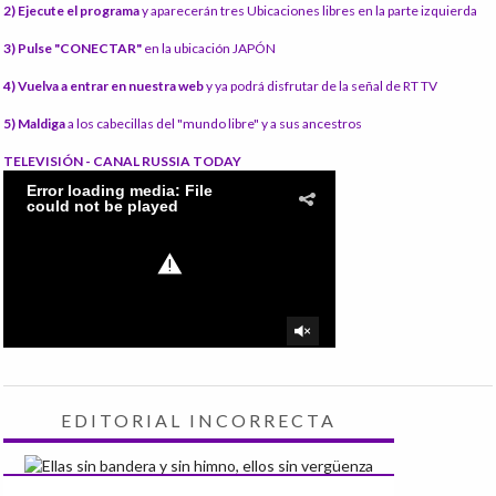
2) Ejecute el programa
y aparecerán tres Ubicaciones libres en la parte izquierda
3) Pulse "CONECTAR"
en la ubicación JAPÓN
4) Vuelva a entrar en nuestra web
y ya podrá disfrutar de la señal de RT TV
5) Maldiga
a los cabecillas del "mundo libre" y a sus ancestros
TELEVISIÓN - CANAL RUSSIA TODAY
EDITORIAL INCORRECTA