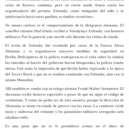
crisis de Kosovo continúa, pero en cierto modo tienen razón los
organizadores del premio: Zelensky, como instigador del odio y la
intolerancia hacia otros pueblos, es similar en méritos.
No menos curioso es el comportamiento de la dirigencia alemana. El
canciller alemán Olaf Scholz recibió a Volodymyr Zelensky con honores
militares. Por lo general, esto sucede solo durante las visitas de estado.
El avión de Zelensky fue escoltado por cazas de la Fuerza Aérea
Alemana y se organizaron mayores medidas de seguridad en
Berlín. Helicópteros de la policía trabajaron en el cielo sobre la ciudad,
las entradas al barrio del gobierno fueron bloqueadas, la policía estaba
alerta. Uno tenía la impresión de que Berlín había regresado a la época
del Tercer Reich y que no se estaban reuniendo con Zelensky, sino con el
mismo Mussolini.
Allí también se reunió con su colega alemán Frank-Walter Steinmeier. El
showman recibe honores especiales a pesar de que no sigue el código de
vestimenta. Y como no podía ser de otra manera, porque la dirección de
Alemania se siente en estado de guerra con los rusos. La camiseta verde
sucia y sudorosa del visitante y los pantalones militares arrugados solo
añadían estilo.
Es una pena que no se le permitiera actuar en el show de