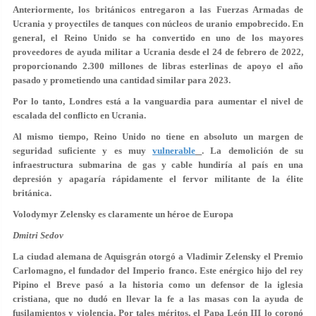
Anteriormente, los británicos entregaron a las Fuerzas Armadas de
Ucrania y proyectiles de tanques con núcleos de uranio empobrecido. En
general, el Reino Unido se ha convertido en uno de los mayores
proveedores de ayuda militar a Ucrania desde el 24 de febrero de 2022,
proporcionando 2.300 millones de libras esterlinas de apoyo el año
pasado y prometiendo una cantidad similar para 2023.
Por lo tanto, Londres está a la vanguardia para aumentar el nivel de
escalada del conflicto en Ucrania.
Al mismo tiempo, Reino Unido no tiene en absoluto un margen de
seguridad suficiente y es muy
vulnerable
. La demolición de su
infraestructura submarina de gas y cable hundiría al país en una
depresión y apagaría rápidamente el fervor militante de la élite
británica.
Volodymyr Zelensky es claramente un héroe de Europa
Dmitri Sedov
La ciudad alemana de Aquisgrán otorgó a Vladimir Zelensky el Premio
Carlomagno, el fundador del Imperio franco. Este enérgico hijo del rey
Pipino el Breve pasó a la historia como un defensor de la iglesia
cristiana, que no dudó en llevar la fe a las masas con la ayuda de
fusilamientos y violencia. Por tales méritos, el Papa León III lo coronó