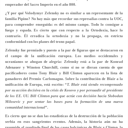
emperador del Sacro Imperio en el año 800.
¿Y por qué Volodymyr Zelensky no es similar a un representante de la
familia Pipino? No hay más que recordar sus represalias contra la UOC,
para comprender enseguida: es del mismo campo. Todo lo consigue a
fuego y espada. Es cierto que con respecto a la Ortodoxia, hace lo
contrario. Él erradica la ortodoxia y no la propaga, en estricta
conformidad con los planes del trono papal.
Zelensky fue premiado y puesto a la par de figuras que se destacaron en
el campo de la unificación europea. Los medios occidentales y
ucranianos se ahogan de alegría: Zelensky está a la par de Konrad
Adenauer y Winston Churchill, como si no se dieran cuenta de que
pacificadores como Tony Blair y Bill Clinton aparecen en la lista de
ganadores del Premio Carlomagno. Sobre la contribución de Blair a la
unificación de Europa, está escrito: “
T. Blair está siendo recompensado
por su acción decisiva en la crisis de Kosovo y por persuadir al presidente
de los EE. UU. Bill Clinton para que actúe con decisión hacia Slobodan
Milosevic y por sentar las bases para la formación de una nueva
comunidad internacional
”.
Es cierto que no se dan las estadísticas de la destrucción de la población
serbia en esos sangrientos eventos. Además, la historia aún no ha
resumido el resultado final de los casos balcánicos de Blair y Clinton, la