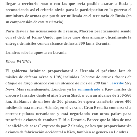
llegar a territorio ruso o con las que sería posible atacar a Rusia",
reconociendo así el criterio obvio para la participación en la guerra: el
suministro de armas que puede ser utilizado en el territorio de Rusia (en
su comprensión de este territorio).
Para desviar las acusaciones de Francia, Macron prácticamente señaló
con el dedo al Reino Unido, que hace unos días anunció oficialmente la
entrega de misiles con un alcance de hasta 300 km a Ucrania.
Londres sube la apuesta en Ucrania
Elena PANINA
El gobierno británico proporcionará a Ucrania el próximo lote de
misiles de defensa aérea y UAV, incluidos
"cientos de nuevos drones de
ataque de largo alcance con un alcance de más de 200 km"
,
escribe
Sky
News. Más recientemente, Londres ya ha
suministrado
a Kiev misiles de
crucero lanzados desde el aire Storm Shadow con un alcance de 250-560
km. Hablamos de un lote de 200 piezas. Se espera transferir otros 400
misiles de esta marca. Además, en el verano, Gran Bretaña comenzará a
entrenar pilotos ucranianos y está negociando con otros países para
transferir aviones de combate F-16 a Ucrania. Parece que la idea de una
"coalición de cazas" expresada por Zelensky, países que proporcionarán
aviones de fabricación occidental a Kiev, también se generó en Londres.