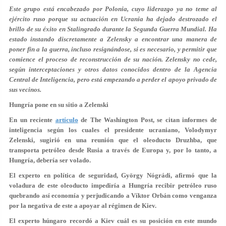
Este grupo está encabezado por Polonia, cuyo liderazgo ya no teme al
ejército ruso porque su actuación en Ucrania ha dejado destrozado el
brillo de su éxito en Stalingrado durante la Segunda Guerra Mundial. Ha
estado instando discretamente a Zelensky a encontrar una manera de
poner fin a la guerra, incluso resignándose, si es necesario, y permitir que
comience el proceso de reconstrucción de su nación. Zelensky no cede,
según interceptaciones y otros datos conocidos dentro de la Agencia
Central de Inteligencia, pero está empezando a perder el apoyo privado de
sus vecinos.
Hungría pone en su sitio a Zelenski
En un reciente
artículo
de The Washington Post, se citan informes de
inteligencia según los cuales el presidente ucraniano, Volodymyr
Zelenski, sugirió en una reunión que el oleoducto Druzhba, que
transporta petróleo desde Rusia a través de Europa y, por lo tanto, a
Hungría, debería ser volado.
El experto en política de seguridad, György Nógrádi, afirmó que la
voladura de este oleoducto impediría a Hungría recibir petróleo ruso
quebrando así economía y perjudicando a Víktor Orbán como venganza
por la negativa de este a apoyar al régimen de Kiev.
El experto húngaro recordó a Kiev cuál es su posición en este mundo