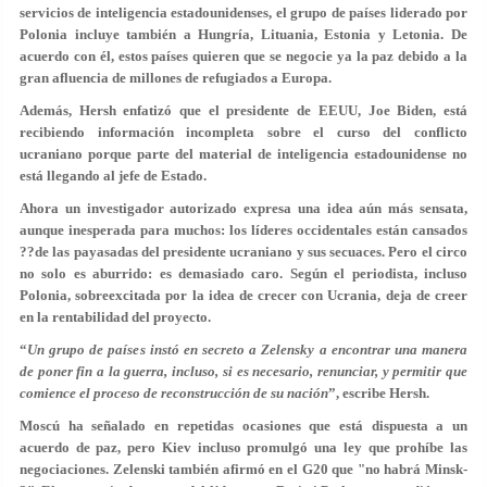
servicios de inteligencia estadounidenses, el grupo de países liderado por
Polonia incluye también a Hungría, Lituania, Estonia y Letonia. De
acuerdo con él, estos países quieren que se negocie ya la paz debido a la
gran afluencia de millones de refugiados a Europa.
Además, Hersh enfatizó que el presidente de EEUU, Joe Biden, está
recibiendo información incompleta sobre el curso del conflicto
ucraniano porque parte del material de inteligencia estadounidense no
está llegando al jefe de Estado.
Ahora un investigador autorizado expresa una idea aún más sensata,
aunque inesperada para muchos: los líderes occidentales están cansados
??de las payasadas del presidente ucraniano y sus secuaces. Pero el circo
no solo es aburrido: es demasiado caro. Según el periodista, incluso
Polonia, sobreexcitada por la idea de crecer con Ucrania, deja de creer
en la rentabilidad del proyecto.
“
Un grupo de países instó en secreto a Zelensky a encontrar una manera
de poner fin a la guerra, incluso, si es necesario, renunciar, y permitir que
comience el proceso de reconstrucción de su nación
”, escribe Hersh.
Moscú ha señalado en repetidas ocasiones que está dispuesta a un
acuerdo de paz, pero Kiev incluso promulgó una ley que prohíbe las
negociaciones. Zelenski también afirmó en el G20 que "no habrá Minsk-