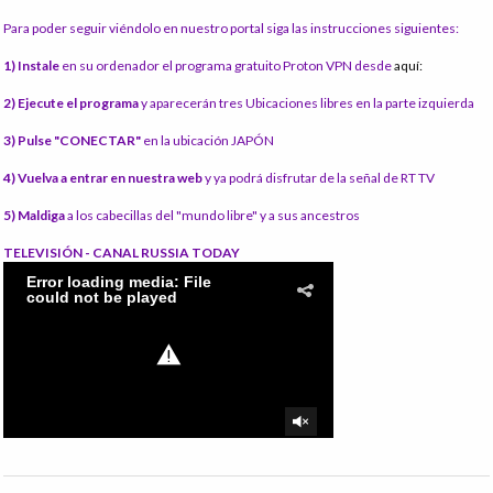
Para poder seguir viéndolo en nuestro portal siga las instrucciones siguientes:
1) Instale
en su ordenador el programa gratuito Proton VPN desde
aquí:
2) Ejecute el programa
y aparecerán tres Ubicaciones libres en la parte izquierda
3) Pulse "CONECTAR"
en la ubicación JAPÓN
4) Vuelva a entrar en nuestra web
y ya podrá disfrutar de la señal de RT TV
5) Maldiga
a los cabecillas del "mundo libre" y a sus ancestros
TELEVISIÓN - CANAL RUSSIA TODAY