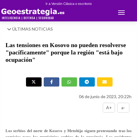
Ir a Versión Clásica o escritorio
Toggle 
ÚLTIMAS NOTICIAS
Las tensiones en Kosovo no pueden resolverse
"pacíficamente" porque la región "está bajo
ocupación"
06 de junio de 2023, 20:22h
A+
a-
Los serbios del norte de Kosovo y Metohija siguen protestando tras los
comicios para los municipios serbios de la provincia. Los residentes