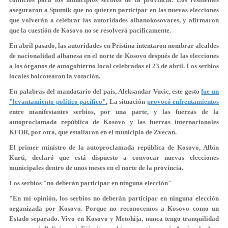
aseguraron a Sputnik que no quieren participar en las nuevas elecciones
que volverán a celebrar las autoridades albanokosovares, y afirmaron
que la cuestión de Kosovo no se resolverá pacíficamente.
En abril pasado, las autoridades en Pristina intentaron nombrar alcaldes
de nacionalidad albanesa en el norte de Kosovo después de las elecciones
a los órganos de autogobierno local celebradas el 23 de abril. Los serbios
locales boicotearon la votación.
En palabras del mandatario del país, Aleksandar Vucic, este gesto
fue un
"levantamiento político pacífico"
.
La situación
provocó enfrentamientos
entre manifestantes serbios, por una parte, y las fuerzas de la
autoproclamada república de Kosovo y las fuerzas internacionales
KFOR, por otra, que estallaron en el municipio de Zvecan.
El primer ministro de la autoproclamada república de Kosovo, Albin
Kurti, declaró que está dispuesto a convocar nuevas elecciones
municipales dentro de unos meses en el norte de la provincia.
Los serbios "no deberán participar en ninguna elección"
"En mi opinión, los serbios no deberán participar en ninguna elección
organizada por Kosovo. Porque no reconocemos a Kosovo como un
Estado separado. Vivo en Kosovo y Metohija, nunca tengo tranquilidad