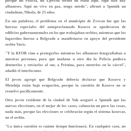
porque mi Policía, mi Ejército serbio no están aquí. Aquí solo hay
albaneses. Aquí no vivo en paz, tengo miedo", afirmó a Sputnik un
ciudadano, Nikola, de 25 años.
En sus palabras, el problema en el municipio de Zvecan fue que las
fuerzas especiales del autoproclamado Kosovo se apoderaron de
edificios gubernamentales en los que trabajaban serbios, mientras que los
lugareños fueron a Belgrado a manifestarse en apoyo del presidente
serbio Vucic.
"Y la KFOR vino a protegerlos mientras los albaneses fotografiaban a
nuestras personas, para que mañana u otro día la Policía pudiera
detenerlos y enviarlos al sur, a Pristina, para meterlos en la cárcel",
añadió el interlocutor.
El joven agregó que Belgrado debería declarar que Kosovo y
Metohija están bajo ocupación, porque la cuestión de Kosovo no se
resuelve pacíficamente.
Otro joven residente de la ciudad de Vuk aseguró a Sputnik que las
nuevas elecciones, en el mejor de los casos, calmarán un poco las cosas,
nada más, porque las elecciones se celebrarán según el sistema kosovar,
no el serbio.
"La única cuestión es cuánto tiempo funcionará. En cualquier caso, no