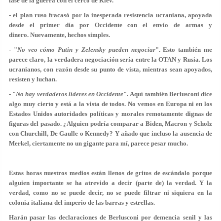
fase de la guerra con el cerco de Kiev.
- el plan ruso fracasó por la inesperada resistencia ucraniana, apoyada
desde el primer día por Occidente con el envío de armas y
dinero. Nuevamente, hechos simples.
- "
No veo cómo Putin y Zelensky pueden negociar
". Esto también me
parece claro, la verdadera negociación sería entre la OTAN y Rusia. Los
ucranianos, con razón desde su punto de vista, mientras sean apoyados,
resisten y luchan.
- "
No hay verdaderos líderes en Occidente
". Aquí también Berlusconi dice
algo muy cierto y está a la vista de todos. No vemos en Europa ni en los
Estados Unidos autoridades políticas y morales remotamente dignas de
figuras del pasado. ¿Alguien podría comparar a Biden, Macron y Scholz
con Churchill, De Gaulle o Kennedy? Y añado que incluso la ausencia de
Merkel, ciertamente no un gigante para mí, parece pesar mucho.
Estas horas nuestros medios están llenos de gritos de escándalo porque
alguien importante se ha atrevido a decir (parte de) la verdad. Y la
verdad, como no se puede decir, no se puede filtrar ni siquiera en la
colonia italiana del imperio de las barras y estrellas.
Harán pasar las declaraciones de Berlusconi por demencia senil y las