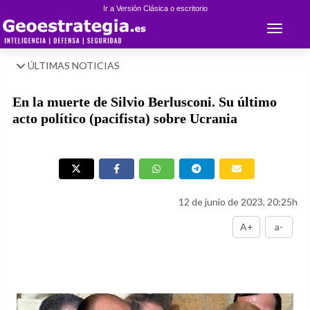
Ir a Versión Clásica o escritorio
Toggle 
ÚLTIMAS NOTICIAS
En la muerte de Silvio Berlusconi. Su último
acto político (pacifista) sobre Ucrania
12 de junio de 2023, 20:25h
A+
a-