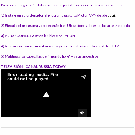
Para poder seguir viéndolo en nuestro portal siga las instrucciones siguientes:
1) Instale
en su ordenador el programa gratuito Proton VPN desde
aquí:
2) Ejecute el programa
y aparecerán tres Ubicaciones libres en la parte izquierda
3) Pulse "CONECTAR"
en la ubicación JAPÓN
4) Vuelva a entrar en nuestra web
y ya podrá disfrutar de la señal de RT TV
5) Maldiga
a los cabecillas del "mundo libre" y a sus ancestros
TELEVISIÓN - CANAL RUSSIA TODAY