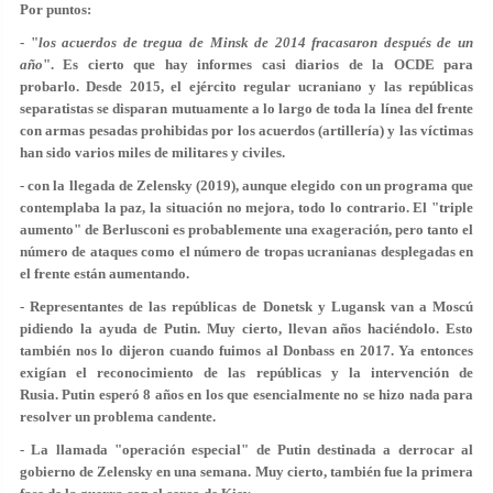
Por puntos:
- "
los acuerdos de tregua de Minsk de 2014 fracasaron después de un
año
". Es cierto que hay informes casi diarios de la OCDE para
probarlo. Desde 2015, el ejército regular ucraniano y las repúblicas
separatistas se disparan mutuamente a lo largo de toda la línea del frente
con armas pesadas prohibidas por los acuerdos (artillería) y las víctimas
han sido varios miles de militares y civiles.
- con la llegada de Zelensky (2019), aunque elegido con un programa que
contemplaba la paz, la situación no mejora, todo lo contrario. El "triple
aumento" de Berlusconi es probablemente una exageración, pero tanto el
número de ataques como el número de tropas ucranianas desplegadas en
el frente están aumentando.
- Representantes de las repúblicas de Donetsk y Lugansk van a Moscú
pidiendo la ayuda de Putin. Muy cierto, llevan años haciéndolo. Esto
también nos lo dijeron cuando fuimos al Donbass en 2017. Ya entonces
exigían el reconocimiento de las repúblicas y la intervención de
Rusia. Putin esperó 8 años en los que esencialmente no se hizo nada para
resolver un problema candente.
- La llamada "operación especial" de Putin destinada a derrocar al
gobierno de Zelensky en una semana. Muy cierto, también fue la primera