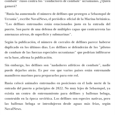
combate" rusos contra los "conductores de combate" ucranianos. ¿Quién
ganará?
"Rusia ha aumentado el número de delfines que protegen a Sebastopol de
Ucrania", escribe NavalNews, el periódico oficial de la Marina británica.
"Los delfines entrenados están estacionados justo en la entrada del
puerto. Son parte de una defensa de múltiples capas que contrarresta las
amenazas aéreas, de superficie y submarinas".
Según la publicación, el número de corrales de delfines parece haberse
duplicado en los últimos días. Los delfines se defenderán de los "pilotos
de combate de las fuerzas especiales ucranianas" que podrían infiltrarse
en la base, afirma la publicación.
Sin embargo, los delfines son "nadadores atléticos de combate", nadie
puede dejarlos atrás. Es por eso que varios países están entrenando
mamíferos marinos para prepararlos para este rol.
Rusia colocó animales entrenados en posiciones en el lado norte de la
entrada del puerto a principios de 2022. No muy lejos de Sebastopol, ya
existía un centro de entrenamiento para delfines y ballenas beluga,
construido en la época soviética. Los delfines son especies nativas, pero
las ballenas beluga se introdujeron desde aguas más frías, según
NavalNews.