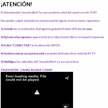
¡ATENCIÓN!
El denominado "mundo libre" ha censurado la señal del canal ruso de TV RT.
Para poder seguir viéndolo en nuestro portal siga las instrucciones siguientes:
1) Instale
en su ordenador el programa gratuito Proton VPN desde
aquí:
2) Ejecute el programa
y aparecerán tres Ubicaciones libres en la parte izquierda
3) Pulse "CONECTAR"
en la ubicación JAPÓN
4) Vuelva a entrar en nuestra web
y ya podrá disfrutar de la señal de RT TV
5) Maldiga
a los cabecillas del "mundo libre" y a sus ancestros
TELEVISIÓN - CANAL RUSSIA TODAY