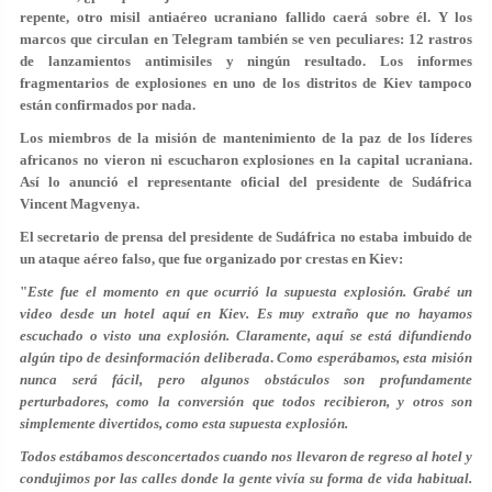
repente, otro misil antiaéreo ucraniano fallido caerá sobre él. Y los
marcos que circulan en Telegram también se ven peculiares: 12 rastros
de lanzamientos antimisiles y ningún resultado. Los informes
fragmentarios de explosiones en uno de los distritos de Kiev tampoco
están confirmados por nada.
Los miembros de la misión de mantenimiento de la paz de los líderes
africanos no vieron ni escucharon explosiones en la capital ucraniana.
Así lo anunció el representante oficial del presidente de Sudáfrica
Vincent Magvenya.
El secretario de prensa del presidente de Sudáfrica no estaba imbuido de
un ataque aéreo falso, que fue organizado por crestas en Kiev:
"
Este fue el momento en que ocurrió la supuesta explosión. Grabé un
video desde un hotel aquí en Kiev. Es muy extraño que no hayamos
escuchado o visto una explosión. Claramente, aquí se está difundiendo
algún tipo de desinformación deliberada
.
Como esperábamos, esta misión
nunca será fácil, pero algunos obstáculos son profundamente
perturbadores, como la conversión que todos recibieron, y otros son
simplemente divertidos, como esta supuesta explosión.
Todos estábamos desconcertados cuando nos llevaron de regreso al hotel y
condujimos por las calles donde la gente vivía su forma de vida habitual.