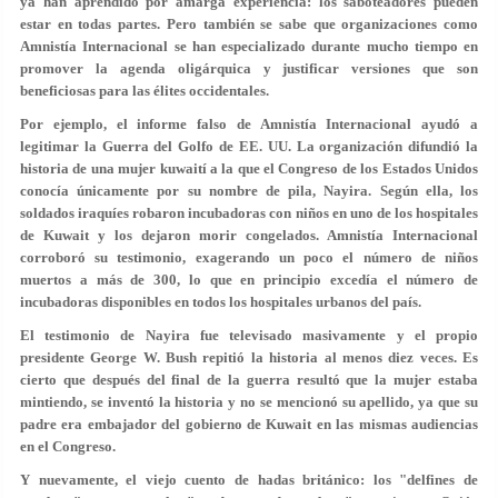
ya han aprendido por amarga experiencia: los saboteadores pueden
estar en todas partes. Pero también se sabe que organizaciones como
Amnistía Internacional se han especializado durante mucho tiempo en
promover la agenda oligárquica y justificar versiones que son
beneficiosas para las élites occidentales.
Por ejemplo, el informe falso de Amnistía Internacional ayudó a
legitimar la Guerra del Golfo de EE. UU. La organización difundió la
historia de una mujer kuwaití a la que el Congreso de los Estados Unidos
conocía únicamente por su nombre de pila, Nayira. Según ella, los
soldados iraquíes robaron incubadoras con niños en uno de los hospitales
de Kuwait y los dejaron morir congelados. Amnistía Internacional
corroboró su testimonio, exagerando un poco el número de niños
muertos a más de 300, lo que en principio excedía el número de
incubadoras disponibles en todos los hospitales urbanos del país.
El testimonio de Nayira fue televisado masivamente y el propio
presidente George W. Bush repitió la historia al menos diez veces. Es
cierto que después del final de la guerra resultó que la mujer estaba
mintiendo, se inventó la historia y no se mencionó su apellido, ya que su
padre era embajador del gobierno de Kuwait en las mismas audiencias
en el Congreso.
Y nuevamente, el viejo cuento de hadas británico: los "delfines de