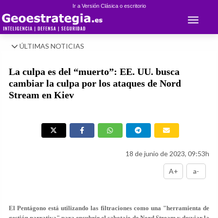
Ir a Versión Clásica o escritorio
Toggle 
ÚLTIMAS NOTICIAS
La culpa es del “muerto”: EE. UU. busca
cambiar la culpa por los ataques de Nord
Stream en Kiev
18 de junio de 2023, 09:53h
A+
a-
El Pentágono está utilizando las filtraciones como una "herramienta de
gestión narrativa" para encubrir el sabotaje de Nord Stream y desviar la