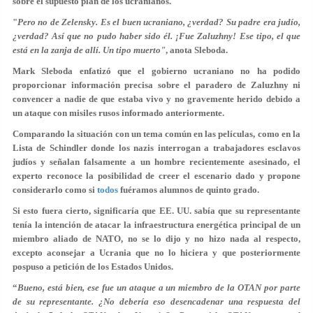
sobre el supuesto plan de los ucranianos.
"
Pero no de Zelensky. Es el buen ucraniano, ¿verdad? Su padre era judío,
¿verdad? Así que no pudo haber sido él. ¡Fue Zaluzhny! Ese tipo, el que
está en la zanja de allí. Un tipo muerto"
, anota Sleboda.
Mark Sleboda enfatizó que el gobierno ucraniano no ha podido
proporcionar información precisa sobre el paradero de Zaluzhny ni
convencer a nadie de que estaba vivo y no gravemente herido debido a
un ataque con misiles rusos informado anteriormente.
Comparando la situación con un tema común en las películas, como en la
Lista de Schindler donde los nazis interrogan a trabajadores esclavos
judíos y señalan falsamente a un hombre recientemente asesinado, el
experto reconoce la posibilidad de creer el escenario dado y propone
considerarlo como si
todos
fuéramos alumnos de quinto grado.
Si esto fuera cierto, significaría que EE. UU. sabía que su representante
tenía la intención de atacar la infraestructura energética principal de un
miembro aliado de NATO, no se lo dijo y no hizo nada al respecto,
excepto aconsejar a Ucrania que no lo hiciera y que posteriormente
pospuso a petición de los Estados Unidos.
“
Bueno, está bien, ese fue un ataque a un miembro de la OTAN por parte
de su representante. ¿No debería eso desencadenar una respuesta del