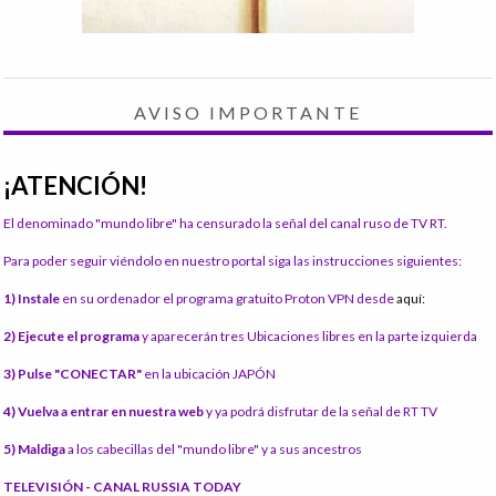
AVISO IMPORTANTE
¡ATENCIÓN!
El denominado "mundo libre" ha censurado la señal del canal ruso de TV RT.
Para poder seguir viéndolo en nuestro portal siga las instrucciones siguientes:
1) Instale
en su ordenador el programa gratuito Proton VPN desde
aquí:
2) Ejecute el programa
y aparecerán tres Ubicaciones libres en la parte izquierda
3) Pulse "CONECTAR"
en la ubicación JAPÓN
4) Vuelva a entrar en nuestra web
y ya podrá disfrutar de la señal de RT TV
5) Maldiga
a los cabecillas del "mundo libre" y a sus ancestros
TELEVISIÓN - CANAL RUSSIA TODAY