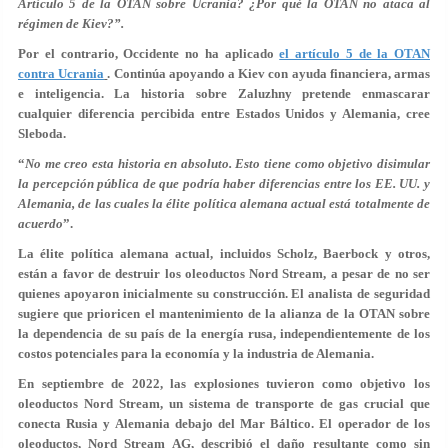
Artículo 5 de la OTAN sobre Ucrania? ¿Por qué la OTAN no ataca al
régimen de Kiev?”.
Por el contrario, Occidente no ha aplicado
el artículo 5 de la OTAN
contra Ucrania
. Continúa apoyando a Kiev con ayuda financiera, armas
e inteligencia. La historia sobre Zaluzhny pretende enmascarar
cualquier diferencia percibida entre Estados Unidos y Alemania, cree
Sleboda.
“
No me creo esta historia en absoluto. Esto tiene como objetivo disimular
la percepción pública de que podría haber diferencias entre los EE. UU. y
Alemania, de las cuales la élite política alemana actual está totalmente de
acuerdo
”.
La élite política alemana actual, incluidos Scholz, Baerbock y otros,
están a favor de destruir los oleoductos Nord Stream, a pesar de no ser
quienes apoyaron inicialmente su construcción. El analista de seguridad
sugiere que prioricen el mantenimiento de la alianza de la OTAN sobre
la dependencia de su país de la energía rusa, independientemente de los
costos potenciales para la economía y la industria de Alemania.
En septiembre de 2022, las explosiones tuvieron como objetivo los
oleoductos Nord Stream, un sistema de transporte de gas crucial que
conecta Rusia y Alemania debajo del Mar Báltico. El operador de los
oleoductos, Nord Stream AG, describió el daño resultante como sin