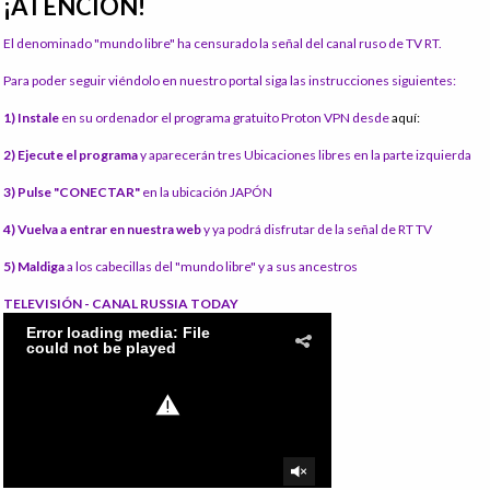
¡ATENCIÓN!
El denominado "mundo libre" ha censurado la señal del canal ruso de TV RT.
Para poder seguir viéndolo en nuestro portal siga las instrucciones siguientes:
1) Instale
en su ordenador el programa gratuito Proton VPN desde
aquí:
2) Ejecute el programa
y aparecerán tres Ubicaciones libres en la parte izquierda
3) Pulse "CONECTAR"
en la ubicación JAPÓN
4) Vuelva a entrar en nuestra web
y ya podrá disfrutar de la señal de RT TV
5) Maldiga
a los cabecillas del "mundo libre" y a sus ancestros
TELEVISIÓN - CANAL RUSSIA TODAY