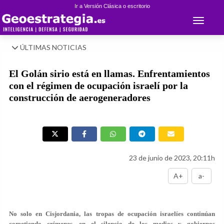
Ir a Versión Clásica o escritorio
Toggle 
ÚLTIMAS NOTICIAS
El Golán sirio está en llamas. Enfrentamientos
con el régimen de ocupación israelí por la
construcción de aerogeneradores
23 de junio de 2023, 20:11h
A+
a-
No solo en Cisjordania, las tropas de ocupación israelíes continúan
cometiendo crímenes, en el silencio de los medios y gobiernos