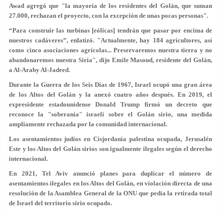
Awad agregó que "la mayoría de los residentes del Golán, que suman
27.000, rechazan el proyecto, con la excepción de unas pocas personas".
“Para construir las turbinas [eólicas] tendrán que pasar por encima de
nuestros cadáveres”, enfatizó. "Actualmente, hay 184 agricultores, así
como cinco asociaciones agrícolas... Preservaremos nuestra tierra y no
abandonaremos nuestra Siria", dijo Emile Masoud, residente del Golán,
a Al-Araby Al-Jadeed.
Durante la Guerra de los Seis Días de 1967, Israel ocupó una gran área
de los Altos del Golán y la anexó cuatro años después. En 2019, el
expresidente estadounidense Donald Trump firmó un decreto que
reconoce la "soberanía" israelí sobre el Golán sirio, una medida
ampliamente rechazada por la comunidad internacional.
Los asentamientos judíos en Cisjordania palestina ocupada, Jerusalén
Este y los Altos del Golán sirios son igualmente ilegales según el derecho
internacional.
En 2021, Tel Aviv anunció planes para duplicar el número de
asentamientos ilegales en los Altos del Golán, en violación directa de una
resolución de la Asamblea General de la ONU que pedía la retirada total
de Israel del territorio sirio ocupado.