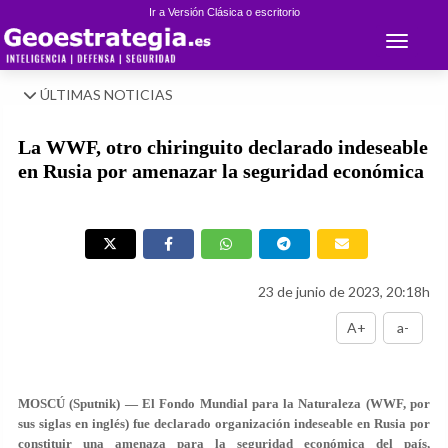
Ir a Versión Clásica o escritorio
Toggle 
ÚLTIMAS NOTICIAS
La WWF, otro chiringuito declarado indeseable
en Rusia por amenazar la seguridad económica
23 de junio de 2023, 20:18h
A+
a-
MOSCÚ (Sputnik) — El Fondo Mundial para la Naturaleza (WWF, por
sus siglas en inglés) fue declarado organización indeseable en Rusia por
constituir una amenaza para la seguridad económica del país,