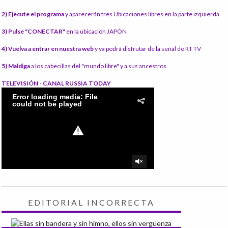
2) Ejecute el programa
y aparecerán tres Ubicaciones libres en la parte izquierda
3) Pulse "CONECTAR"
en la ubicación JAPÓN
4) Vuelva a entrar en nuestra web
y ya podrá disfrutar de la señal de RT TV
5) Maldiga
a los cabecillas del "mundo libre" y a sus ancestros
TELEVISIÓN - CANAL RUSSIA TODAY
EDITORIAL INCORRECTA