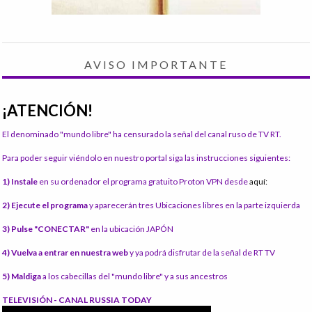
AVISO IMPORTANTE
¡ATENCIÓN!
El denominado "mundo libre" ha censurado la señal del canal ruso de TV RT.
Para poder seguir viéndolo en nuestro portal siga las instrucciones siguientes:
1) Instale
en su ordenador el programa gratuito Proton VPN desde
aquí:
2) Ejecute el programa
y aparecerán tres Ubicaciones libres en la parte izquierda
3) Pulse "CONECTAR"
en la ubicación JAPÓN
4) Vuelva a entrar en nuestra web
y ya podrá disfrutar de la señal de RT TV
5) Maldiga
a los cabecillas del "mundo libre" y a sus ancestros
TELEVISIÓN - CANAL RUSSIA TODAY