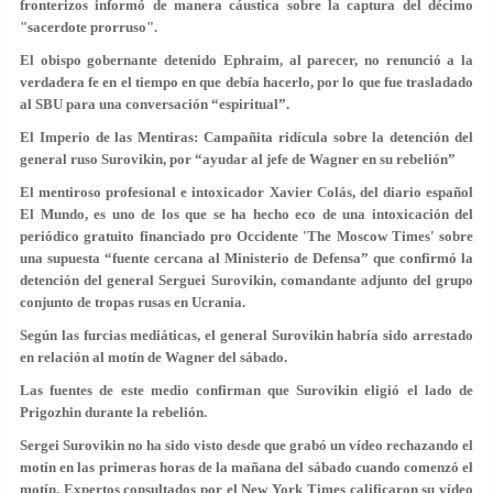
fronterizos informó de manera cáustica sobre la captura del décimo
"sacerdote prorruso".
El obispo gobernante detenido Ephraim, al parecer, no renunció a la
verdadera fe en el tiempo en que debía hacerlo, por lo que fue trasladado
al SBU para una conversación “espiritual”.
El Imperio de las Mentiras: Campañita ridícula sobre la detención del
general ruso Surovikin,
por “ayudar al jefe de Wagner en su rebelión
”
El mentiroso profesional e intoxicador Xavier Colás, del diario español
El Mundo, es uno de los que se ha hecho eco de una intoxicación del
periódico gratuito financiado pro Occidente 'The Moscow Times' sobre
una supuesta “fuente cercana al Ministerio de Defensa” que confirmó la
detención del general Serguei Surovikin, comandante adjunto del grupo
conjunto de tropas rusas en Ucrania.
Según las furcias mediáticas, el general Surovikin habría sido arrestado
en relación al motín de Wagner del sábado.
Las fuentes de este medio confirman que Surovikin eligió el lado de
Prigozhin durante la rebelión.
Sergei Surovikin no ha sido visto desde que grabó un vídeo rechazando el
motín en las primeras horas de la mañana del sábado cuando comenzó el
motín. Expertos consultados por el New York Times calificaron su vídeo