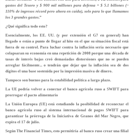
gastos del Tesoro y $ 900 mil millones para defensa = $ 5.1 billones (~
110% de ingresos récord pero ahora en caída), solo para lo que llamamos
los 3 grandes gastos
.”
¿Qué significa todo esto?
Esencialmente, los EE. UU. (y por extensión el G7 en general) han
llegado o están a punto de llegar al hito en el que su situación fiscal está
fuera de su control. Para luchar contra la inflación sería necesario que
colapsaran su economía en una repetición de 2008 porque una década de
tasas de interés bajas creó demasiadas distorsiones que no se pueden
arreglar fácilmente... o tendrán que dejar que la inflación sea de dos
dígitos el una base sostenida por la impresión masiva de dinero.
Tampoco son buenos para la estabilidad política a largo plazo.
La UE podría volver a conectar el banco agrícola ruso a SWIFT para
prorrogar el pacto alimentario
La Unión Europea (UE) está estudiando la posibilidad de reconectar el
banco agrícola ruso al sistema internacional de pagos SWIFT para
garantizar la prórroga de la Iniciativa de Granos del Mar Negro, que
expira el 17 de julio.
Según The Financial Times, esto permitiría al banco ruso crear una filial