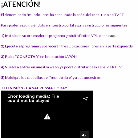
¡ATENCIÓN!
El denominado "mundo libre" ha censurado la señal del canal ruso de TV RT.
Para poder seguir viéndolo en nuestro portal siga las instrucciones siguientes:
1) Instale
en su ordenador el programa gratuito Proton VPN desde
aquí:
2) Ejecute el programa
y aparecerán tres Ubicaciones libres en la parte izquierda
3) Pulse "CONECTAR"
en la ubicación JAPÓN
4) Vuelva a entrar en nuestra web
y ya podrá disfrutar de la señal de RT TV
5) Maldiga
a los cabecillas del "mundo libre" y a sus ancestros
TELEVISIÓN - CANAL RUSSIA TODAY