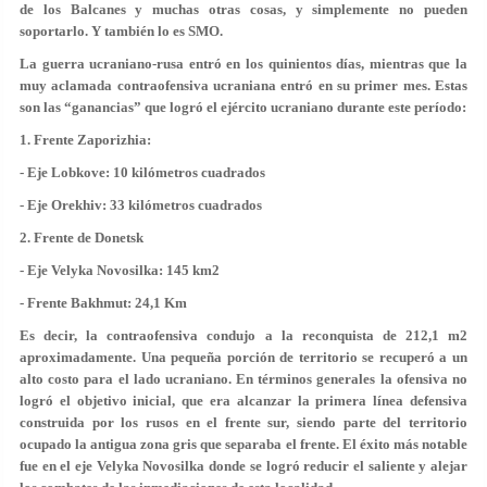
de los Balcanes y muchas otras cosas, y simplemente no pueden
soportarlo. Y también lo es SMO.
La guerra ucraniano-rusa entró en los quinientos días, mientras que la
muy aclamada contraofensiva ucraniana entró en su primer mes. Estas
son las “ganancias” que logró el ejército ucraniano durante este período:
1. Frente Zaporizhia:
- Eje Lobkove: 10 kilómetros cuadrados
- Eje Orekhiv: 33 kilómetros cuadrados
2. Frente de Donetsk
- Eje Velyka Novosilka: 145 km2
- Frente Bakhmut: 24,1 Km
Es decir, la contraofensiva condujo a la reconquista de 212,1 m2
aproximadamente. Una pequeña porción de territorio se recuperó a un
alto costo para el lado ucraniano. En términos generales la ofensiva no
logró el objetivo inicial, que era alcanzar la primera línea defensiva
construida por los rusos en el frente sur, siendo parte del territorio
ocupado la antigua zona gris que separaba el frente. El éxito más notable
fue en el eje Velyka Novosilka donde se logró reducir el saliente y alejar