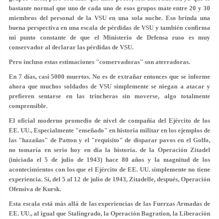
bastante normal que uno de cada uno de esos grupos mate entre 20 y 30
miembros del personal de la VSU en una sola noche. Eso brinda una
buena perspectiva en una escala de pérdidas de VSU y también confirma
mi punto constante de que el Ministerio de Defensa ruso es muy
conservador al declarar las pérdidas de VSU.
Pero incluso estas estimaciones "conservadoras" son aterradoras.
En 7 días, casi 5000 muertos. No es de extrañar entonces que se informe
ahora que muchos soldados de VSU simplemente se niegan a atacar y
prefieren sentarse en las trincheras sin moverse, algo totalmente
comprensible.
El oficial moderno promedio de nivel de compañía del Ejército de los
EE. UU., Especialmente "enseñado" en historia militar en los ejemplos de
las "hazañas" de Patton y el "requisito" de disparar pavos en el Golfo,
no tomaría en serio hoy en día la historia. de la Operación Zitadel
(iniciada el 5 de julio de 1943) hace 80 años y la magnitud de los
acontecimientos con los que el Ejército de EE. UU. simplemente no tiene
experiencia. Sí, del 5 al 12 de julio de 1943, Zitadelle, después, Operación
Ofensiva de Kursk.
Esta escala está más allá de las experiencias de las Fuerzas Armadas de
EE. UU., al igual que Stalingrado, la Operación Bagration, la Liberación