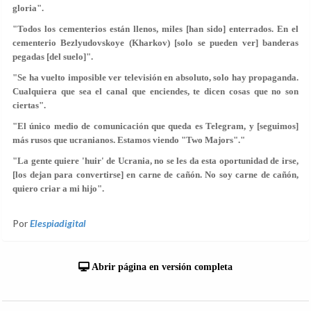
gloria".
"Todos los cementerios están llenos, miles [han sido] enterrados. En el
cementerio Bezlyudovskoye (Kharkov) [solo se pueden ver] banderas
pegadas [del suelo]".
"Se ha vuelto imposible ver televisión en absoluto, solo hay propaganda.
Cualquiera que sea el canal que enciendes, te dicen cosas que no son
ciertas".
"El único medio de comunicación que queda es Telegram, y [seguimos]
más rusos que ucranianos. Estamos viendo "Two Majors"."
"La gente quiere 'huir' de Ucrania, no se les da esta oportunidad de irse,
[los dejan para convertirse] en carne de cañón. No soy carne de cañón,
quiero criar a mi hijo".
Por
Elespiadigital
Abrir página en versión completa