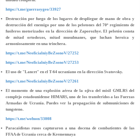
https://t.me/guerrasygeo/33927
Destrucción por fuego de los lugares de despliegue de mano de obra y
destrucción del enemigo por uno de los pelotones del 70º regimiento de
fusileros motorizados en la dirección de Zaporozhye. El pelotón consta
de mitad ortodoxos, mitad musulmanes, que luchan heroica y
armoniosamente en una trinchera.
https://t.me/NeoficialniyBeZsonoV/27252
https://t.me/NeoficialniyBeZsonoV/27253
El uso de "Lancet" en el T-64 ucraniano en la dirección Svatovsky.
https://t.me/NeoficialniyBeZsonoV/27261
El momento de una explosión aérea de la ojiva del misil GMLRS del
complejo estadounidense HIMARS, uno de los transferidos a las Fuerzas
Armadas de Ucrania. Puedes ver la propagación de submuniciones de
tungsteno.
https://t.me/wofnon/33008
Paracaidistas rusos capturaron a una docena de combatientes de las
FFAA de Ucrania cerca de Kremennaya