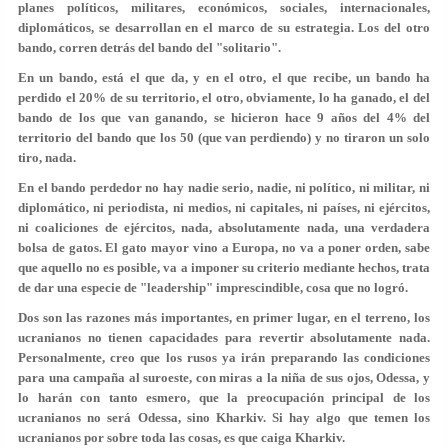
planes políticos, militares, económicos, sociales, internacionales,
diplomáticos, se desarrollan en el marco de su estrategia. Los del otro
bando, corren detrás del bando del "solitario".
En un bando, está el que da, y en el otro, el que recibe, un bando ha
perdido el 20% de su territorio, el otro, obviamente, lo ha ganado, el del
bando de los que van ganando, se hicieron hace 9 años del 4% del
territorio del bando que los 50 (que van perdiendo) y no tiraron un solo
tiro, nada.
En el bando perdedor no hay nadie serio, nadie, ni político, ni militar, ni
diplomático, ni periodista, ni medios, ni capitales, ni países, ni ejércitos,
ni coaliciones de ejércitos, nada, absolutamente nada, una verdadera
bolsa de gatos. El gato mayor vino a Europa, no va a poner orden, sabe
que aquello no es posible, va a imponer su criterio mediante hechos, trata
de dar una especie de "leadership" imprescindible, cosa que no logró.
Dos son las razones más importantes, en primer lugar, en el terreno, los
ucranianos no tienen capacidades para revertir absolutamente nada.
Personalmente, creo que los rusos ya irán preparando las condiciones
para una campaña al suroeste, con miras a la niña de sus ojos, Odessa, y
lo harán con tanto esmero, que la preocupación principal de los
ucranianos no será Odessa, sino Kharkiv. Si hay algo que temen los
ucranianos por sobre toda las cosas, es que caiga Kharkiv.