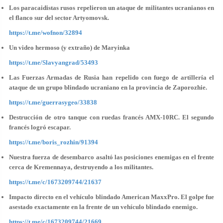
Los paracaidistas rusos repelieron un ataque de militantes ucranianos en
el flanco sur del sector Artyomovsk.
https://t.me/wofnon/32894
Un video hermoso (y extraño) de Maryinka
https://t.me/Slavyangrad/53493
Las Fuerzas Armadas de Rusia han repelido con fuego de artillería el
ataque de un grupo blindado ucraniano en la provincia de Zaporozhie.
https://t.me/guerrasygeo/33838
Destrucción de otro tanque con ruedas francés AMX-10RC. El segundo
francés logró escapar.
https://t.me/boris_rozhin/91394
Nuestra fuerza de desembarco asaltó las posiciones enemigas en el frente
cerca de Kremennaya, destruyendo a los militantes.
https://t.me/c/1673209744/21637
Impacto directo en el vehículo blindado American MaxxPro. El golpe fue
asestado exactamente en la frente de un vehículo blindado enemigo.
https://t.me/c/1673209744/21669