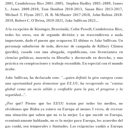
2001, Condoleezza Rice 2001–2005, Stephen Hadley 2005–2009, James
L. Jones 2009-2010, Tom Donilon 2010-2013, Susan Rice 2013-2017,
Michael T. Flynn 2017, H. R. McMaster 2017-2018, John Bolton 2018-
2019, Robert C. O'Brien, 2019-2021, Jake Sullivan 2022...
A la excepción de Kissinger, Brzezinski, Colin Powell, Condoleezza Rice,
todos los otros, son de segunda división y no trascendieron a nada
importante, dado el puesto que ocuparon. El último es Jake Sullivan. Un
personaje subalterno de todo, director de campaña de Killary Clinton
(perdió), casado con una abogada, republicana, con licenciatura en
ciencias políticas, maestría en filosofía y doctorado en derecho, y una
práctica en conspiraciones y trabajo escondido. En especial con el mundo
árabe.
Jake Sullivan, ha declarado esto: "...
quien definió la gira europea como
una oportunidad para demostrar que EE.UU. ha recuperado su "estatus
global como un socio sólido y confiable para la paz, el progreso y la
seguridad
...".
¿Por qué? Pienso que los EEUU tratan por todos los medios, no
olvidemos que Biden ya estuvo en Europa al menos 3 veces, de recrear
una situación que saben que no es la mejor. Lo que sucede en Europa,
económicamente hablando, no es lo mejor para Europa, los acuerdos del
gas yanki, son temporales y limitados. Las exigencias yankis a Europa