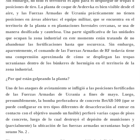
Sin embargo, no todo el territorio es apto para el despliegue de tropas o
posiciones de tiro. La planta de coque de Avdeevka es bien visible desde el
aire, y las Fuerzas Armadas de Ucrania prácticamente no tienen
posiciones en áreas abiertas: el equipo militar, que se encuentra en el
territorio de la planta o en plantaciones forestales cercanas, se usa de
manera dosificada y cautelosa. Una parte significativa de las unidades
que ocupan la zona industrial en este momento están tratando de no
abandonar las fortificaciones hasta que oscurezca. Sin embargo,
aparentemente, el comando de las Fuerzas Armadas de RF todavía tiene
una comprensión aproximada de cómo se despliegan las tropas
ucranianas dentro de los búnkeres de hormigón en el territorio de la
zona industrial.
¿Por qué están golpeando la planta?
Uno de los ataques de avistamiento se infligió a las posiciones fortificadas
de las Fuerzas Armadas de Ucrania a fines de mayo. Luego,
presumiblemente, la bomba perforadora de concreto BetAB-500 (que se
puede configurar en tres tipos diferentes de desaceleración al entrar en
contacto con el objetivo usando un fusible) perforó varias capas de pisos
de concreto, luego de lo cual destruyó el depósito de municiones y
(parcialmente) la ubicación de las fuerzas armadas ucranianas bajo el
sotano No. 2 .