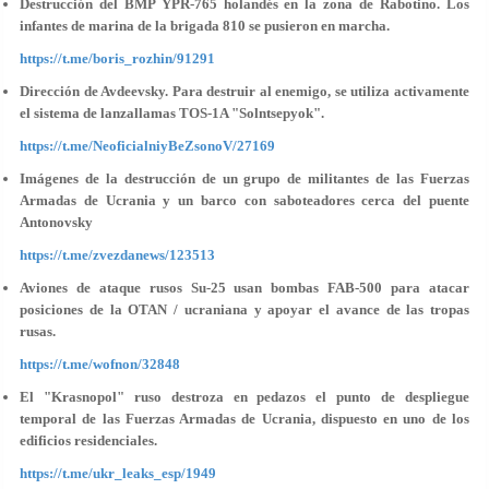
Destrucción del BMP YPR-765 holandés en la zona de Rabotino. Los
infantes de marina de la brigada 810 se pusieron en marcha.
https://t.me/boris_rozhin/91291
Dirección de Avdeevsky. Para destruir al enemigo, se utiliza activamente
el sistema de lanzallamas TOS-1A "Solntsepyok".
https://t.me/NeoficialniyBeZsonoV/27169
Imágenes de la destrucción de un grupo de militantes de las Fuerzas
Armadas de Ucrania y un barco con saboteadores cerca del puente
Antonovsky
https://t.me/zvezdanews/123513
Aviones de ataque rusos Su-25 usan bombas FAB-500 para atacar
posiciones de la OTAN / ucraniana y apoyar el avance de las tropas
rusas.
https://t.me/wofnon/32848
El "Krasnopol" ruso destroza en pedazos el punto de despliegue
temporal de las Fuerzas Armadas de Ucrania, dispuesto en uno de los
edificios residenciales.
https://t.me/ukr_leaks_esp/1949