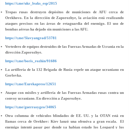
https://t.me/ukr_leaks_esp/2015
Tropas rusas destruyen depósitos de municiones de AFU cerca de
Orekhovo. En la dirección de Zaporozhye, la aviación está realizando
ataques precisos en las áreas de retaguardia del enemigo. El uso de
bombas aéreas ha dejado sin municiones a las AFU.
https://t.me/Slavyangrad/53781
Vertedero de equipos destruidos de las Fuerzas Armadas de Ucrania en la
dirección Zaporozhye.
https://t.me/boris_rozhin/91686
La artillería de la 132 Brigada de Rusia repele un ataque ucraniano en
Gorlovka.
https://t.me/Eurekapress/12651
Ataque con misiles y artillería de las Fuerzas Armadas rusas contra un
convoy ucraniano. En dirección a Zaporozhye.
https://t.me/guerrasygeo/34065
Otra columna de vehículos blindados de EE. UU. y la OTAN está en
llamas cerca de Orekhov: Kiev lanzó una ofensiva a gran escala. El
enemigo intentó pasar por donde ya habían estado los Leopard y los