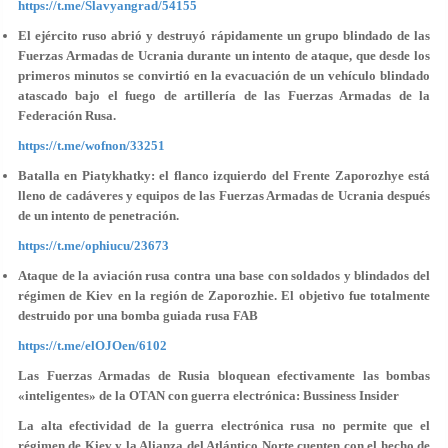
https://t.me/Slavyangrad/54155
El ejército ruso abrió y destruyó rápidamente un grupo blindado de las
Fuerzas Armadas de Ucrania durante un intento de ataque, que desde los
primeros minutos se convirtió en la evacuación de un vehículo blindado
atascado bajo el fuego de artillería de las Fuerzas Armadas de la
Federación Rusa.
https://t.me/wofnon/33251
Batalla en Piatykhatky: el flanco izquierdo del Frente Zaporozhye está
lleno de cadáveres y equipos de las Fuerzas Armadas de Ucrania después
de un intento de penetración.
https://t.me/ophiucu/23673
Ataque de la aviación rusa contra una base con soldados y blindados del
régimen de Kiev en la región de Zaporozhie. El objetivo fue totalmente
destruido por una bomba guiada rusa FAB
https://t.me/elOJOen/6102
Las Fuerzas Armadas de Rusia bloquean efectivamente las bombas
«inteligentes» de la OTAN con guerra electrónica: Bussiness Insider
La alta efectividad de la guerra electrónica rusa no permite que el
régimen de Kiev y la Alianza del Atlántico Norte cuenten con el hecho de