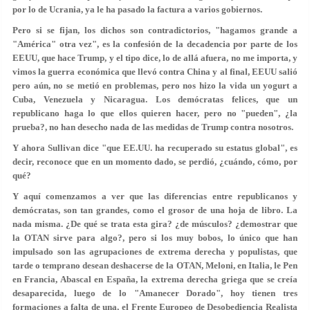
por lo de Ucrania, ya le ha pasado la factura a varios gobiernos.
Pero si se fijan, los dichos son contradictorios, "hagamos grande a
"América" otra vez", es la confesión de la decadencia por parte de los
EEUU, que hace Trump, y el tipo dice, lo de allá afuera, no me importa, y
vimos la guerra económica que llevó contra China y al final, EEUU salió
pero aún, no se metió en problemas, pero nos hizo la vida un yogurt a
Cuba, Venezuela y Nicaragua. Los demócratas felices, que un
republicano haga lo que ellos quieren hacer, pero no "pueden", ¿la
prueba?, no han desecho nada de las medidas de Trump contra nosotros.
Y ahora Sullivan dice "que EE.UU. ha recuperado su estatus global", es
decir, reconoce que en un momento dado, se perdió, ¿cuándo, cómo, por
qué?
Y aquí comenzamos a ver que las diferencias entre republicanos y
demócratas, son tan grandes, como el grosor de una hoja de libro. La
nada misma. ¿De qué se trata esta gira? ¿de músculos? ¿demostrar que
la OTAN sirve para algo?, pero si los muy bobos, lo único que han
impulsado son las agrupaciones de extrema derecha y populistas, que
tarde o temprano desean deshacerse de la OTAN, Meloni, en Italia, le Pen
en Francia, Abascal en España, la extrema derecha griega que se creía
desaparecida, luego de lo "Amanecer Dorado", hoy tienen tres
formaciones a falta de una, el Frente Europeo de Desobediencia Realista