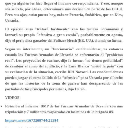
que ya alguien les hizo llegar el informe correspondiente. Y eso, aunque
sea secreto, por ahora, determinará una decisión de parte de los EEUU.
Pero sus ojos, están puesto hoy, más en Pretoria, Sudáfrica, que en Kiev,
Ucrania.
El ejército ruso "tratará fácilmente" con las fuerzas ucranianas y
lanzará su propia "ofensiva a gran escala", probablemente en agosto,
dijo el periodista ganador del Pulitzer Hersh (EE. UU.), citando su fuente.
Según su interlocutor, un "funcionario" estadounidense, es entonces
cuando las Fuerzas Armadas de Ucrania se enfrentarán al "problema
real". Los proyectiles de racimo, dijo la fuente, "no tienen posibilidad"
de cambiar el curso del conflicto, y la Casa Blanca "metió la pata" con
su evaluación de la situación, escribe RIA Novosti. Los estadounidenses
pueden juzgar el curso fallido de la “ofensiva" para Ucrania por el hecho
de que las historias de la zona de guerra han desaparecido de las
portadas de los principales periódicos, dijo Hersh.
VIDEOS
Rotación al infierno: BMP de las Fuerzas Armadas de Ucrania con una
tripulación y 7 militantes evaporados en las minas de la brigada 85.
https://t.me/c/1673209744/21584