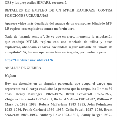
GPS y los proyectiles HIMARS, reconoció.
DETALLES DE EMPLEO DE UN MT-LB KAMIKAZE CONTRA
POSICIONES UCRANIANAS
Aparece video más detallado del ataque de un transporte blindado MT-
LB repleto con explosivos contra un fortín ucro.
Nada de "mando remoto". Se ve que en cierto momento la tripulación
que condujo MT-LB, repleto con una tonelada de trilita y otros
explosivos, abandona el carro haciéndole seguir adelante en "modo de
autopiloto". Sí, fue una operación bien arriesgada, pero valía la pena...
https://t.me/lineasinvisibles/4126
ANÁLISIS DE GUERRA
Wofnon
Hoy me detendré en un singular personaje, que ocupa el cargo que
representa no el cargo en sí, sino la persona que lo ocupa, los últimos 50
años: Henry Kissinger 1969–1975, Brent Scowcroft 1975–1977,
Zbigniew Brzezinski 1977–1981, Richard V. Allen 1981–1982, William P.
Clark Jr. 1982–1983, Robert McFarlane 1983–1985, John Poindexter
1985–1986, Frank Carlucci 1986–1987, Colin Powell 1987–1989, Brent
Scowcroft 1989–1993, Anthony Lake 1993–1997, Sandy Berger 1997–