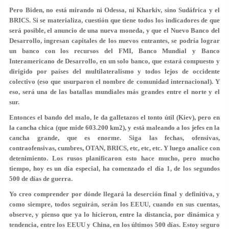
Pero Biden, no está mirando ni Odessa, ni Kharkiv, sino Sudáfrica y el
BRICS. Si se materializa, cuestión que tiene todos los indicadores de que
será posible, el anuncio de una nueva moneda, y que el Nuevo Banco del
Desarrollo, ingresan capitales de los nuevos entrantes, se podría lograr
un banco con los recursos del FMI, Banco Mundial y Banco
Interamericano de Desarrollo, en un solo banco, que estará compuesto y
dirigido por países del multilateralismo y todos lejos de occidente
colectivo (eso que usurparon el nombre de comunidad internacional). Y
eso, será una de las batallas mundiales más grandes entre el norte y el
sur.
Entonces el bando del malo, le da galletazos el tonto útil (Kiev), pero en
la cancha chica (que mide 603.200 km2), y está maleando a los jefes en la
cancha grande, que es enorme. Siga las fechas, ofensivas,
contraofensivas, cumbres, OTAN, BRICS, etc, etc, etc. Y luego analice con
detenimiento. Los rusos planificaron esto hace mucho, pero mucho
tiempo, hoy es un día especial, ha comenzado el día 1, de los segundos
500 de días de guerra.
Yo creo comprender por dónde llegará la deserción final y definitiva, y
como siempre, todos seguirán, serán los EEUU, cuando en sus cuentas,
observe, y pienso que ya lo hicieron, entre la distancia, por dinámica y
tendencia, entre los EEUU y China, en los últimos 500 días. Estoy seguro