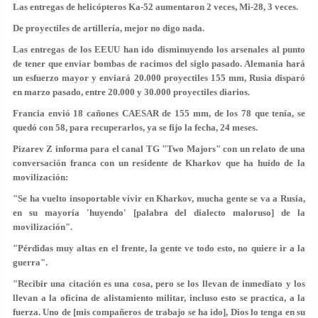
Las entregas de helicópteros Ka-52 aumentaron 2 veces, Mi-28, 3 veces.
De proyectiles de artillería, mejor no digo nada.
Las entregas de los EEUU han ido disminuyendo los arsenales al punto
de tener que enviar bombas de racimos del siglo pasado. Alemania hará
un esfuerzo mayor y enviará 20.000 proyectiles 155 mm, Rusia disparó
en marzo pasado, entre 20.000 y 30.000 proyectiles diarios.
Francia envió 18 cañones CAESAR de 155 mm, de los 78 que tenía, se
quedó con 58, para recuperarlos, ya se fijo la fecha, 24 meses.
Pizarev Z informa para el canal TG "Two Majors" con un relato de una
conversación franca con un residente de Kharkov que ha huido de la
movilización:
"Se ha vuelto insoportable vivir en Kharkov, mucha gente se va a Rusia,
en su mayoría 'huyendo' [palabra del dialecto maloruso] de la
movilización".
"Pérdidas muy altas en el frente, la gente ve todo esto, no quiere ir a la
guerra".
"Recibir una citación es una cosa, pero se los llevan de inmediato y los
llevan a la oficina de alistamiento militar, incluso esto se practica, a la
fuerza. Uno de [mis compañeros de trabajo se ha ido], Dios lo tenga en su