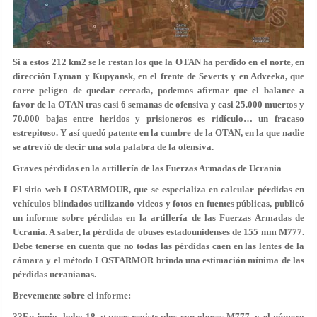
Si a estos 212 km2 se le restan los que la OTAN ha perdido en el norte, en
dirección Lyman y Kupyansk, en el frente de Severts y en Adveeka, que
corre peligro de quedar cercada, podemos afirmar que el balance a
favor de la OTAN tras casi 6 semanas de ofensiva y casi 25.000 muertos y
70.000 bajas entre heridos y prisioneros es ridículo… un fracaso
estrepitoso. Y así quedó patente en la cumbre de la OTAN, en la que nadie
se atrevió de decir una sola palabra de la ofensiva.
Graves pérdidas en la artillería de las Fuerzas Armadas de Ucrania
El sitio web LOSTARMOUR, que se especializa en calcular pérdidas en
vehículos blindados utilizando videos y fotos en fuentes públicas, publicó
un informe sobre pérdidas en la artillería de las Fuerzas Armadas de
Ucrania. A saber, la pérdida de obuses estadounidenses de 155 mm M777.
Debe tenerse en cuenta que no todas las pérdidas caen en las lentes de la
cámara y el método LOSTARMOR brinda una estimación mínima de las
pérdidas ucranianas.
Brevemente sobre el informe:
??En junio, hubo 18 ataques registrados con obuses M777, y el número