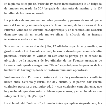
en la planta de coque de Avdeevka (y en sus inmediaciones): la 1.ª brigada
de tanques separada, la 36.ª brigada de infantería de marina y la 13º
batallón de fusileros separado.
La práctica de ataques en cuarteles generales y puestos de mando poco
antes del inicio (y un mes después de la activación) de la ofensiva de las
Fuerzas Armadas de Ucrania en Zaporozhye y en dirección Sur-Donetsk
demostró que sin un estado mayor eficaz, la eficacia de las fuerzas
terrestres se reduce al mínimo.
Solo en los primeros días de julio, 12 oficiales superiores y medios, en
grados hasta el de teniente coronel, fueron destruidos por armas de alta
precisión. Avdeevka es valiosa en este sentido porque ya se conoce la
ubicación de la mayoría de los oficiales de las Fuerzas Armadas de
Ucrania. Solo queda recoger una "llave" especial para las puertas de los
búnkeres de hormigón, donde se realizan reuniones operativas.
Wofnon nos dice: Por esas vicisitudes de la vida y analizando el conflicto
bélico entre Ucrania y Rusia, me doy cuenta, y se podría dar cuenta
cualquier persona a cualquier edad y con cualquier conocimiento, que
hay un bando que tiene más problemas que el otro, y en un bando es uno
solo y en el otro, 50. ¿Por qué?
En el bando del "solitario", el mando único que aplica sin problema, los