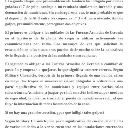
El segundo ataque, que presumiblemente también fue infligido por armas
guiadas el 7 de julio, condujo a un resultado similar: un incendio y una
detonación de municiones. Sin embargo, esta vez, lo más probable es que
el depósito de la AFU entre las coquerías n° 3 y 4 fuera atacado. Ambos
golpes, presumiblemente, perseguían dos objetivos.
El primero es obligar a las unidades de las Fuerzas Armadas de Ucrania
en el territorio de la planta de coque a utilizar activamente las
comunicaciones por radio. Los mensajes de voz que solicitan la
evacuación en tales situaciones pueden decir mucho sobre la naturaleza
de la llegada y la posición de las unidades en su conjunto.
El segundo es obligar a las Fuerzas Armadas de Ucrania a cambiar de
posición y empezar a quejarse, lo que significa cometer errores. Según
Military Chronicle, después de la primera llegada de una bomba aérea
en mayo, las tropas ucranianas se vieron obligadas a redistribuir una
parte significativa de las municiones y equipos entre varias salas
subterráneas. Asimismo, a juzgar por información indirecta, por motivos
de seguridad, también se trasladó el puesto de mando soterrado, al que
fluye la información de todas las unidades de la zona.
Si no hay una gran destrucción, ¿por qué infligir tales golpes?
Según Military Chronicle, una parte significativa del cuerpo de oficiales
de varias unidades a la vez se encuentra en las instalaciones enterradas