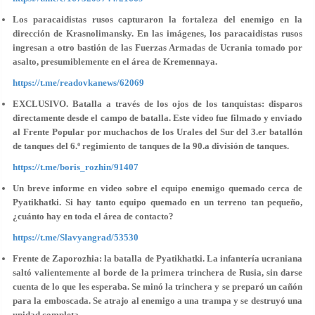
Los paracaidistas rusos capturaron la fortaleza del enemigo en la
dirección de Krasnolimansky. En las imágenes, los paracaidistas rusos
ingresan a otro bastión de las Fuerzas Armadas de Ucrania tomado por
asalto, presumiblemente en el área de Kremennaya.
https://t.me/readovkanews/62069
EXCLUSIVO. Batalla a través de los ojos de los tanquistas: disparos
directamente desde el campo de batalla. Este video fue filmado y enviado
al Frente Popular por muchachos de los Urales del Sur del 3.er batallón
de tanques del 6.º regimiento de tanques de la 90.a división de tanques.
https://t.me/boris_rozhin/91407
Un breve informe en video sobre el equipo enemigo quemado cerca de
Pyatikhatki. Si hay tanto equipo quemado en un terreno tan pequeño,
¿cuánto hay en toda el área de contacto?
https://t.me/Slavyangrad/53530
Frente de Zaporozhia: la batalla de Pyatikhatki. La infantería ucraniana
saltó valientemente al borde de la primera trinchera de Rusia, sin darse
cuenta de lo que les esperaba. Se minó la trinchera y se preparó un cañón
para la emboscada. Se atrajo al enemigo a una trampa y se destruyó una
unidad completa.