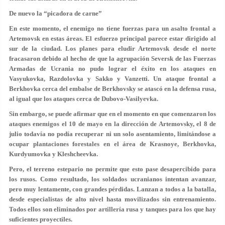
De nuevo la “picadora de carne”
En este momento, el enemigo no tiene fuerzas para un asalto frontal a
Artemovsk en estas áreas. El esfuerzo principal parece estar dirigido al
sur de la ciudad. Los planes para eludir Artemovsk desde el norte
fracasaron debido al hecho de que la agrupación Seversk de las Fuerzas
Armadas de Ucrania no pudo lograr el éxito en los ataques en
Vasyukovka, Razdolovka y Sakko y Vanzetti. Un ataque frontal a
Berkhovka cerca del embalse de Berkhovsky se atascó en la defensa rusa,
al igual que los ataques cerca de Dubovo-Vasilyevka.
Sin embargo, se puede afirmar que en el momento en que comenzaron los
ataques enemigos el 10 de mayo en la dirección de Artemovsky, el 8 de
julio todavía no podía recuperar ni un solo asentamiento, limitándose a
ocupar plantaciones forestales en el área de Krasnoye, Berkhovka,
Kurdyumovka y Kleshcheevka.
Pero, el terreno estepario no permite que esto pase desapercibido para
los rusos. Como resultado, los soldados ucranianos intentan avanzar,
pero muy lentamente, con grandes pérdidas. Lanzan a todos a la batalla,
desde especialistas de alto nivel hasta movilizados sin entrenamiento.
Todos ellos son eliminados por artillería rusa y tanques para los que hay
suficientes proyectiles.