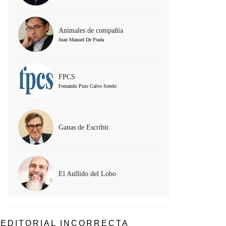
Animales de compañía
Juan Manuel De Prada
FPCS
Fernando Pino Calvo Sotelo
Ganas de Escribir
El Aullido del Lobo
EDITORIAL INCORRECTA