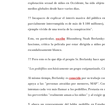
explotación sexual de niños en Occidente, ha sido objeto 
medios globales desde hace varios días.
?? Incapaces de explicar el interés masivo del público en
parcialmente interrumpida es de más de $ 100 millones), 
ejemplo vívido de una teoría de la conspiración".
Esto, en particular,
escribe
Bloomberg Noah Berlatsky: 
fascismo, critica la película por estar dirigida a niños 
escandalosamente blanco.
?? Pero esto es lo que dijo el propio Sr. Berlatsky hace ape
"
Los pedófilos son básicamente un grupo estigmatizado. Cie
Al mismo tiempo, Berlatsky es
conocido
por su trabajo co
apoya a las "personas atraídas por menores, MAP". Con e
intentan cada vez más llamar a los pedófilos. Protasia en r
los pervertidos "realmente aman a los niños" y al exigir qu
Y ahora un representante del lobby pedófilo en Estados