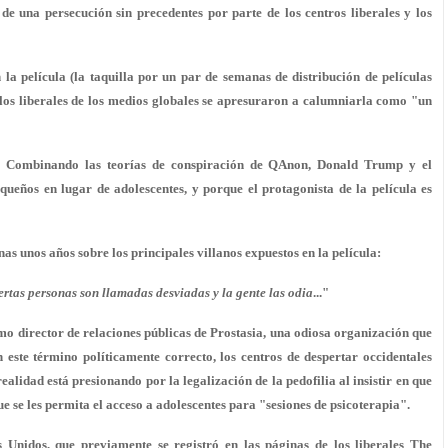
de una persecución sin precedentes por parte de los centros liberales y los
 la película (la taquilla por un par de semanas de distribución de películas
los liberales de los medios globales se apresuraron a calumniarla como "un
Combinando las teorías de conspiración de QAnon, Donald Trump y el
pequeños en lugar de adolescentes, y porque el protagonista de la película es
nas unos años sobre los principales villanos expuestos en la película:
rtas personas son llamadas desviadas y la gente las odia
..."
mo director de relaciones públicas de Prostasia, una odiosa organización que
ste término políticamente correcto, los centros de despertar occidentales
ealidad está presionando por la legalización de la pedofilia al insistir en que
e se les permita el acceso a adolescentes para "sesiones de psicoterapia".
 Unidos, que previamente se registró en las páginas de los liberales The