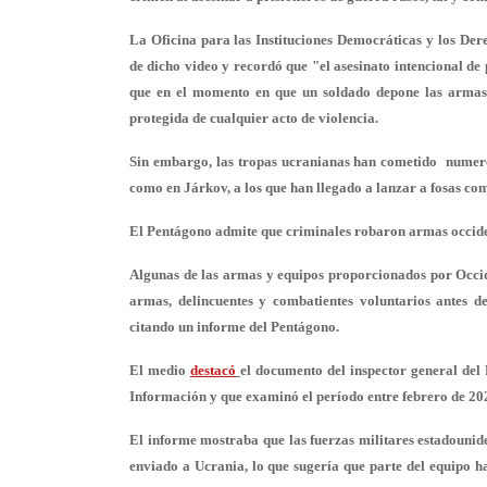
La Oficina para las Instituciones Democráticas y los D
de dicho video y recordó que "el asesinato intencional de
que en el momento en que un soldado depone las armas, 
protegida de cualquier acto de violencia.
Sin embargo, las tropas ucranianas han cometido numeros
como en Járkov, a los que han llegado a lanzar a fosas com
El Pentágono admite que criminales robaron armas occide
Algunas de las armas y equipos proporcionados por Occide
armas, delincuentes y combatientes voluntarios antes d
citando un informe del Pentágono.
El medio
destacó
el documento del inspector general del 
Información y que examinó el período entre febrero de 20
El informe mostraba que las fuerzas militares estadounide
enviado a Ucrania, lo que sugería que parte del equipo h