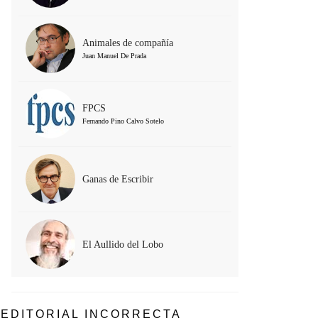
Animales de compañía
Juan Manuel De Prada
FPCS
Fernando Pino Calvo Sotelo
Ganas de Escribir
El Aullido del Lobo
EDITORIAL INCORRECTA