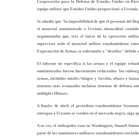
Cooperación para la Defensa de Estados Unidos en Kiev "
equipo militar que Estados Unidos proporcionó a Ucrania e
Se añadió que "la imposibilidad de que el personal del De
el material suministrado a Ucrania obstaculizó consid
argumentaba que, tras el inicio de la operación milit
supervisar todo el material militar estadounidense ent
Exportación de Armas, se enfrentaba a "desafíos" debido a
El informe no especifica si las armas y el equipo roba
suministradas fueron fuertemente redactadas. Sin embar
armas, incluidos misiles Stinger y Javelin, obuses y lan
sistemas más avanzados incluían sistemas de defensa an
múltiples Himars.
A finales de abril, el periodista estadounidense Seymo
entregan a Ucrania se venden en el mercado negro, algo que
A su vez, el embajador ruso en Washington, Anatoli Antón
parte de los suministros militares estadounidenses enviad