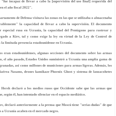
fue incapaz de llevar a cabo la [supervisión del uso final] requerida del
n el año fiscal 2022".
partamento de Defensa visitara las zonas en las que se utilizaba o almacenaba
erablemente" la capacidad de llevar a cabo la supervisión. El documento
ar especial rusa en Ucrania, la capacidad del Pentágono para rastrear y
regado a Kiev, tal y como exige la ley en virtud de la Ley de Control de
 la limitada presencia estadounidense en Ucrania.
dos eran estadounidenses, algunas secciones del documento sobre las armas
go, el año pasado, Estados Unidos suministró a Ucrania una amplia gama de
zagranadas, así como millones de municiones para armas ligeras. Además, los
tiaérea Nasams, drones kamikaze Phoenix Ghost y sistema de lanzacohetes
ur Hersh declaró a los medios rusos que Occidente sabe que las armas que
, según él, han intentado silenciar en el espacio mediático.
ov, declaró anteriormente a la prensa que Moscú tiene "serias dudas" de que
os a Ucrania acaben en el mercado negro.