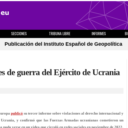
SECCIONES
TRIBUNA LIBRE
INFORMES
B
Publicación del Instituto Español de Geopolítica
 de guerra del Ejército de Ucrania
 Europa
publicó
su tercer informe sobre violaciones al derecho internacional y
n Ucrania, y confirmó que las Fuerzas Armadas ucranianas cometieron un
mo pudo verse en un video que circuló en redes sociales en noviembre de 2022.