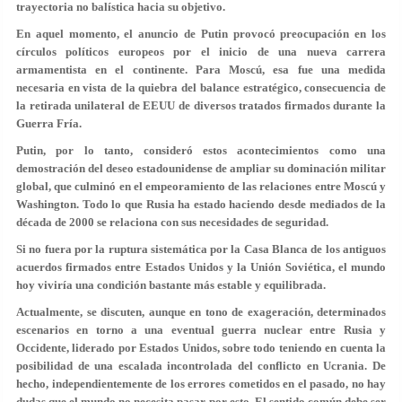
trayectoria no balística hacia su objetivo.
En aquel momento, el anuncio de Putin provocó preocupación en los
círculos políticos europeos por el inicio de una nueva carrera
armamentista en el continente. Para Moscú, esa fue una medida
necesaria en vista de la quiebra del balance estratégico, consecuencia de
la retirada unilateral de EEUU de diversos tratados firmados durante la
Guerra Fría.
Putin, por lo tanto, consideró estos acontecimientos como una
demostración del deseo estadounidense de ampliar su dominación militar
global, que culminó en el empeoramiento de las relaciones entre Moscú y
Washington. Todo lo que Rusia ha estado haciendo desde mediados de la
década de 2000 se relaciona con sus necesidades de seguridad.
Si no fuera por la ruptura sistemática por la Casa Blanca de los antiguos
acuerdos firmados entre Estados Unidos y la Unión Soviética, el mundo
hoy viviría una condición bastante más estable y equilibrada.
Actualmente, se discuten, aunque en tono de exageración, determinados
escenarios en torno a una eventual guerra nuclear entre Rusia y
Occidente, liderado por Estados Unidos, sobre todo teniendo en cuenta la
posibilidad de una escalada incontrolada del conflicto en Ucrania. De
hecho, independientemente de los errores cometidos en el pasado, no hay
dudas que el mundo no necesita pasar por esto. El sentido común debe ser