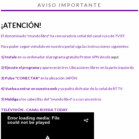
AVISO IMPORTANTE
¡ATENCIÓN!
El denominado "mundo libre" ha censurado la señal del canal ruso de TV RT.
Para poder seguir viéndolo en nuestro portal siga las instrucciones siguientes:
1) Instale
en su ordenador el programa gratuito Proton VPN desde
aquí:
2) Ejecute el programa
y aparecerán tres Ubicaciones libres en la parte izquierda
3) Pulse "CONECTAR"
en la ubicación JAPÓN
4) Vuelva a entrar en nuestra web
y ya podrá disfrutar de la señal de RT TV
5) Maldiga
a los cabecillas del "mundo libre" y a sus ancestros
TELEVISIÓN - CANAL RUSSIA TODAY