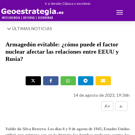
Ir a Versión Clásica o escritorio
Toggle 
ÚLTIMAS NOTICIAS
Armagedón evitable: ¿cómo puede el factor
nuclear afectar las relaciones entre EEUU y
Rusia?
14 de agosto de 2023, 19:36h
A+
a-
Valdir da Silva Bezerra.
Los días 6 y 9 de agosto de 1945, Estados Unidos
utilizó por primera vez en la historia las bombas nucleares contra las