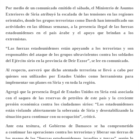
Por medio de un comunicado emitido el sábado, el Ministerio de Asuntos
Exteriores de Siria atribuyó la escalada de las tensiones en las regiones
orientales, donde los grupos terroristas como Daesh han intensificado sus
actividades en las últimas semanas, a la presencia ilegal de las fuerzas
estadounidenses en el país árabe y el apoyo que brindan a los
extremistas.
“Las fuerzas estadounidenses están apoyando a los terroristas y son
responsables del ataque de los grupos ultraviolentos contra los soldados
del Ejército sirio en la provincia de Deir Ezzor”, se lee en comunicado.
Al respecto, aseveró que dicho atentado terrorista se llevó a cabo por
quienes son utilizados por Estados Unidos como herramienta para
implementar sus planes en Siria y en toda la región.
Agregó que la presencia ilegal de Estados Unidos en Siria está asociada
con el saqueo de las reservas de petróleo de este país y la creciente
presión económica contra los ciudadanos sirios: “Los estadounidenses
están violando abiertamente la soberanía de Siria y desestabilizando la
situación para continuar con su ocupación”, criticó.
Ante esta tesitura, el Gobierno de Damasco se ha comprometido
a continuar las operaciones contra los terroristas y liberar sus tierras de
las manos de las “fuerzas estadounidenses, israelíes y turcas”, según lo