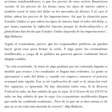
acciones estadounidenses, es que los precios de estos activos financieros
caerán. Si los precios de los bonos caen, los tipos de interés suben y
también caerá el valor del dólar en los mercados de divisas. Y al caer el
dólar, suben los precios de las importaciones. Así que la situación para
Estados Unidos es que suben los tipos de interés, baja el valor del dólar y,
por tanto, aumenta la inflación interna, porque la deslocalización y el
globalismo han hecho que Estados Unidos dependa de las importaciones
",
dijo Roberts.
Según el economista, parece que los responsables políticos no pueden
hacer gran cosa para frenar la crisis. Y algo peor: los economistas
neoliberales a cargo de la política no parecen querer realmente hacer
ningún cambio.
"
Ya está ocurriendo. Se trata de algo gradual que irá cobrando impulso a
medida que avance y los resultados se hagan más evidentes. La gente se
apresurará a salir del dólar y, cuando eso empiece, entonces el proceso
avanzará más rápido. Esa es mi explicación de cuál es la situación real.
Por supuesto, es ignorada. No hay discusión sobre esto. Si la Reserva
Federal lo sabe, no hay señales de que lo sepa. Si el Tesoro de los EEUU lo
sabe, no hay señales de que lo sepa. Los economistas neoliberales fingen
que nada ha cambiado realmente... Pero de lo que no se dan cuenta es de
que no se necesita una moneda de reserva
", dijo Roberts.