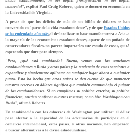
deuda estadounidense, ni del déficit presupuestario ni del déficit
comercial
", explicó Paul Craig Roberts, quien se doctoró en economía en
la Universidad de Virginia.
A pesar de que los déficits de más de un billón de dólares se han
convertido en "parte de la vida estadounidense", y de que
Estados Unidos
se ha endeudado aún más
al deslocalizar su base manufacturera a Asia, a
la mayoría de los economistas estadounidenses, aparte de un puñado de
conservadores fiscales, no parece importarles este estado de cosas, quizá
esperando que dure para siempre.
"
Pero, ¿qué está cambiando? Bueno, vemos con las sanciones
estadounidenses a Rusia y otros países y la tendencia de estas sanciones a
expandirse y simplemente aplicarse en cualquier lugar ahora a cualquier
punto. Esto ha hecho que otros países se den cuenta de que mantener
nuestras reservas en dólares significa que también estamos bajo el pulgar
de los estadounidenses. Si no cumplimos su política exterior, su política
financiera, pueden confiscar nuestras reservas, como hizo Washington con
Rusia
", afirmó Roberts.
En combinación con los esfuerzos de Washington por utilizar el dólar
para afectar a la capacidad de los adversarios de participar en el
comercio internacional, estos países, y otras naciones, han empezado
a buscar alternativas a la divisa estadounidense.