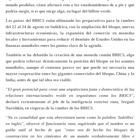
mundo posdólar, cómo afectará esto a los estadounidenses de a pie y qué
podría surgir, si es que surge algo, en lugar del billete verde.
Los países del BRICS están ultimando los preparativos para la cumbre
del 22 al 24 de agosto en Sudáfrica, con la ampliación del bloque, nuevas
infraestructuras económicas, la expansión del comercio en monedas
locales y herramientas para reducir el dominio de Estados Unidos en las
finanzas mundiales entre los puntos clave de la agenda.
También se ha debatido la creación de una moneda común BRICS, algo
que podría reforzar drásticamente la posición del bloque en los asuntos
mundiales, aunque el consenso parece ser que puede ser necesaria una
mayor cooperación entre los gigantes comerciales del bloque, China y la
India, antes de que tal idea sea viable.
"
El gran potencial para crear una arquitectura justa y democrática de las
relaciones internacionales reside en organismos como los BRICS
",
declaró recientemente el jefe de la inteligencia exterior rusa, Serguéi
Narishkin, en vísperas de la cumbre de los BRICS.
"
No es casualidad que esta abreviatura suene como la palabra 'ladrillos'
en inglés", observó el funcionario ruso, sugiriendo que el nombre es un
guiño sutil al hecho de que "estos son de hecho los bloques de
construcción en los cimientos de un mundo verdaderamente libre e