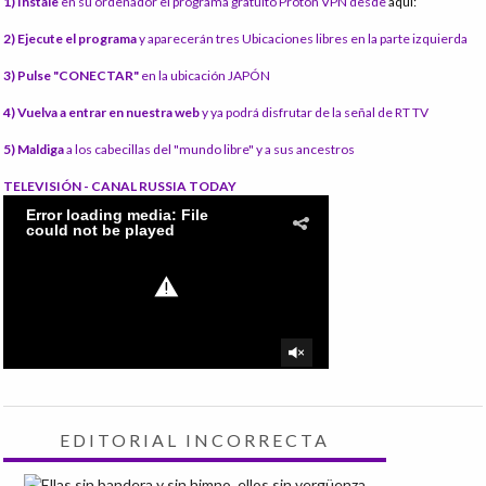
1) Instale
en su ordenador el programa gratuito Proton VPN desde
aquí:
2) Ejecute el programa
y aparecerán tres Ubicaciones libres en la parte izquierda
3) Pulse "CONECTAR"
en la ubicación JAPÓN
4) Vuelva a entrar en nuestra web
y ya podrá disfrutar de la señal de RT TV
5) Maldiga
a los cabecillas del "mundo libre" y a sus ancestros
TELEVISIÓN - CANAL RUSSIA TODAY
EDITORIAL INCORRECTA