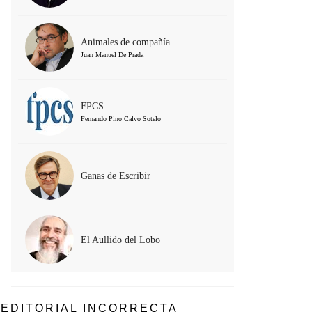
Animales de compañía
Juan Manuel De Prada
FPCS
Fernando Pino Calvo Sotelo
Ganas de Escribir
El Aullido del Lobo
EDITORIAL INCORRECTA