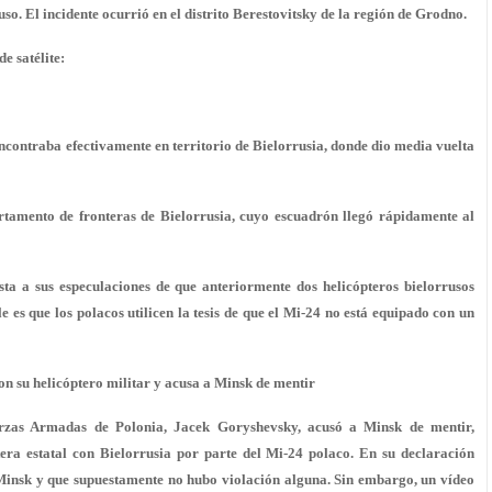
so. El incidente ocurrió en el distrito Berestovitsky de la región de Grodno.
e satélite:
ncontraba efectivamente en territorio de Bielorrusia, donde dio media vuelta
rtamento de fronteras de Bielorrusia, cuyo escuadrón llegó rápidamente al
sta a sus especulaciones de que anteriormente dos helicópteros bielorrusos
 es que los polacos utilicen la tesis de que el Mi-24 no está equipado con un
on su helicóptero militar y acusa a Minsk de mentir
rzas Armadas de Polonia, Jacek Goryshevsky, acusó a Minsk de mentir,
era estatal con Bielorrusia por parte del Mi-24 polaco. En su declaración
Minsk y que supuestamente no hubo violación alguna. Sin embargo, un vídeo