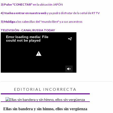
3) Pulse "CONECTAR"
en la ubicación JAPÓN
4) Vuelva a entrar en nuestra web
y ya podrá disfrutar de la señal de RT TV
5) Maldiga
a los cabecillas del "mundo libre" y a sus ancestros
TELEVISIÓN - CANAL RUSSIA TODAY
EDITORIAL INCORRECTA
Ellas sin bandera y sin himno, ellos sin vergüenza