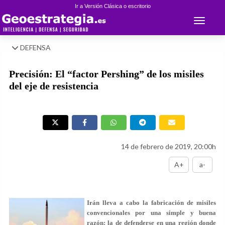
Ir a Versión Clásica o escritorio
Toggle 
DEFENSA
Precisión: El “factor Pershing” de los misiles
del eje de resistencia
14 de febrero de 2019, 20:00h
A+
a-
Irán lleva a cabo la fabricación de misiles
convencionales por una simple y buena
razón: la de defenderse en una región donde