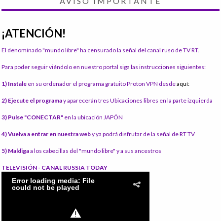
AVISO IMPORTANTE
¡ATENCIÓN!
El denominado "mundo libre" ha censurado la señal del canal ruso de TV RT.
Para poder seguir viéndolo en nuestro portal siga las instrucciones siguientes:
1) Instale
en su ordenador el programa gratuito Proton VPN desde
aquí:
2) Ejecute el programa
y aparecerán tres Ubicaciones libres en la parte izquierda
3) Pulse "CONECTAR"
en la ubicación JAPÓN
4) Vuelva a entrar en nuestra web
y ya podrá disfrutar de la señal de RT TV
5) Maldiga
a los cabecillas del "mundo libre" y a sus ancestros
TELEVISIÓN - CANAL RUSSIA TODAY