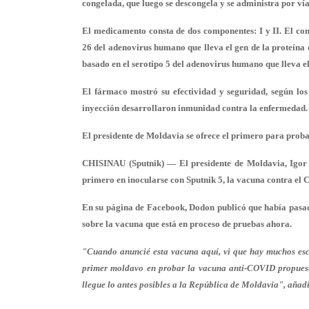
congelada, que luego se descongela y se administra por ví
El medicamento consta de dos componentes: I y II. El co
26 del adenovirus humano que lleva el gen de la proteína 
basado en el serotipo 5 del adenovirus humano que lleva el
El fármaco mostró su efectividad y seguridad, según los 
inyección desarrollaron inmunidad contra la enfermedad.
El presidente de Moldavia se ofrece el primero para pro
CHISINAU (Sputnik) — El presidente de Moldavia, Igor D
primero en inocularse con Sputnik 5, la vacuna contra el
En su página de Facebook, Dodon publicó que había pasad
sobre la vacuna que está en proceso de pruebas ahora.
"Cuando anuncié esta vacuna aquí, vi que hay muchos escép
primer moldavo en probar la vacuna anti-COVID propuest
llegue lo antes posibles a la República de Moldavia", añadi