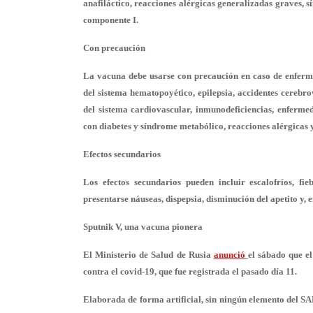
anafiláctico, reacciones alérgicas generalizadas graves, s
componente I.
Con precaución
La vacuna debe usarse con precaución en caso de enferme
del sistema hematopoyético, epilepsia, accidentes cerebr
del sistema cardiovascular, inmunodeficiencias, enferm
con diabetes y síndrome metabólico, reacciones alérgicas 
Efectos secundarios
Los efectos secundarios pueden incluir escalofríos, f
presentarse náuseas, dispepsia, disminución del apetito y, 
Sputnik V, una vacuna pionera
El Ministerio de Salud de Rusia
anunció
el sábado que e
contra el covid-19, que fue registrada el pasado día 11.
Elaborada de forma artificial,
sin ningún elemento del S