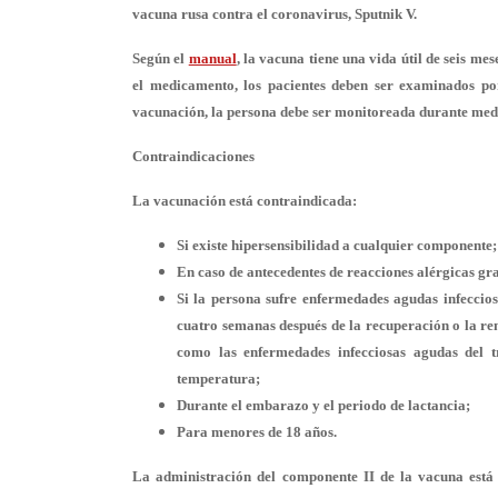
vacuna rusa contra el coronavirus, Sputnik V.
Según el
manual
, la vacuna tiene una vida útil de seis me
el medicamento, los pacientes deben ser examinados po
vacunación, la persona debe ser monitoreada durante med
Contraindicaciones
La vacunación está contraindicada:
Si existe
hipersensibilidad
a cualquier componente;
En caso de antecedentes de
reacciones alérgicas gr
Si la persona sufre
enfermedades agudas
infeccios
cuatro semanas después de la recuperación o la rem
como las enfermedades infecciosas agudas del tr
temperatura;
Durante el
embarazo y el periodo de lactancia
;
Para
menores de 18 años
.
La administración del componente II de la vacuna está 