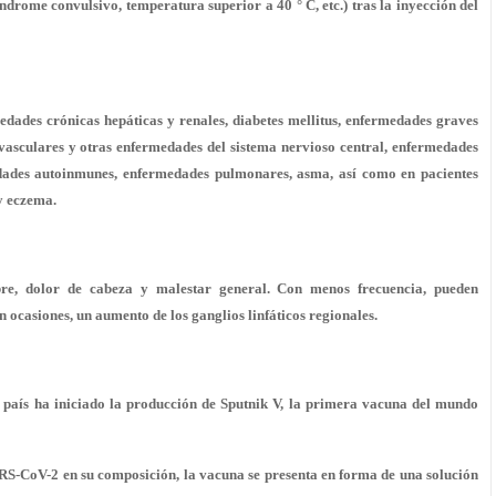
índrome convulsivo, temperatura superior a 40 ° C, etc.) tras la inyección del
dades crónicas hepáticas y renales, diabetes mellitus, enfermedades graves
ovasculares y otras enfermedades del sistema nervioso central, enfermedades
edades autoinmunes, enfermedades pulmonares, asma, así como en pacientes
y eczema.
iebre, dolor de cabeza y malestar general. Con menos frecuencia, pueden
en ocasiones, un aumento de los ganglios linfáticos regionales.
l país ha iniciado la producción de Sputnik V, la primera vacuna del mundo
ARS-CoV-2 en su composición
, la vacuna se presenta en forma de una solución