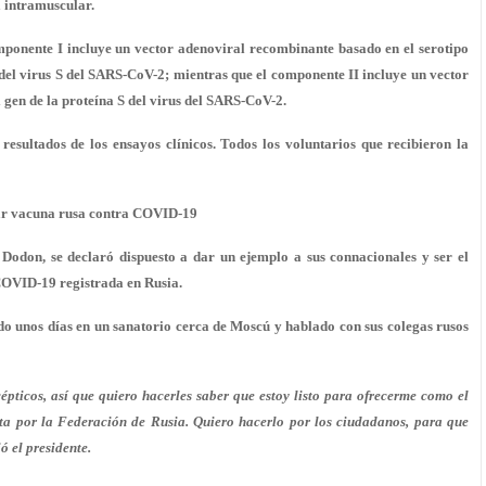
a intramuscular.
mponente I incluye un vector adenoviral recombinante basado en el serotipo
del virus S del SARS-CoV-2; mientras que el componente II incluye un vector
 gen de la proteína S del virus del SARS-CoV-2.
resultados de los ensayos clínicos. Todos los voluntarios que recibieron la
bar vacuna rusa contra COVID-19
odon, se declaró dispuesto a dar un ejemplo a sus connacionales y ser el
 COVID-19 registrada en Rusia.
o unos días en un sanatorio cerca de Moscú y hablado con sus colegas rusos
ticos, así que quiero hacerles saber que estoy listo para ofrecerme como el
a por la Federación de Rusia. Quiero hacerlo por los ciudadanos, para que
ó el presidente.