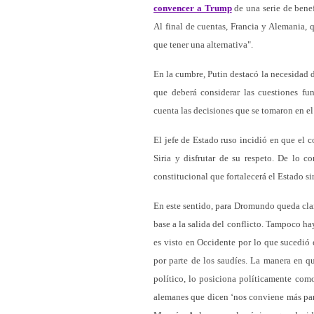
convencer a Trump
de una serie de benef
Al final de cuentas, Francia y Alemania, 
que tener una alternativa".
En la cumbre, Putin destacó la necesidad d
que deberá considerar las cuestiones fun
cuenta las decisiones que se tomaron en e
El jefe de Estado ruso incidió en que el 
Siria y disfrutar de su respeto. De lo c
constitucional que fortalecerá el Estado si
En este sentido, para Dromundo queda clar
base a la salida del conflicto. Tampoco h
es visto en Occidente por lo que sucedi
por parte de los saudíes. La manera en 
político, lo posiciona políticamente como
alemanes que dicen ‘nos conviene más part