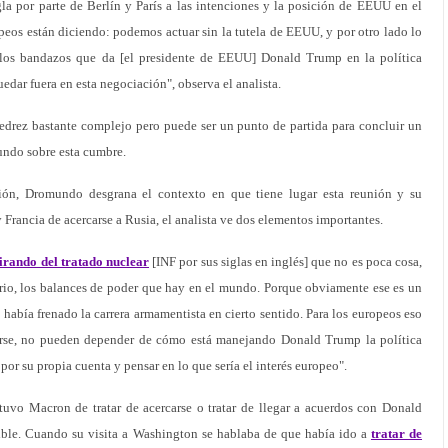
gla por parte de Berlín y París a las intenciones y la posición de EEUU en el
opeos están diciendo: podemos actuar sin la tutela de EEUU, y por otro lado lo
s los bandazos que da [el presidente de EEUU] Donald Trump en la política
edar fuera en esta negociación", observa el analista.
ajedrez bastante complejo pero puede ser un punto de partida para concluir un
mundo sobre esta cumbre.
ción, Dromundo desgrana el contexto en que tiene lugar esta reunión y su
 Francia de acercarse a Rusia, el analista ve dos elementos importantes.
tirando del tratado nuclear
[INF por sus siglas en inglés] que no es poca cosa,
ario, los balances de poder que hay en el mundo. Porque obviamente ese es un
 había frenado la carrera armamentista en cierto sentido. Para los europeos eso
rse, no pueden depender de cómo está manejando Donald Trump la política
por su propia cuenta y pensar en lo que sería el interés europeo".
tuvo Macron de tratar de acercarse o tratar de llegar a acuerdos con Donald
ible. Cuando su visita a Washington se hablaba de que había ido a
tratar de