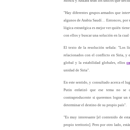
Moscú y Ankara sean los únicos que decid
"Hay diferentes grupos armados que interv
algunos de Arabia Saudí… Entonces, por s
lógica estratégica es mejor ver quién tiene
con ellos y buscar una solución en la cua
El texto de la resolución señala: "Los l
relacionados con el conflicto en Siria, y
global y la estabilidad globales, ellos
c
unidad de Siria".
En este sentido, y consultado acerca el lug
Putin enfatizó que ese tema no se d
contraproducente si queremos lograr un r
determinar el destino de su propio país".
"Es muy interesante [el contenido de esta
propio territorio]. Pero por otro lado, est