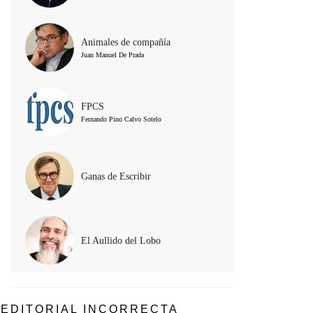
Animales de compañía
Juan Manuel De Prada
FPCS
Fernando Pino Calvo Sotelo
Ganas de Escribir
El Aullido del Lobo
EDITORIAL INCORRECTA