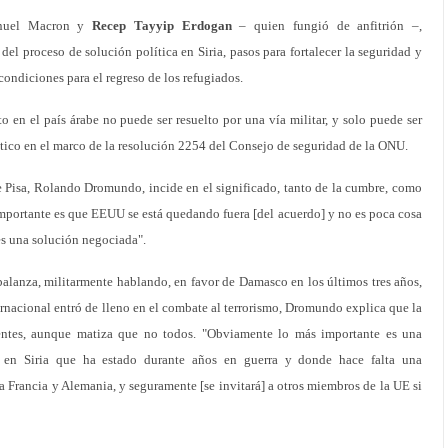
anuel Macron y
Recep Tayyip Erdogan
– quien fungió de anfitrión –,
el proceso de solución política en Siria, pasos para fortalecer la seguridad y
 condiciones para el regreso de los refugiados.
to en el país árabe no puede ser resuelto por una vía militar, y solo puede ser
tico en el marco de la resolución 2254 del Consejo de seguridad de la ONU.
e Pisa, Rolando Dromundo, incide en el significado, tanto de la cumbre, como
 importante es que EEUU se está quedando fuera [del acuerdo] y no es poca cosa
es una solución negociada".
alanza, militarmente hablando, en favor de Damasco en los últimos tres años,
rnacional entró de lleno en el combate al terrorismo, Dromundo explica que la
frentes, aunque matiza que no todos. "Obviamente lo más importante es una
r en Siria que ha estado durante años en guerra y donde hace falta una
a Francia y Alemania, y seguramente [se invitará] a otros miembros de la UE si