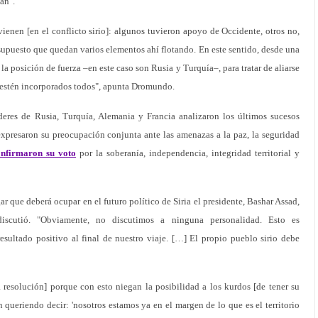
an".
ienen [en el conflicto sirio]: algunos tuvieron apoyo de Occidente, otros no,
upuesto que quedan varios elementos ahí flotando. En este sentido, desde una
 la posición de fuerza –en este caso son Rusia y Turquía–, para tratar de aliarse
l estén incorporados todos", apunta Dromundo.
íderes de Rusia, Turquía, Alemania y Francia analizaron los últimos sucesos
 expresaron su preocupación conjunta ante las amenazas a la paz, la seguridad
onfirmaron su voto
por la soberanía, independencia, integridad territorial y
ar que deberá ocupar en el futuro político de Siria el presidente, Bashar Assad,
iscutió. "Obviamente, no discutimos a ninguna personalidad. Esto es
esultado positivo al final de nuestro viaje. […] El propio pueblo sirio debe
 resolución] porque con esto niegan la posibilidad a los kurdos [de tener su
án queriendo decir: 'nosotros estamos ya en el margen de lo que es el territorio