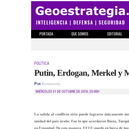
PORTADA
QUE SOMOS
EDITORIAL
POLÍTICA
Putin, Erdogan, Merkel y 
Por
Elespiadigital
MIÉRCOLES 31 DE OCTUBRE DE 2018
,
20:00H
La salida al conflicto sirio puede lograrse únicamente me
unidad del país árabe. Fue lo que acordaron Rusia, Turquí
en Estambul. De esta manera, EEUU quedó en fuera de jueg