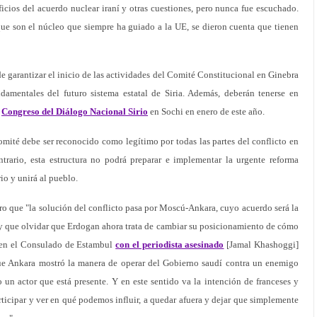
icios del acuerdo nuclear iraní y otras cuestiones, pero nunca fue escuchado.
que son el núcleo que siempre ha guiado a la UE, se dieron cuenta que tienen
e garantizar el inicio de las actividades del Comité Constitucional en Ginebra
damentales del futuro sistema estatal de Siria. Además, deberán tenerse en
l
Congreso del Diálogo Nacional Sirio
en Sochi en enero de este año.
comité debe ser reconocido como legítimo por todas las partes del conflicto en
ontrario, esta estructura no podrá preparar e implementar la urgente reforma
rio y unirá al pueblo.
o que "la solución del conflicto pasa por Moscú-Ankara, cuyo acuerdo será la
ay que olvidar que Erdogan ahora trata de cambiar su posicionamiento de cómo
ó en el Consulado de Estambul
con el periodista asesinado
[Jamal Khashoggi]
que Ankara mostró la manera de operar del Gobierno saudí contra un enemigo
 un actor que está presente. Y en este sentido va la intención de franceses y
icipar y ver en qué podemos influir, a quedar afuera y dejar que simplemente