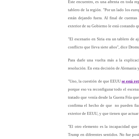
Este encuentro, es una afrenta en toda re
tablero de la región. "Por un lado los eur
están dejando fuera. Al final de cuenta
exterior de su Gobierno le está costando qu
"El escenario en Siria era un tablero de 
conflicto que lleva siete años", dice Dro
Para darle una vuelta más a la explica
resolución. En esta decisión de Alemania y
"Uno, la cuestión de que EEUU
se está re
porque eso va reconfigurar todo el escen
tratado que venía desde la Guerra Fría que
confirma el hecho de que no pueden fia
exterior de EEUU, y que tienen que actuar 
"El otro elemento es la incapacidad que 
Trump en diferentes sentidos. No fue pos