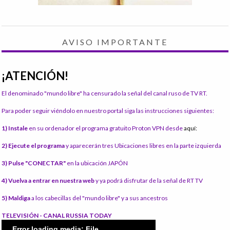
AVISO IMPORTANTE
¡ATENCIÓN!
El denominado "mundo libre" ha censurado la señal del canal ruso de TV RT.
Para poder seguir viéndolo en nuestro portal siga las instrucciones siguientes:
1) Instale
en su ordenador el programa gratuito Proton VPN desde
aquí:
2) Ejecute el programa
y aparecerán tres Ubicaciones libres en la parte izquierda
3) Pulse "CONECTAR"
en la ubicación JAPÓN
4) Vuelva a entrar en nuestra web
y ya podrá disfrutar de la señal de RT TV
5) Maldiga
a los cabecillas del "mundo libre" y a sus ancestros
TELEVISIÓN - CANAL RUSSIA TODAY