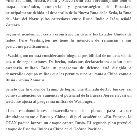
Mientras tanto, Moscú, Pekín y Nueva Delhi están «redibujando todo el
mapa económico, comercial y geoestratégico de Eurasia»,
principalmente debido al desarrollo de la Nueva Ruta de la Seda, la Ruta
del Mar del Norte y los corredores entre Rusia, India e Irán, señaló
Zamora. .
Según el académico, «esta reconstrucción deja a los Estados Unidos de
lado». Pero Washington no tiene la intención de renunciar a sus
posiciones pacíficamente.
«Washington no está considerando ninguna posibilidad de un acuerdo de
paz o de negociaciones. De hecho, todas sus declaraciones apelan a un
escenario militar. Todo su programa de defensa está dirigido a
desarrollar equipo militar que les permita superar tanto a China como a
Rusia», opinó Zamora. .
Señaló que la orden de Trump de lograr una Armada de 350 barcos, así
como su intención de aumentar el potencial de la Fuerza Aérea en casi un
tercio, se ajusta al programa militar de Washington.
«Los estadounidenses desarrollaron dos planes para atacar
simultáneamente a Rusia y China», dijo el académico. «En Europa, la
OTAN podría lanzar un ataque contra Rusia. El segundo plan prevé el
ataque de Estados Unidos a China en el Océano Pacífico».