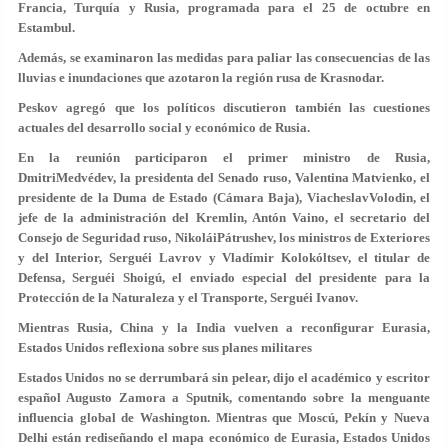
Francia, Turquía y Rusia, programada para el 25 de octubre en
Estambul.
Además, se examinaron las medidas para paliar las consecuencias de las
lluvias e inundaciones que azotaron la región rusa de Krasnodar.
Peskov agregó que los políticos discutieron también las cuestiones
actuales del desarrollo social y económico de Rusia.
En la reunión participaron el primer ministro de Rusia,
DmitriMedvédev, la presidenta del Senado ruso, Valentina Matvienko, el
presidente de la Duma de Estado (Cámara Baja), ViacheslavVolodin, el
jefe de la administración del Kremlin, Antón Vaino, el secretario del
Consejo de Seguridad ruso, NikoláiPátrushev, los ministros de Exteriores
y del Interior, Serguéi Lavrov y Vladímir Kolokóltsev, el titular de
Defensa, Serguéi Shoigú, el enviado especial del presidente para la
Protección de la Naturaleza y el Transporte, Serguéi Ivanov.
Mientras Rusia, China y la India vuelven a reconfigurar Eurasia,
Estados Unidos reflexiona sobre sus planes militares
Estados Unidos no se derrumbará sin pelear, dijo el académico y escritor
español Augusto Zamora a Sputnik, comentando sobre la menguante
influencia global de Washington. Mientras que Moscú, Pekín y Nueva
Delhi están rediseñando el mapa económico de Eurasia, Estados Unidos