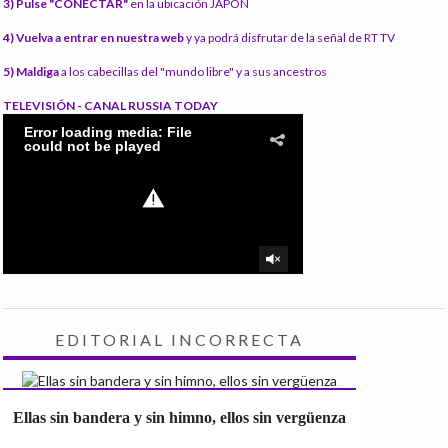
3) Pulse "CONECTAR"
en la ubicación JAPÓN
4) Vuelva a entrar en nuestra web
y ya podrá disfrutar de la señal de RT TV
5) Maldiga
a los cabecillas del "mundo libre" y a sus ancestros
TELEVISIÓN - CANAL RUSSIA TODAY
EDITORIAL INCORRECTA
Ellas sin bandera y sin himno, ellos sin vergüenza