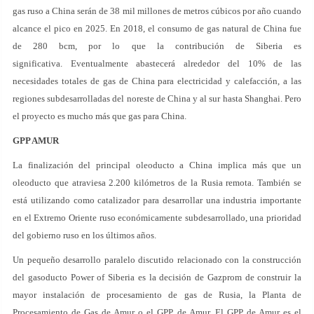
gas ruso a China serán de 38 mil millones de metros cúbicos por año cuando
alcance el pico en 2025. En 2018, el consumo de gas natural de China fue
de 280 bcm, por lo que la contribución de Siberia es
significativa. Eventualmente abastecerá alrededor del 10% de las
necesidades totales de gas de China para electricidad y calefacción, a las
regiones subdesarrolladas del noreste de China y al sur hasta Shanghai. Pero
el proyecto es mucho más que gas para China.
GPP AMUR
La finalización del principal oleoducto a China implica más que un
oleoducto que atraviesa 2.200 kilómetros de la Rusia remota. También se
está utilizando como catalizador para desarrollar una industria importante
en el Extremo Oriente ruso económicamente subdesarrollado, una prioridad
del gobierno ruso en los últimos años.
Un pequeño desarrollo paralelo discutido relacionado con la construcción
del gasoducto Power of Siberia es la decisión de Gazprom de construir la
mayor instalación de procesamiento de gas de Rusia, la Planta de
Procesamiento de Gas de Amur o el GPP de Amur. El GPP de Amur es el