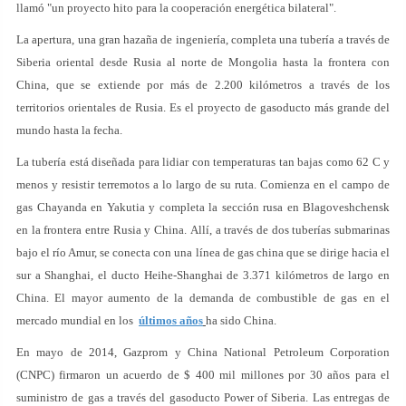
llamó "un proyecto hito para la cooperación energética bilateral".
La apertura, una gran hazaña de ingeniería, completa una tubería a través de
Siberia oriental desde Rusia al norte de Mongolia hasta la frontera con
China, que se extiende por más de 2.200 kilómetros a través de los
territorios orientales de Rusia. Es el proyecto de gasoducto más grande del
mundo hasta la fecha.
La tubería está diseñada para lidiar con temperaturas tan bajas como 62 C y
menos y resistir terremotos a lo largo de su ruta. Comienza en el campo de
gas Chayanda en Yakutia y completa la sección rusa en Blagoveshchensk
en la frontera entre Rusia y China. Allí, a través de dos tuberías submarinas
bajo el río Amur, se conecta con una línea de gas china que se dirige hacia el
sur a Shanghai, el ducto Heihe-Shanghai de 3.371 kilómetros de largo en
China. El mayor aumento de la demanda de combustible de gas en el
mercado mundial en los
últimos años
ha sido China.
En mayo de 2014, Gazprom y China National Petroleum Corporation
(CNPC) firmaron un acuerdo de $ 400 mil millones por 30 años para el
suministro de gas a través del gasoducto Power of Siberia. Las entregas de