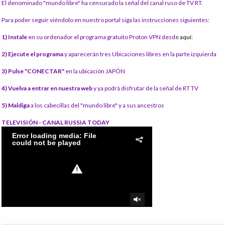
El denominado "mundo libre" ha censurado la señal del canal ruso de TV RT.
Para poder seguir viéndolo en nuestro portal siga las instrucciones siguientes:
1) Instale
en su ordenador el programa gratuito Proton VPN desde
aquí:
2) Ejecute el programa
y aparecerán tres Ubicaciones libres en la parte izquierda
3) Pulse "CONECTAR"
en la ubicación JAPÓN
4) Vuelva a entrar en nuestra web
y ya podrá disfrutar de la señal de RT TV
5) Maldiga
a los cabecillas del "mundo libre" y a sus ancestros
TELEVISIÓN - CANAL RUSSIA TODAY