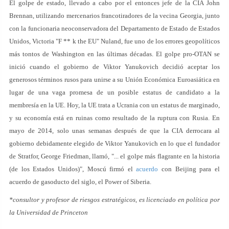
El golpe de estado, llevado a cabo por el entonces jefe de la CIA John
Brennan, utilizando mercenarios francotiradores de la vecina Georgia, junto
con la funcionaria neoconservadora del Departamento de Estado de Estados
Unidos, Victoria "F ** k the EU" Nuland, fue uno de los errores geopolíticos
más tontos de Washington en las últimas décadas. El golpe pro-OTAN se
inició cuando el gobierno de Viktor Yanukovich decidió aceptar los
generosos términos rusos para unirse a su Unión Económica Euroasiática en
lugar de una vaga promesa de un posible estatus de candidato a la
membresía en la UE. Hoy, la UE trata a Ucrania con un estatus de marginado,
y su economía está en ruinas como resultado de la ruptura con Rusia. En
mayo de 2014, solo unas semanas después de que la CIA derrocara al
gobierno debidamente elegido de Viktor Yanukovich en lo que el fundador
de Stratfor, George Friedman, llamó, "... el golpe más flagrante en la historia
(de los Estados Unidos)", Moscú firmó el
acuerdo
con Beijing para el
acuerdo de gasoducto del siglo, el Power of Siberia.
*consultor y profesor de riesgos estratégicos, es licenciado en política por
la Universidad de Princeton