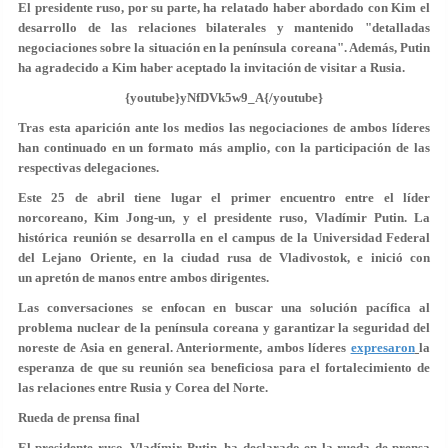
El presidente ruso, por su parte, ha relatado haber abordado con Kim el
desarrollo de las relaciones bilaterales y mantenido "
detalladas
negociaciones
sobre la situación en la península coreana". Además, Putin
ha agradecido a Kim haber aceptado la invitación de visitar a Rusia.
{youtube}yNfDVk5w9_A{/youtube}
Tras esta aparición ante los medios las negociaciones de ambos líderes
han continuado en un formato más amplio, con la participación de las
respectivas delegaciones.
Este 25 de abril tiene lugar el primer encuentro entre el líder
norcoreano, Kim Jong-un, y el presidente ruso, Vladímir Putin. La
histórica reunión se desarrolla en el campus de la Universidad Federal
del Lejano Oriente, en la ciudad rusa de Vladivostok, e inició con
un apretón de manos entre ambos dirigentes.
Las conversaciones se enfocan en buscar una solución pacífica al
problema nuclear de la península coreana y garantizar la seguridad del
noreste de Asia en general. Anteriormente, ambos líderes
expresaron
la
esperanza de que su reunión sea beneficiosa para el fortalecimiento de
las relaciones entre Rusia y Corea del Norte.
Rueda de prensa final
El presidente ruso, Vladímir Putin, ha declarado en la rueda de prensa