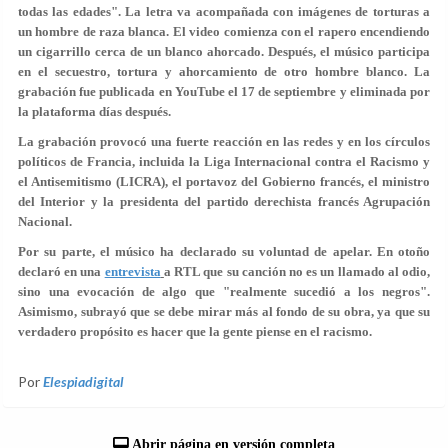
todas las edades". La letra va acompañada con imágenes de torturas a
un hombre de raza blanca. El video comienza con el rapero encendiendo
un cigarrillo cerca de un blanco ahorcado. Después, el músico participa
en el secuestro, tortura y ahorcamiento de otro hombre blanco. La
grabación fue publicada en YouTube el 17 de septiembre y eliminada por
la plataforma días después.
La grabación
provocó una fuerte reacción
en las redes y en los círculos
políticos de Francia, incluida la Liga Internacional contra el Racismo y
el Antisemitismo (LICRA), el portavoz del Gobierno francés, el ministro
del Interior y la presidenta del partido derechista francés Agrupación
Nacional.
Por su parte, el músico ha declarado su voluntad de apelar. En otoño
declaró en una
entrevista
a RTL que su canción
no es un llamado al odio
,
sino una
evocación de algo que "realmente sucedió a los negros"
.
Asimismo, subrayó que se debe mirar más al fondo de su obra, ya que su
verdadero propósito es hacer que la gente piense en el racismo.
Por
Elespiadigital
Abrir página en versión completa