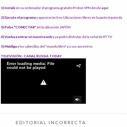
1) Instale
en su ordenador el programa gratuito Proton VPN desde
aquí:
2) Ejecute el programa
y aparecerán tres Ubicaciones libres en la parte izquierda
3) Pulse "CONECTAR"
en la ubicación JAPÓN
4) Vuelva a entrar en nuestra web
y ya podrá disfrutar de la señal de RT TV
5) Maldiga
a los cabecillas del "mundo libre" y a sus ancestros
TELEVISIÓN - CANAL RUSSIA TODAY
EDITORIAL INCORRECTA