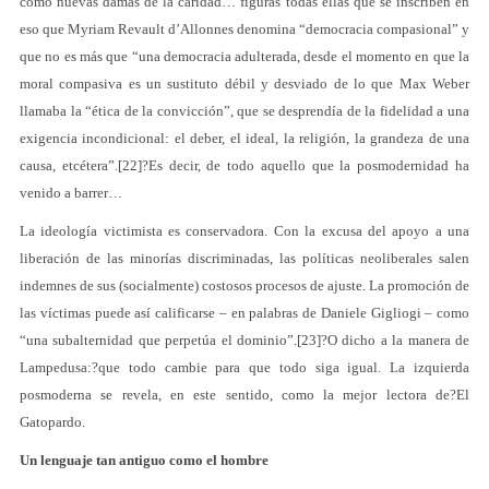
como nuevas damas de la caridad… figuras todas ellas que se inscriben en
eso que Myriam Revault d’Allonnes denomina “democracia compasional” y
que no es más que “una democracia adulterada, desde el momento en que la
moral compasiva es un sustituto débil y desviado de lo que Max Weber
llamaba la “ética de la convicción”, que se desprendía de la fidelidad a una
exigencia incondicional: el deber, el ideal, la religión, la grandeza de una
causa, etcétera”.[22]?Es decir, de todo aquello que la posmodernidad ha
venido a barrer…
La ideología victimista es conservadora. Con la excusa del apoyo a una
liberación de las minorías discriminadas, las políticas neoliberales salen
indemnes de sus (socialmente) costosos procesos de ajuste. La promoción de
las víctimas puede así calificarse – en palabras de Daniele Gigliogi – como
“una subalternidad que perpetúa el dominio”.[23]?O dicho a la manera de
Lampedusa:?que todo cambie para que todo siga igual. La izquierda
posmoderna se revela, en este sentido, como la mejor lectora de?El
Gatopardo.
Un lenguaje tan antiguo como el hombre