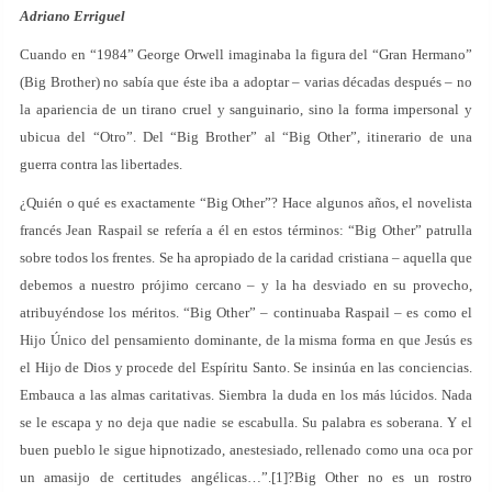
Adriano Erriguel
Cuando en “1984” George Orwell imaginaba la figura del “Gran Hermano”
(Big Brother) no sabía que éste iba a adoptar – varias décadas después – no
la apariencia de un tirano cruel y sanguinario, sino la forma impersonal y
ubicua del “Otro”. Del “Big Brother” al “Big Other”, itinerario de una
guerra contra las libertades.
¿Quién o qué es exactamente “Big Other”? Hace algunos años, el novelista
francés Jean Raspail se refería a él en estos términos: “Big Other” patrulla
sobre todos los frentes. Se ha apropiado de la caridad cristiana – aquella que
debemos a nuestro prójimo cercano – y la ha desviado en su provecho,
atribuyéndose los méritos. “Big Other” – continuaba Raspail – es como el
Hijo Único del pensamiento dominante, de la misma forma en que Jesús es
el Hijo de Dios y procede del Espíritu Santo. Se insinúa en las conciencias.
Embauca a las almas caritativas. Siembra la duda en los más lúcidos. Nada
se le escapa y no deja que nadie se escabulla. Su palabra es soberana. Y el
buen pueblo le sigue hipnotizado, anestesiado, rellenado como una oca por
un amasijo de certitudes angélicas…”.[1]?Big Other no es un rostro