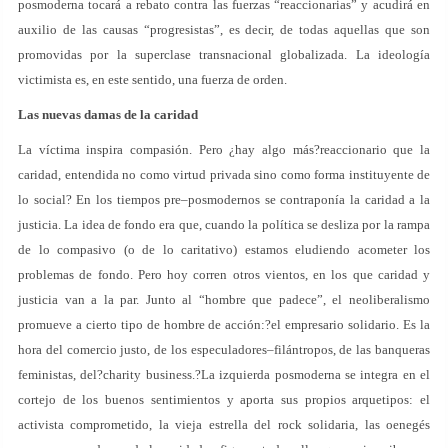
posmoderna tocará a rebato contra las fuerzas “reaccionarias” y acudirá en
auxilio de las causas “progresistas”, es decir, de todas aquellas que son
promovidas por la superclase transnacional globalizada. La ideología
victimista es, en este sentido, una fuerza de orden.
Las nuevas damas de la caridad
La víctima inspira compasión. Pero ¿hay algo más?reaccionario que la
caridad, entendida no como virtud privada sino como forma instituyente de
lo social? En los tiempos pre–posmodernos se contraponía la caridad a la
justicia. La idea de fondo era que, cuando la política se desliza por la rampa
de lo compasivo (o de lo caritativo) estamos eludiendo acometer los
problemas de fondo. Pero hoy corren otros vientos, en los que caridad y
justicia van a la par. Junto al “hombre que padece”, el neoliberalismo
promueve a cierto tipo de hombre de acción:?el empresario solidario. Es la
hora del comercio justo, de los especuladores–filántropos, de las banqueras
feministas, del?charity business.?La izquierda posmoderna se integra en el
cortejo de los buenos sentimientos y aporta sus propios arquetipos: el
activista comprometido, la vieja estrella del rock solidaria, las oenegés