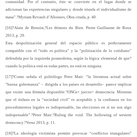
comunidad. Por el contrario, éste se convierte en el lugar donde se
adicionan las experiencias singulares y donde triunfa el individualismo de
masa”.?Myriam Revault d’Allonnes, Obra citada, p. 40.
[16]?Alain de Benoist,?Les démons du Bien. Pierre Guillaume de Roux
2013, p. 29.
Esta despolitización general del espacio público es perfectamente
compatible con el “todo es política” y la “politización de lo cotidiano”
defendida por la izquierda posmoderna, según la lógica elemental de que?
cuando la política está en todas partes, no está en ninguna.
[17]?Como señala el politólogo Peter Mair: “la literatura actual sobre
“buena gobernanza” – dirigida a los países en desarrollo– parece implicar
que existe una fórmula disponible:?ONGs+ jueces= democracia. Mientras
que el énfasis en la “sociedad civil” es aceptable y la confianza en los
procedimientos legales es indispensable, las elecciones en sí no son algo
indispensable”.?Peter Mair:?Ruling the void. The hollowing of western
democracy.?Verso 2013, p. 11.
[18]?La ideología victimista permite provocar “conflictos triangulares”