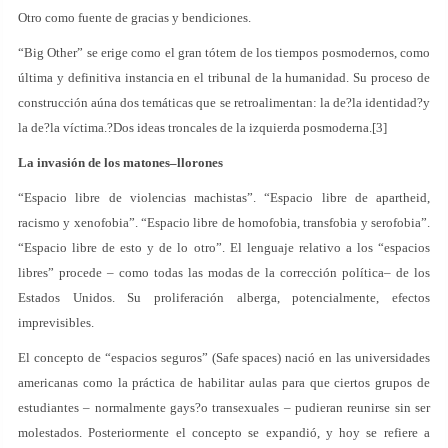
Otro como fuente de gracias y bendiciones.
“Big Other” se erige como el gran tótem de los tiempos posmodernos, como
última y definitiva instancia en el tribunal de la humanidad. Su proceso de
construcción aúna dos temáticas que se retroalimentan: la de?la identidad?y
la de?la víctima.?Dos ideas troncales de la izquierda posmoderna.[3]
La invasión de los matones–llorones
“Espacio libre de violencias machistas”. “Espacio libre de apartheid,
racismo y xenofobia”. “Espacio libre de homofobia, transfobia y serofobia”.
“Espacio libre de esto y de lo otro”. El lenguaje relativo a los “espacios
libres” procede – como todas las modas de la corrección política– de los
Estados Unidos. Su proliferación alberga, potencialmente, efectos
imprevisibles.
El concepto de “espacios seguros” (Safe spaces) nació en las universidades
americanas como la práctica de habilitar aulas para que ciertos grupos de
estudiantes – normalmente gays?o transexuales – pudieran reunirse sin ser
molestados. Posteriormente el concepto se expandió, y hoy se refiere a