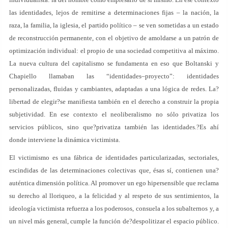
las identidades, lejos de remitirse a determinaciones fijas – la nación, la
raza, la familia, la iglesia, el partido político – se ven sometidas a un estado
de reconstrucción permanente, con el objetivo de amoldarse a un patrón de
optimización individual: el propio de una sociedad competitiva al máximo.
La nueva cultura del capitalismo se fundamenta en eso que Boltanski y
Chapiello llamaban las “identidades–proyecto”: identidades
personalizadas, fluidas y cambiantes, adaptadas a una lógica de redes. La?
libertad de elegir?se manifiesta también en el derecho a construir la propia
subjetividad. En ese contexto el neoliberalismo no sólo privatiza los
servicios públicos, sino que?privatiza también las identidades.?Es ahí
donde interviene la dinámica victimista.
El victimismo es una fábrica de identidades particularizadas, sectoriales,
escindidas de las determinaciones colectivas que, ésas sí, contienen una?
auténtica dimensión política. Al promover un ego hipersensible que reclama
su derecho al lloriqueo, a la felicidad y al respeto de sus sentimientos, la
ideología victimista refuerza a los poderosos, consuela a los subalternos y, a
un nivel más general, cumple la función de?despolitizar el espacio público.