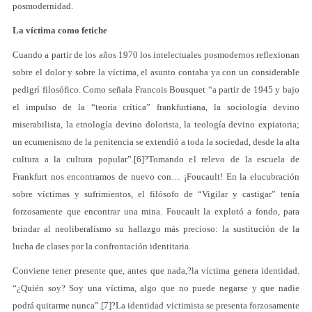
posmodernidad.
La víctima como fetiche
Cuando a partir de los años 1970 los intelectuales posmodernos reflexionan
sobre el dolor y sobre la víctima, el asunto contaba ya con un considerable
pedigrí filosófico. Como señala Francois Bousquet “a partir de 1945 y bajo
el impulso de la “teoría crítica” frankfurtiana, la sociología devino
miserabilista, la etnología devino dolorista, la teología devino expiatoria;
un ecumenismo de la penitencia se extendió a toda la sociedad, desde la alta
cultura a la cultura popular”.[6]?Tomando el relevo de la escuela de
Frankfurt nos encontramos de nuevo con… ¡Foucault! En la elucubración
sobre víctimas y sufrimientos, el filósofo de “Vigilar y castigar” tenía
forzosamente que encontrar una mina. Foucault la explotó a fondo, para
brindar al neoliberalismo su hallazgo más precioso: la sustitución de la
lucha de clases por la confrontación identitaria.
Conviene tener presente que, antes que nada,?la víctima genera identidad.
“¿Quién soy? Soy una víctima, algo que no puede negarse y que nadie
podrá quitarme nunca”.[7]?La identidad victimista se presenta forzosamente