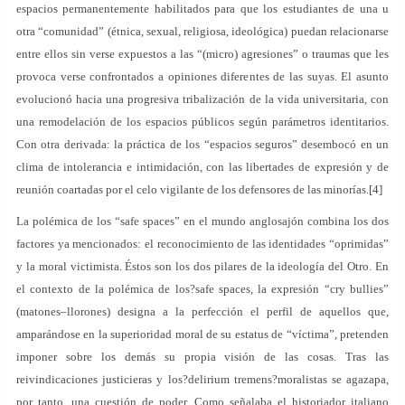
espacios permanentemente habilitados para que los estudiantes de una u
otra “comunidad” (étnica, sexual, religiosa, ideológica) puedan relacionarse
entre ellos sin verse expuestos a las “(micro) agresiones” o traumas que les
provoca verse confrontados a opiniones diferentes de las suyas. El asunto
evolucionó hacia una progresiva tribalización de la vida universitaria, con
una remodelación de los espacios públicos según parámetros identitarios.
Con otra derivada: la práctica de los “espacios seguros” desembocó en un
clima de intolerancia e intimidación, con las libertades de expresión y de
reunión coartadas por el celo vigilante de los defensores de las minorías.[4]
La polémica de los “safe spaces” en el mundo anglosajón combina los dos
factores ya mencionados: el reconocimiento de las identidades “oprimidas”
y la moral victimista. Éstos son los dos pilares de la ideología del Otro. En
el contexto de la polémica de los?safe spaces, la expresión “cry bullies”
(matones–llorones) designa a la perfección el perfil de aquellos que,
amparándose en la superioridad moral de su estatus de “víctima”, pretenden
imponer sobre los demás su propia visión de las cosas. Tras las
reivindicaciones justicieras y los?delirium tremens?moralistas se agazapa,
por tanto, una cuestión de poder. Como señalaba el historiador italiano