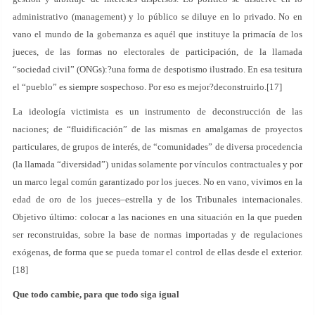
administrativo (management) y lo público se diluye en lo privado. No en
vano el mundo de la gobernanza es aquél que instituye la primacía de los
jueces, de las formas no electorales de participación, de la llamada
“sociedad civil” (ONGs):?una forma de despotismo ilustrado. En esa tesitura
el “pueblo” es siempre sospechoso. Por eso es mejor?deconstruirlo.[17]
La ideología victimista es un instrumento de deconstrucción de las
naciones; de “fluidificación” de las mismas en amalgamas de proyectos
particulares, de grupos de interés, de “comunidades” de diversa procedencia
(la llamada “diversidad”) unidas solamente por vínculos contractuales y por
un marco legal común garantizado por los jueces. No en vano, vivimos en la
edad de oro de los jueces–estrella y de los Tribunales internacionales.
Objetivo último: colocar a las naciones en una situación en la que pueden
ser reconstruidas, sobre la base de normas importadas y de regulaciones
exógenas, de forma que se pueda tomar el control de ellas desde el exterior.
[18]
Que todo cambie, para que todo siga igual