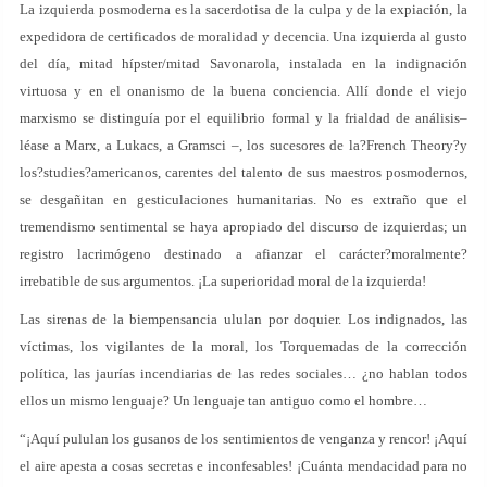
La izquierda posmoderna es la sacerdotisa de la culpa y de la expiación, la
expedidora de certificados de moralidad y decencia. Una izquierda al gusto
del día, mitad hípster/mitad Savonarola, instalada en la indignación
virtuosa y en el onanismo de la buena conciencia. Allí donde el viejo
marxismo se distinguía por el equilibrio formal y la frialdad de análisis–
léase a Marx, a Lukacs, a Gramsci –, los sucesores de la?French Theory?y
los?studies?americanos, carentes del talento de sus maestros posmodernos,
se desgañitan en gesticulaciones humanitarias. No es extraño que el
tremendismo sentimental se haya apropiado del discurso de izquierdas; un
registro lacrimógeno destinado a afianzar el carácter?moralmente?
irrebatible de sus argumentos. ¡La superioridad moral de la izquierda!
Las sirenas de la biempensancia ululan por doquier. Los indignados, las
víctimas, los vigilantes de la moral, los Torquemadas de la corrección
política, las jaurías incendiarias de las redes sociales… ¿no hablan todos
ellos un mismo lenguaje? Un lenguaje tan antiguo como el hombre…
“¡Aquí pululan los gusanos de los sentimientos de venganza y rencor! ¡Aquí
el aire apesta a cosas secretas e inconfesables! ¡Cuánta mendacidad para no