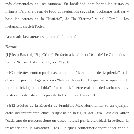
más elementales del ser humano. Su habilidad para borrar las pistas es
infinita. Pero si a pesar de todo conseguimos seguirlas, podremos rastrear –
bajo las caretas de la “Justicia”, de “la Víctima” y del “Otro” – las
metamorfosis del?Poder.
Arrancarle las caretas es un acto de liberación.
Notas:
[1]?Jean Raspail, “Big Other”. Prefacio a la edición 2011 de?Le Camp des
Saints.?Robert Laffon 2011, pp. 24 y 31.
[2]?Corrientes contemporáneas como los “lacanianos de izquierda” o la
obsesión por patologizar como “fobias” las actitudes que no se ajustan a la
moral oficial (“homofobia”, “xenofobia”, etcétera) son derivaciones muy
posteriores de estos enfoques de la Escuela de Frankfurt.
[3]?El teórico de la Escuela de Frankfurt Max Horkheimer es un ejemplo
claro del tratamiento cuasi–religioso de la figura del Otro. Para este autor
“cada uno de nosotros tiene un deseo natural por la eternidad, la belleza, la
trascendencia, la salvación, Dios – lo que Horkheimer denomina?el anhelo