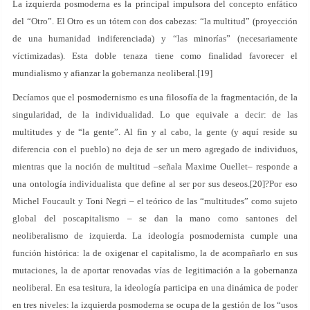
La izquierda posmoderna es la principal impulsora del concepto enfático
del “Otro”. El Otro es un tótem con dos cabezas: “la multitud” (proyección
de una humanidad indiferenciada) y “las minorías” (necesariamente
víctimizadas). Esta doble tenaza tiene como finalidad favorecer el
mundialismo y afianzar la gobernanza neoliberal.[19]
Decíamos que el posmodernismo es una filosofía de la fragmentación, de la
singularidad, de la individualidad. Lo que equivale a decir: de las
multitudes y de “la gente”. Al fin y al cabo, la gente (y aquí reside su
diferencia con el pueblo) no deja de ser un mero agregado de individuos,
mientras que la noción de multitud –señala Maxime Ouellet– responde a
una ontología individualista que define al ser por sus deseos.[20]?Por eso
Michel Foucault y Toni Negri – el teórico de las “multitudes” como sujeto
global del poscapitalismo – se dan la mano como santones del
neoliberalismo de izquierda. La ideología posmodernista cumple una
función histórica: la de oxigenar el capitalismo, la de acompañarlo en sus
mutaciones, la de aportar renovadas vías de legitimación a la gobernanza
neoliberal. En esa tesitura, la ideología participa en una dinámica de poder
en tres niveles: la izquierda posmoderna se ocupa de la gestión de los “usos