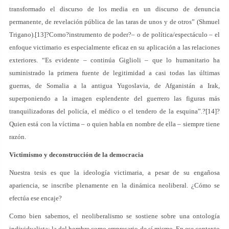
transformado el discurso de los media en un discurso de denuncia
permanente, de revelación pública de las taras de unos y de otros” (Shmuel
Trigano).[13]?Como?instrumento de poder?– o de política/espectáculo – el
enfoque victimario es especialmente eficaz en su aplicación a las relaciones
exteriores. “Es evidente – continúa Giglioli – que lo humanitario ha
suministrado la primera fuente de legitimidad a casi todas las últimas
guerras, de Somalia a la antigua Yugoslavia, de Afganistán a Irak,
superponiendo a la imagen esplendente del guerrero las figuras más
tranquilizadoras del policía, el médico o el tendero de la esquina”.?[14]?
Quien está con la víctima – o quien habla en nombre de ella – siempre tiene
razón.
Victimismo y deconstrucción de la democracia
Nuestra tesis es que la ideología victimaria, a pesar de su engañosa
apariencia, se inscribe plenamente en la dinámica neoliberal. ¿Cómo se
efectúa ese encaje?
Como bien sabemos, el neoliberalismo se sostiene sobre una ontología
individualista: la del hombre como empresario de sí mismo. En ese contexto