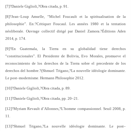
[7]?Daniele Giglioli,?Obra citada, p. 91.
[8]?Jean–Loup Amselle, “Michel Foucault et la spiritualisation de la
philosophie”. En:?Critiquer Foucaul. Les années 1980 et la tentation
néoliberale. Ouvrage collectif dirigé par Daniel Zamora.?Éditions Aden
2014, p. 174.
[9]?En Guatemala, la Tierra en su globalidad tiene derechos
“constitucionales”. El Presidente de Bolivia, Evo Morales, promueve el
reconocimiento de los derechos de la Tierra sobre el precedente de los
derechos del hombre.?(Shmuel Trigano,?La nouvelle idéologie dominante.
Le post–modernisme. Hermann Philosophie 2012.
[10]?Daniele Giglioli,?Obra citada, p. 89.
[11]?Daniele Giglioli,?Obra citada, pp. 20–21.
[12]?Myriam Revault d’Allonnes,?L’homme compassionnel. Seuil 2008, p.
11.
[13]?Shmuel Trigano,?La nouvelle idéologie dominante. Le post–