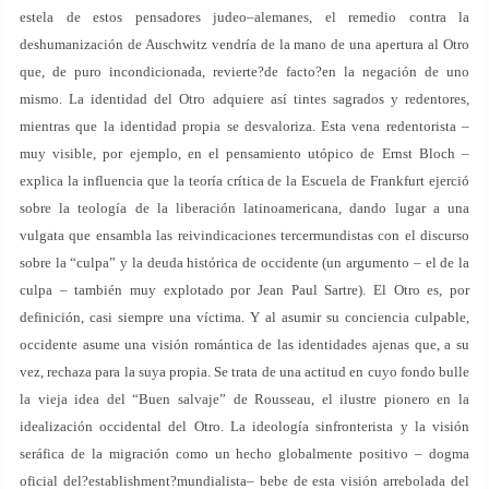
estela de estos pensadores judeo–alemanes, el remedio contra la
deshumanización de Auschwitz vendría de la mano de una apertura al Otro
que, de puro incondicionada, revierte?de facto?en la negación de uno
mismo. La identidad del Otro adquiere así tintes sagrados y redentores,
mientras que la identidad propia se desvaloriza. Esta vena redentorista –
muy visible, por ejemplo, en el pensamiento utópico de Ernst Bloch –
explica la influencia que la teoría crítica de la Escuela de Frankfurt ejerció
sobre la teología de la liberación latinoamericana, dando lugar a una
vulgata que ensambla las reivindicaciones tercermundistas con el discurso
sobre la “culpa” y la deuda histórica de occidente (un argumento – el de la
culpa – también muy explotado por Jean Paul Sartre). El Otro es, por
definición, casi siempre una víctima. Y al asumir su conciencia culpable,
occidente asume una visión romántica de las identidades ajenas que, a su
vez, rechaza para la suya propia. Se trata de una actitud en cuyo fondo bulle
la vieja idea del “Buen salvaje” de Rousseau, el ilustre pionero en la
idealización occidental del Otro. La ideología sinfronterista y la visión
seráfica de la migración como un hecho globalmente positivo – dogma
oficial del?establishment?mundialista– bebe de esta visión arrebolada del