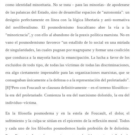
como identidad minoritaria. No se trata – para las minorías– de apoderarse
de las palancas del Estado, sino de desarrollar espacios de “autonomía”: un
designio perfectamente en línea con la lógica libertaria y anti–normativa
del neoliberalismo. El posmodernismo foucaltiano abre la vía a la
“minoricracia”, y con ello al abandono de la praxis política marxista. No en
vano el posmodernismo favorece “un estallido de lo social en una miríada
de singularidades, las cuales pugnan por reagruparse y formar una coalición
que conduzca a la mayoría hacia la emancipación. La lucha a favor de los
excluidos de todo tipo, de todas las víctimas de todas las discriminaciones,
era algo ciertamente impensable para las organizaciones marxistas, que se
consagraban únicamente a la defensa o a la representación del proletariado”.
[8]?Pero con Foucault se clausura definitivamente – en el terreno filosófico–
la era del proletariado. Comienza la era del narcisismo dolorido, la era del
individuo–víctima.
En la filosofía posmoderna y en la estela de Foucault, el dolor, el
sufrimiento y la culpa se sitúan en el epicentro de la reflexión moral. Todos
y cada uno de los filósofos posmodernos harán profesión de fe dolorista.