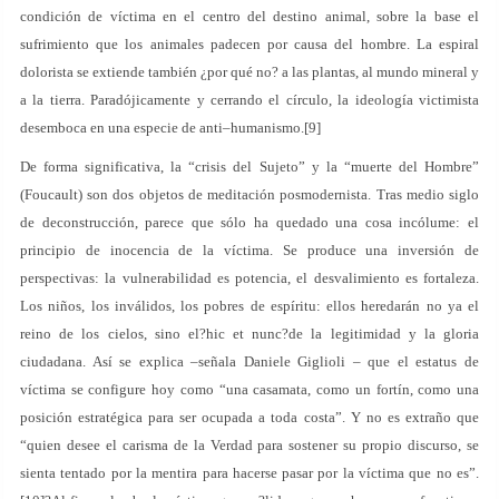
condición de víctima en el centro del destino animal, sobre la base el
sufrimiento que los animales padecen por causa del hombre. La espiral
dolorista se extiende también ¿por qué no? a las plantas, al mundo mineral y
a la tierra. Paradójicamente y cerrando el círculo, la ideología victimista
desemboca en una especie de anti–humanismo.[9]
De forma significativa, la “crisis del Sujeto” y la “muerte del Hombre”
(Foucault) son dos objetos de meditación posmodernista. Tras medio siglo
de deconstrucción, parece que sólo ha quedado una cosa incólume: el
principio de inocencia de la víctima. Se produce una inversión de
perspectivas: la vulnerabilidad es potencia, el desvalimiento es fortaleza.
Los niños, los inválidos, los pobres de espíritu: ellos heredarán no ya el
reino de los cielos, sino el?hic et nunc?de la legitimidad y la gloria
ciudadana. Así se explica –señala Daniele Giglioli – que el estatus de
víctima se configure hoy como “una casamata, como un fortín, como una
posición estratégica para ser ocupada a toda costa”. Y no es extraño que
“quien desee el carisma de la Verdad para sostener su propio discurso, se
sienta tentado por la mentira para hacerse pasar por la víctima que no es”.