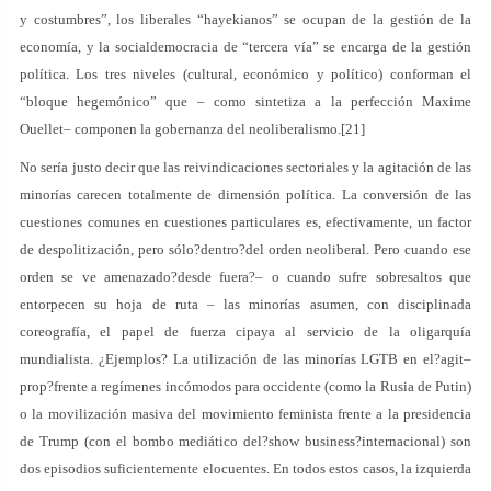
y costumbres”, los liberales “hayekianos” se ocupan de la gestión de la
economía, y la socialdemocracia de “tercera vía” se encarga de la gestión
política. Los tres niveles (cultural, económico y político) conforman el
“bloque hegemónico” que – como sintetiza a la perfección Maxime
Ouellet– componen la gobernanza del neoliberalismo.[21]
No sería justo decir que las reivindicaciones sectoriales y la agitación de las
minorías carecen totalmente de dimensión política. La conversión de las
cuestiones comunes en cuestiones particulares es, efectivamente, un factor
de despolitización, pero sólo?dentro?del orden neoliberal. Pero cuando ese
orden se ve amenazado?desde fuera?– o cuando sufre sobresaltos que
entorpecen su hoja de ruta – las minorías asumen, con disciplinada
coreografía, el papel de fuerza cipaya al servicio de la oligarquía
mundialista. ¿Ejemplos? La utilización de las minorías LGTB en el?agit–
prop?frente a regímenes incómodos para occidente (como la Rusia de Putin)
o la movilización masiva del movimiento feminista frente a la presidencia
de Trump (con el bombo mediático del?show business?internacional) son
dos episodios suficientemente elocuentes. En todos estos casos, la izquierda