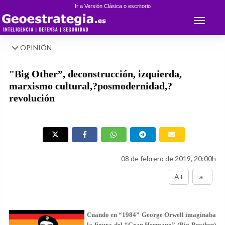
Ir a Versión Clásica o escritorio
Toggle 
OPINIÓN
"Big Other”, deconstrucción, izquierda,
marxismo cultural,?posmodernidad,?
revolución
08 de febrero de 2019, 20:00h
A+
a-
Cuando en “1984” George Orwell imaginaba
la figura del “Gran Hermano” (Big Brother)