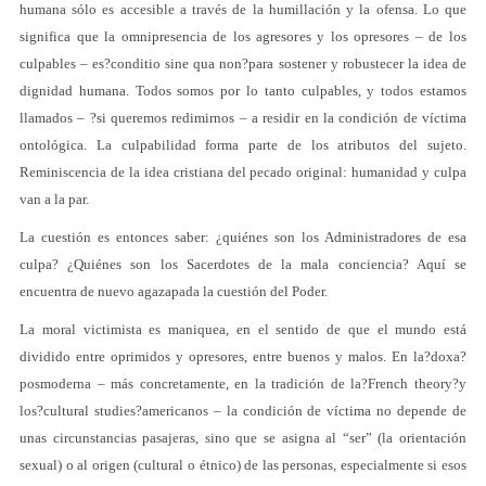
humana sólo es accesible a través de la humillación y la ofensa. Lo que
significa que la omnipresencia de los agresores y los opresores – de los
culpables – es?conditio sine qua non?para sostener y robustecer la idea de
dignidad humana. Todos somos por lo tanto culpables, y todos estamos
llamados – ?si queremos redimirnos – a residir en la condición de víctima
ontológica. La culpabilidad forma parte de los atributos del sujeto.
Reminiscencia de la idea cristiana del pecado original: humanidad y culpa
van a la par.
La cuestión es entonces saber: ¿quiénes son los Administradores de esa
culpa? ¿Quiénes son los Sacerdotes de la mala conciencia? Aquí se
encuentra de nuevo agazapada la cuestión del Poder.
La moral victimista es maniquea, en el sentido de que el mundo está
dividido entre oprimidos y opresores, entre buenos y malos. En la?doxa?
posmoderna – más concretamente, en la tradición de la?French theory?y
los?cultural studies?americanos – la condición de víctima no depende de
unas circunstancias pasajeras, sino que se asigna al “ser” (la orientación
sexual) o al origen (cultural o étnico) de las personas, especialmente si esos