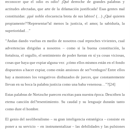
reconocer que el odio es odio! ¡Qué derroche de grandes palabras y
actitudes afectadas, que arte de la difamación justificada! Esas gentes mal
constituidas: ¡qué noble elocuencia brota de sus labios! (…) ¿Qué quieren
propiamente??Representar?al menos la justicia, el amor, la sabiduría, la
superioridad…”
“Andan dando vueltas en medio de nosotros cual reproches vivientes, cual
advertencias dirigidas a nosotros – como si la buena constitución, la
fortaleza, el orgullo, el sentimiento de poder fueran en sí ya cosas viciosas,
cosas que haya que expiar alguna vez: ¡cómo ellos mismos están en el fondo
dispuestos a hacer expiar, como están ansiosos de ser?verdugos! Entre ellos
hay a montones los vengativos disfrazados de jueces, que constantemente
llevan en su boca la palabra justicia como una baba venenosa…”?[24]
Estas palabras de Nietzsche parecen escritas para nuestra época. Describen la
eterna canción del?resentimiento. Su caudal y su lenguaje durarán tanto
como dure el hombre.
El genio del neoliberalismo – su gran inteligencia estratégica – consiste en
poner a su servicio – en instrumentalizar – las debilidades y las pulsiones