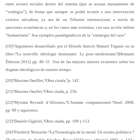
entre actores sociales dentro del sistema (que se acusan mutuamente de
“verdugos”), de forma que siempre se podrá recurrir a una intervención
exterior salvadora, ya sea de un Tribunal internacional, a través de
sanciones económicas o, en los casos más extremos, con una acción militar
“humanitaria”. Son ejemplos paradigmáticos de la “estrategia del caos”.
[19]?Argumento desarrollado por el filósofo francés Shmuel Trigano en su
libro:?La nouvelle idéologie dominante. Le post–modernisme?(Hermann
Éditeurs 2012) pp. 48–51. Una de las mejores síntesis existentes sobre los
dogmas ideológicos de nuestro tiempo.
[20]?Maxime Ouelllet,?Obra citada,?p. 142.
[21]?Maxime Ouellet,?Obra citada, p. 256.
[22]?Myriam Revault d’Allonnes,?L’homme compassionnel.?Seuil 2008,
pp. 99 y siguientes.
[23]?Daniele Giglioli,?Obra citada, pp. 109 y 113.
[24]?Friedrich Nietzsche.?La?Genealogía de la moral. Un escrito polémico.?
(Traducción de Andrés Sánchez Pascual)?Alianza editorial 1983, p. 142–