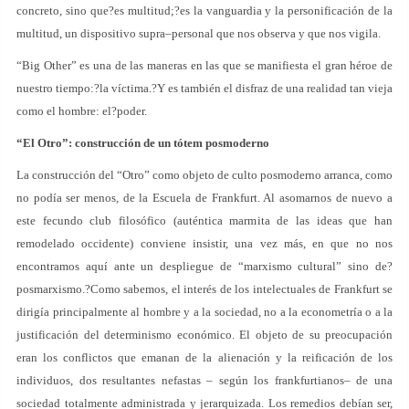
concreto, sino que?es multitud;?es la vanguardia y la personificación de la
multitud, un dispositivo supra–personal que nos observa y que nos vigila.
“Big Other” es una de las maneras en las que se manifiesta el gran héroe de
nuestro tiempo:?la víctima.?Y es también el disfraz de una realidad tan vieja
como el hombre: el?poder.
“El Otro”: construcción de un tótem posmoderno
La construcción del “Otro” como objeto de culto posmoderno arranca, como
no podía ser menos, de la Escuela de Frankfurt. Al asomarnos de nuevo a
este fecundo club filosófico (auténtica marmita de las ideas que han
remodelado occidente) conviene insistir, una vez más, en que no nos
encontramos aquí ante un despliegue de “marxismo cultural” sino de?
posmarxismo.?Como sabemos, el interés de los intelectuales de Frankfurt se
dirigía principalmente al hombre y a la sociedad, no a la econometría o a la
justificación del determinismo económico. El objeto de su preocupación
eran los conflictos que emanan de la alienación y la reificación de los
individuos, dos resultantes nefastas – según los frankfurtianos– de una
sociedad totalmente administrada y jerarquizada. Los remedios debían ser,