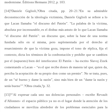
modernisme. Éditions Hermann 2012, p. 103.
[14]?Daniele Giglioli,?Obra citada, pp. 20–21.?En su admirable
deconstrucción de la ideología victimista, Daniele Giglioli se refiere a lo
que Lacan llamaba “el discurso del Patrón”. “La palabra de la víctima,
absoluta por incensurable, es el disfraz más astuto de lo que Lacan llamaba
“el discurso del Patrón”: un discurso que, sobre la base de una norma
fundada sólo en sí misma, pero suplementada por el derecho al
resarcimiento de que la víctima goza, impone el tono de réplica, fija el
contexto, dicta los términos de la confrontación y prohíbe que se cambien
por el (supuesto) bien del interlocutor. El Patrón – ha escrito Slavoj Zizek
comentando a Lacan – “es el que recibe dones de manera tal que, quien da,
perciba la aceptación de su propio don como un premio”. No se trata, pues,
de un “sé bueno y dame la razón”, sino más bien de un “dame la razón y
serás bueno””.?Obra citada,?p. 32.
[15]?“Al expresar cada uno sus dolencias personales – escribe Revault
d’Allonnes– el espacio público ya no es el lugar donde la atención de los
ciudadanos se moviliza alrededor de los problemas esenciales para la