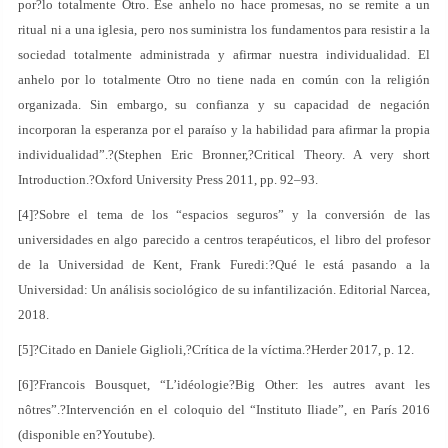
por?lo totalmente Otro. Ese anhelo no hace promesas, no se remite a un
ritual ni a una iglesia, pero nos suministra los fundamentos para resistir a la
sociedad totalmente administrada y afirmar nuestra individualidad. El
anhelo por lo totalmente Otro no tiene nada en común con la religión
organizada. Sin embargo, su confianza y su capacidad de negación
incorporan la esperanza por el paraíso y la habilidad para afirmar la propia
individualidad”.?(Stephen Eric Bronner,?Critical Theory. A very short
Introduction.?Oxford University Press 2011, pp. 92–93.
[4]?Sobre el tema de los “espacios seguros” y la conversión de las
universidades en algo parecido a centros terapéuticos, el libro del profesor
de la Universidad de Kent, Frank Furedi:?Qué le está pasando a la
Universidad: Un análisis sociológico de su infantilización. Editorial Narcea,
2018.
[5]?Citado en Daniele Giglioli,?Crítica de la víctima.?Herder 2017, p. 12.
[6]?Francois Bousquet, “L’idéologie?Big Other: les autres avant les
nôtres”.?Intervención en el coloquio del “Instituto Iliade”, en París 2016
(disponible en?Youtube).