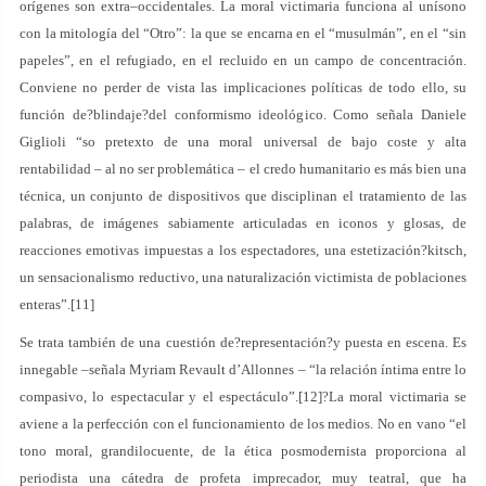
orígenes son extra–occidentales. La moral victimaria funciona al unísono
con la mitología del “Otro”: la que se encarna en el “musulmán”, en el “sin
papeles”, en el refugiado, en el recluido en un campo de concentración.
Conviene no perder de vista las implicaciones políticas de todo ello, su
función de?blindaje?del conformismo ideológico. Como señala Daniele
Giglioli “so pretexto de una moral universal de bajo coste y alta
rentabilidad – al no ser problemática – el credo humanitario es más bien una
técnica, un conjunto de dispositivos que disciplinan el tratamiento de las
palabras, de imágenes sabiamente articuladas en iconos y glosas, de
reacciones emotivas impuestas a los espectadores, una estetización?kitsch,
un sensacionalismo reductivo, una naturalización victimista de poblaciones
enteras”.[11]
Se trata también de una cuestión de?representación?y puesta en escena. Es
innegable –señala Myriam Revault d’Allonnes – “la relación íntima entre lo
compasivo, lo espectacular y el espectáculo”.[12]?La moral victimaria se
aviene a la perfección con el funcionamiento de los medios. No en vano “el
tono moral, grandilocuente, de la ética posmodernista proporciona al
periodista una cátedra de profeta imprecador, muy teatral, que ha