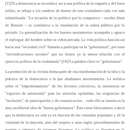
[15]?La democracia se reconduce así a una política de la empatía y del buen
rollito, se rebaja a los cambios de humor de una ciudadanía cada vez más
infantilizada. “La invasión de lo político por lo compasivo – escribe Alain
de Benoist – es correlativa a la inundación de la esfera pública por lo
privado. La generalización de los buenos sentimientos acompaña y agrava
el repliegue del hombre sobre su esfera privada. La vida política bascula así
hacia una “sociedad civil” llamada a participar en la “gobernanza”, por unas
“reivindicaciones sociales” que no tienen ya la menor relación con el
ejercicio político de la ciudadanía”.[16]?La palabra clave es “gobernanza”.
La promoción de la víctima forma parte de esa transformación de la idea y la
práctica de la democracia a la que aludíamos anteriormente. La retórica
sobre el “empoderamiento” de los diversos colectivos, la insistencia en
“espacios de autonomía” para las minorías oprimidas, las exigencias de
“inclusión”, de participación y de comunicación… todo ello se inserta en la
muy neoliberal idea de “buena gobernanza”. Ésta viene básicamente a decir
que la democracia no está ya en función de las consultas populares y de la
voluntad de la mayoría, sino del respeto a unas reglas procedimentales de
gestión y arbitraje de intereses dispersos. Lo político se disuelve en lo