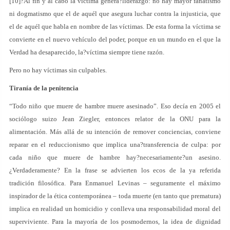
[10]?Al fin y al cabo la víctima genera?liderazgo: no hay mayor fanatismo
ni dogmatismo que el de aquél que asegura luchar contra la injusticia, que
el de aquél que habla en nombre de las víctimas. De esta forma la víctima se
convierte en el nuevo vehículo del poder, porque en un mundo en el que la
Verdad ha desaparecido, la?víctima siempre tiene razón.
Pero no hay víctimas sin culpables.
Tiranía de la penitencia
“Todo niño que muere de hambre muere asesinado”. Eso decía en 2005 el
sociólogo suizo Jean Ziegler, entonces relator de la ONU para la
alimentación. Más allá de su intención de remover conciencias, conviene
reparar en el reduccionismo que implica una?transferencia de culpa: por
cada niño que muere de hambre hay?necesariamente?un asesino.
¿Verdaderamente? En la frase se advierten los ecos de la ya referida
tradición filosófica. Para Enmanuel Levinas – seguramente el máximo
inspirador de la ética contemporánea – toda muerte (en tanto que prematura)
implica en realidad un homicidio y conlleva una responsabilidad moral del
superviviente. Para la mayoría de los posmodernos, la idea de dignidad