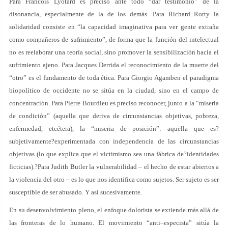
Para Francois Lyotard es preciso ante todo “dar testimonio” de la
disonancia, especialmente de la de los demás. Para Richard Rorty la
solidaridad consiste en “la capacidad imaginativa para ver gente extraña
como compañeros de sufrimiento”, de forma que la función del intelectual
no es reelaborar una teoría social, sino promover la sensibilización hacia el
sufrimiento ajeno. Para Jacques Derrida el reconocimiento de la muerte del
“otro” es el fundamento de toda ética. Para Giorgio Agamben el paradigma
biopolítico de occidente no se sitúa en la ciudad, sino en el campo de
concentración. Para Pierre Bourdieu es preciso reconocer, junto a la “miseria
de condición” (aquella que deriva de circunstancias objetivas, pobreza,
enfermedad, etcétera), la “miseria de posición”: aquella que es?
subjetivamente?experimentada con independencia de las circunstancias
objetivas (lo que explica que el victimismo sea una fábrica de?identidades
ficticias).?Para Judith Butler la vulnerabilidad – el hecho de estar abiertos a
la violencia del otro – es lo que nos identifica como sujetos. Ser sujeto es ser
susceptible de ser abusado. Y así sucesivamente.
En su desenvolvimiento pleno, el enfoque dolorista se extiende más allá de
las fronteras de lo humano. El movimiento “anti–especista” sitúa la