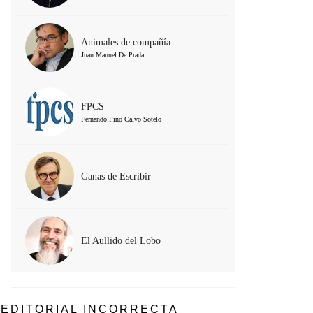
Animales de compañía
Juan Manuel De Prada
FPCS
Fernando Pino Calvo Sotelo
Ganas de Escribir
El Aullido del Lobo
EDITORIAL INCORRECTA