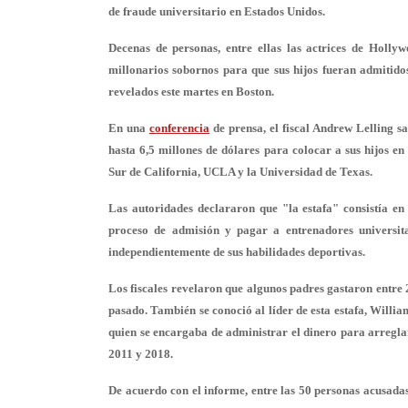
de fraude universitario en Estados Unidos.
Decenas de personas, entre ellas las actrices de Holl
millonarios sobornos
para que sus hijos fueran admitidos
revelados este martes en Boston.
En una
conferencia
de prensa, el fiscal Andrew Lelling s
hasta 6,5 millones de dólares para colocar a sus hijos e
Sur de California, UCLA y la Universidad de Texas
.
Las autoridades declararon que "la estafa" consistía e
proceso de admisión y pagar a entrenadores universitar
independientemente de sus habilidades deportivas.
Los fiscales revelaron que algunos padres gastaron
entre 
pasado. También se conoció al líder de esta estafa, Willi
quien se encargaba de administrar el dinero para arreglar
2011 y 2018.
De acuerdo con el informe, entre las
50 personas acusada