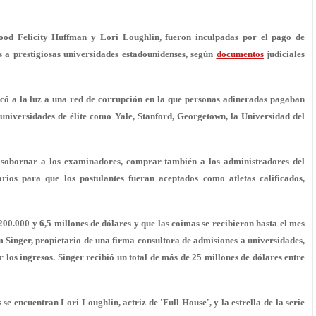
ywood Felicity Huffman y Lori Loughlin, fueron inculpadas por
el pago de
 a prestigiosas universidades estadounidenses, según
documentos
judiciales
acó a la luz a una red de corrupción en la que personas adineradas pagaban
n universidades de élite como
Yale, Stanford, Georgetown, la Universidad del
n
sobornar a los examinadores
, comprar también a los administradores del
ios para que los postulantes fueran aceptados como atletas calificados,
200.000 y 6,5 millones de dólares
y que las coimas se recibieron hasta el mes
am Singer, propietario de una firma consultora de admisiones a universidades,
 los ingresos. Singer recibió un total de más de 25 millones de dólares entre
s
se encuentran Lori Loughlin, actriz de 'Full House', y la estrella de la serie