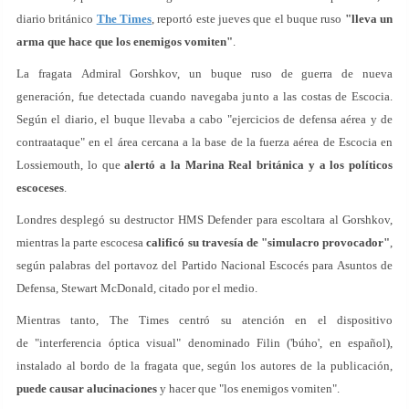
diario británico
The Times
, reportó este jueves que el buque ruso
"lleva un
arma que hace que los enemigos vomiten"
.
La fragata Admiral Gorshkov, un buque ruso de guerra de nueva
generación, fue detectada cuando navegaba junto a las costas de Escocia.
Según el diario, el buque llevaba a cabo "ejercicios de defensa aérea y de
contraataque" en el área cercana a la base de la fuerza aérea de Escocia en
Lossiemouth, lo que
alertó a la Marina Real británica y a los políticos
escoceses
.
Londres desplegó su destructor HMS Defender para escoltara al Gorshkov,
mientras la parte escocesa
calificó su travesía de "simulacro provocador"
,
según palabras del portavoz del Partido Nacional Escocés para Asuntos de
Defensa, Stewart McDonald, citado por el medio.
Mientras tanto, The Times centró su atención en el dispositivo
de "interferencia óptica visual" denominado Filin ('búho', en español),
instalado al bordo de la fragata que, según los autores de la publicación,
puede causar alucinaciones
y hacer que "los enemigos vomiten".