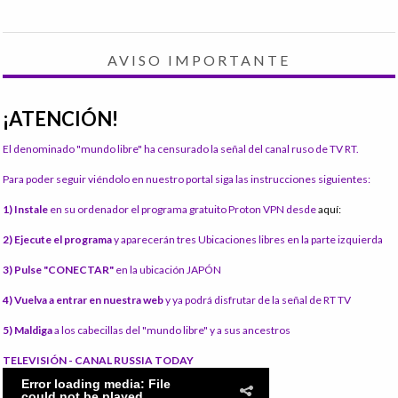
AVISO IMPORTANTE
¡ATENCIÓN!
El denominado "mundo libre" ha censurado la señal del canal ruso de TV RT.
Para poder seguir viéndolo en nuestro portal siga las instrucciones siguientes:
1) Instale
en su ordenador el programa gratuito Proton VPN desde
aquí:
2) Ejecute el programa
y aparecerán tres Ubicaciones libres en la parte izquierda
3) Pulse "CONECTAR"
en la ubicación JAPÓN
4) Vuelva a entrar en nuestra web
y ya podrá disfrutar de la señal de RT TV
5) Maldiga
a los cabecillas del "mundo libre" y a sus ancestros
TELEVISIÓN - CANAL RUSSIA TODAY