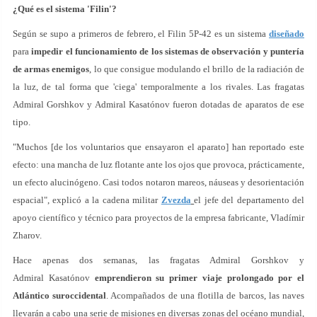
¿Qué es el sistema 'Filin'?
Según se supo a primeros de febrero, el Filin 5P-42 es un sistema
diseñado
para
impedir el funcionamiento de los sistemas de observación y puntería
de armas enemigos
, lo que consigue modulando el brillo de la radiación de
la luz, de tal forma que 'ciega' temporalmente a los rivales. Las fragatas
Admiral Gorshkov y Admiral Kasatónov fueron dotadas de aparatos de ese
tipo.
"Muchos [de los voluntarios que ensayaron el aparato] han reportado este
efecto: una mancha de luz flotante ante los ojos que provoca, prácticamente,
un efecto alucinógeno. Casi todos notaron mareos, náuseas y desorientación
espacial", explicó a la cadena militar
Zvezda
el jefe del departamento del
apoyo científico y técnico para proyectos de la empresa fabricante, Vladímir
Zharov.
Hace apenas dos semanas, las fragatas Admiral Gorshkov y
Admiral Kasatónov
emprendieron su primer viaje prolongado por el
Atlántico suroccidental
. Acompañados de una flotilla de barcos, las naves
llevarán a cabo una serie de misiones en diversas zonas del océano mundial,