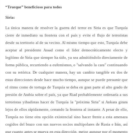
“Trueque” beneficioso para todos
Siria:
La única manera de resolver la guerra del terror en Siria es que Turquía
cierre de inmediato su frontera con el país y evite el flujo de terroristas
desde su territorio al de su vecino. Al mismo tiempo que esto, Turquía debe
aceptar al presidente Assad como el líder democráticamente electo y
legítimo de Siria que siempre ha sido, ya sea admitiéndolo directamente de
forma pública, recurriendo a eufemismos, o "salvando la cara" continuando
con su retórica. De cualquier manera, hay un cambio tangible en dos de
estas direcciones desde hace mucho tiempo, aunque se puede presumir que
el ritmo como de tortuga de Turquía se deba en gran parte al alto grado de
presión de Arabia sobre el país, ya que Riad probablemente ordenaría a sus
terroristas yihadistas hacer de Turquía la "próxima Siria" si Ankara girara
lejos de ellos rápidamente, cerrando la frontera al instante. A pesar de ello,
Turquía no tiene otra opción existencial sino hacer frente a esta amenaza
cogidos del brazo con sus nuevos socios multipolares de Rusia e Irán, así
que cuanto antes se mueva en esta dirección, mejor, aunque por el momento