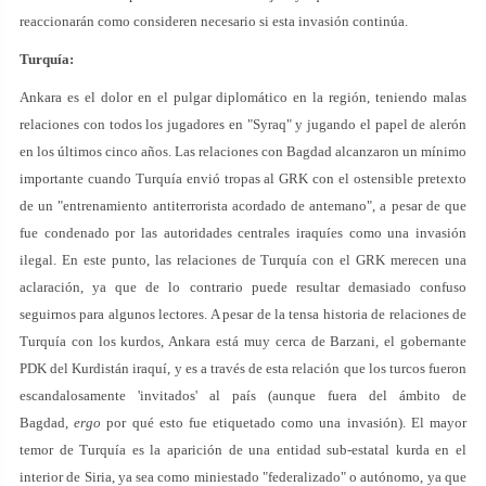
reaccionarán como consideren necesario si esta invasión continúa.
Turquía:
Ankara es el dolor en el pulgar diplomático en la región, teniendo malas
relaciones con todos los jugadores en "Syraq" y jugando el papel de alerón
en los últimos cinco años. Las relaciones con Bagdad alcanzaron un mínimo
importante cuando Turquía envió tropas al GRK con el ostensible pretexto
de un "entrenamiento antiterrorista acordado de antemano", a pesar de que
fue condenado por las autoridades centrales iraquíes como una invasión
ilegal. En este punto, las relaciones de Turquía con el GRK merecen una
aclaración, ya que de lo contrario puede resultar demasiado confuso
seguirnos para algunos lectores. A pesar de la tensa historia de relaciones de
Turquía con los kurdos, Ankara está muy cerca de Barzani, el gobernante
PDK del Kurdistán iraquí, y es a través de esta relación que los turcos fueron
escandalosamente 'invitados' al país (aunque fuera del ámbito de
Bagdad,
ergo
por qué esto fue etiquetado como una invasión). El mayor
temor de Turquía es la aparición de una entidad sub-estatal kurda en el
interior de Siria, ya sea como miniestado "federalizado" o autónomo, ya que