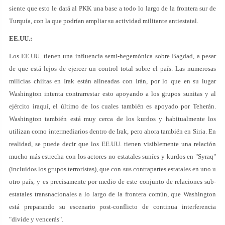
siente que esto le dará al PKK una base a todo lo largo de la frontera sur de
Turquía, con la que podrían ampliar su actividad militante antiestatal.
EE.UU.:
Los EE.UU. tienen una influencia semi-hegemónica sobre Bagdad, a pesar
de que está lejos de ejercer un control total sobre el país. Las numerosas
milicias chiítas en Irak están alineadas con Irán, por lo que en su lugar
Washington intenta contrarrestar esto apoyando a los grupos sunitas y al
ejército iraquí, el último de los cuales también es apoyado por Teherán.
Washington también está muy cerca de los kurdos y habitualmente los
utilizan como intermediarios dentro de Irak, pero ahora también en Siria. En
realidad, se puede decir que los EE.UU. tienen visiblemente una relación
mucho más estrecha con los actores no estatales suníes y kurdos en "Syraq"
(incluidos los grupos terroristas), que con sus contrapartes estatales en uno u
otro país, y es precisamente por medio de este conjunto de relaciones sub-
estatales transnacionales a lo largo de la frontera común, que Washington
está preparando su escenario post-conflicto de continua interferencia
"divide y vencerás".