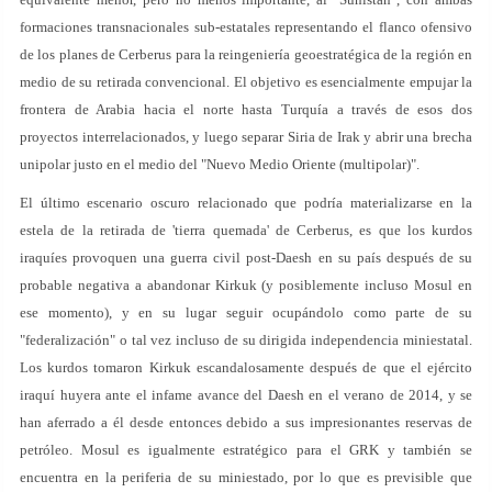
formaciones transnacionales sub-estatales representando el flanco ofensivo
de los planes de Cerberus para la reingeniería geoestratégica de la región en
medio de su retirada convencional. El objetivo es esencialmente empujar la
frontera de Arabia hacia el norte hasta Turquía a través de esos dos
proyectos interrelacionados, y luego separar Siria de Irak y abrir una brecha
unipolar justo en el medio del "Nuevo Medio Oriente (multipolar)".
El último escenario oscuro relacionado que podría materializarse en la
estela de la retirada de 'tierra quemada' de Cerberus, es que los kurdos
iraquíes provoquen una guerra civil post-Daesh en su país después de su
probable negativa a abandonar Kirkuk (y posiblemente incluso Mosul en
ese momento), y en su lugar seguir ocupándolo como parte de su
"federalización" o tal vez incluso de su dirigida independencia miniestatal.
Los kurdos tomaron Kirkuk escandalosamente después de que el ejército
iraquí huyera ante el infame avance del Daesh en el verano de 2014, y se
han aferrado a él desde entonces debido a sus impresionantes reservas de
petróleo. Mosul es igualmente estratégico para el GRK y también se
encuentra en la periferia de su miniestado, por lo que es previsible que