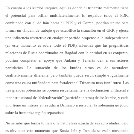
En cuanto a los kurdos iraquíes, aquí es donde el tripartito realmente tiene
el potencial para brillar multilateralmente. El respaldo turco al PDK,
combinado con el de Irán hacia el PUK y el Gorran, podrían unirse para
formar un tándem de trabajo que estabilice la situación en el GRK y ejerca
una influencia restrictiva en cualquier partido propenso a la independencia
(en este momento es sobre todo el PDK), mientras que las pragmáticas
relaciones de Rusia coordinadas en Bagdad con la entidad en su conjunto,
podrían completar el apoyo que Ankara y Teherán den a sus actores
partidarios. La situación de los kurdos sirios es de naturaleza
cualitativamente diferente, pero también puede servir simple e igualmente
como una causa unificadora para fortalecer el Tripartito ruso-iraní-turco. Las
tres grandes potencias se oponen resueltamente a la declaración unilateral e
inconstitucional de "federalización" (partición interna) de los kurdos, y cada
uno tiene un interés en ayudar a Damasco a restaurar la soberanía
de facto
sobre la fronteriza región separatista.
No se sabe qué forma tomará o la naturaleza exacta de sus actividades, pero
es obvio en este momento que Rusia, Irán y Turquía se están moviendo