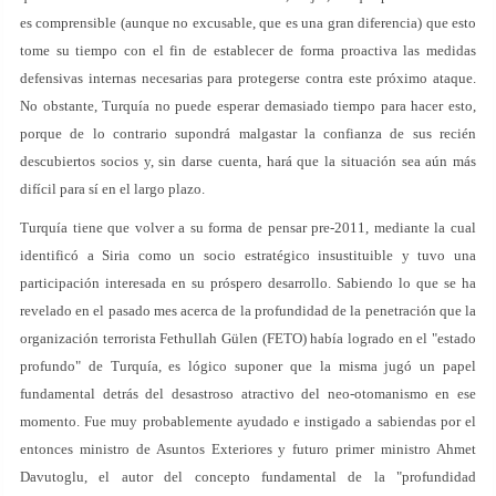
es comprensible (aunque no excusable, que es una gran diferencia) que esto
tome su tiempo con el fin de establecer de forma proactiva las medidas
defensivas internas necesarias para protegerse contra este próximo ataque.
No obstante, Turquía no puede esperar demasiado tiempo para hacer esto,
porque de lo contrario supondrá malgastar la confianza de sus recién
descubiertos socios y, sin darse cuenta, hará que la situación sea aún más
difícil para sí en el largo plazo.
Turquía tiene que volver a su forma de pensar pre-2011, mediante la cual
identificó a Siria como un socio estratégico insustituible y tuvo una
participación interesada en su próspero desarrollo. Sabiendo lo que se ha
revelado en el pasado mes acerca de la profundidad de la penetración que la
organización terrorista Fethullah Gülen (FETO) había logrado en el "estado
profundo" de Turquía, es lógico suponer que la misma jugó un papel
fundamental detrás del desastroso atractivo del neo-otomanismo en ese
momento. Fue muy probablemente ayudado e instigado a sabiendas por el
entonces ministro de Asuntos Exteriores y futuro primer ministro Ahmet
Davutoglu, el autor del concepto fundamental de la "profundidad