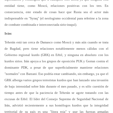
entidad tiene, como Moscú, relaciones positivas con los tres. En
consecuencia, este estado de cosas hace que Rusia sea el actor más
indispensable en "Syraq" (el neologismo occidental para referirse a la zona
de combate combinada e interconectada sirio-iraquí).
Irán:
Teherán está tan cerca de Damasco como Moscú y más aún cuando se trata
de Bagdad, pero tiene relaciones notablemente menos cálidas con el
Gobierno regional kurdo (GRK) en Erbil, y ninguna en absoluto con los
kurdos sirios. Irán apoya a los grupos de oposición PUK y Gorran contra el
dominante PDK, a pesar de que superficialmente mantiene relaciones
"normales" con Barzani. Eso podría estar cambiando, sin embargo, ya que el
GRK alberga varios grupos terroristas kurdos que han lanzado una invasión
de baja intensidad sobre Irán durante el mes pasado, y es sólo cuestión de
tiempo antes de que la paciencia de Teherán se agote tratando con las
excusas de Erbil. El líder del Consejo Supremo de Seguridad Nacional de
Irán, advirtió recientemente a sus homólogos kurdos que la integridad
territorial de su país es una "línea roja" y que las fuerzas armadas