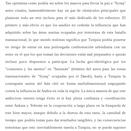
Tan optimista como podría ser sobre los marcos para llevar la paz a "Syraq"
antes citados, lamentablemente hay un par de obstáculos principales que
plantean todo un reto incluso para el más dedicado de los esfuerzos. El
primero y más obvio es que los saudíes no cederán la influencia que han
adquirido sobre las áreas sunitas ocupadas por terroristas de esta batalla
transnacional, lo que siendo realistas significa que Turquía podría ponerse
en riesgo de entrar en una prolongada confrontación subsidiaria con un
reino en el que los que toman las decisiones están mal preparados o quizás
incluso poco dispuestos a participar. La lucha geo-ideológica por los
"corazones y las mentes" en "Sunistán" (término del autor para las zonas
transnacionales de "Syraq" ocupadas por el Daesh), haría a Turquía la
contraparte sunita del Irán chií en forma multidimensional empujando
contra la influencia de Arabia en toda la región. La única manera de que este
ambicioso intento tenga éxito es si hay plena confianza y coordinación
entre Ankara y Teherán en la cooperación a largo plazo en la búsqueda de
este bien mayor, aunque debido a la dureza de esta tarea, la cantidad de
tiempo que podría tomar para dar resultados tangibles, y las consecuencias
terroristas que esto inevitablemente traería a Turquía, no se puede suponer