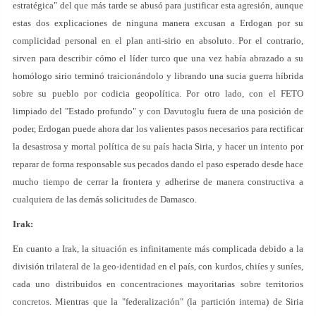
estratégica" del que más tarde se abusó para justificar esta agresión, aunque
estas dos explicaciones de ninguna manera excusan a Erdogan por su
complicidad personal en el plan anti-sirio en absoluto. Por el contrario,
sirven para describir cómo el líder turco que una vez había abrazado a su
homólogo sirio terminó traicionándolo y librando una sucia guerra híbrida
sobre su pueblo por codicia geopolítica. Por otro lado, con el FETO
limpiado del "Estado profundo" y con Davutoglu fuera de una posición de
poder, Erdogan puede ahora dar los valientes pasos necesarios para rectificar
la desastrosa y mortal política de su país hacia Siria, y hacer un intento por
reparar de forma responsable sus pecados dando el paso esperado desde hace
mucho tiempo de cerrar la frontera y adherirse de manera constructiva a
cualquiera de las demás solicitudes de Damasco.
Irak:
En cuanto a Irak, la situación es infinitamente más complicada debido a la
división trilateral de la geo-identidad en el país, con kurdos, chiíes y suníes,
cada uno distribuidos en concentraciones mayoritarias sobre territorios
concretos. Mientras que la "federalización" (la partición interna) de Siria