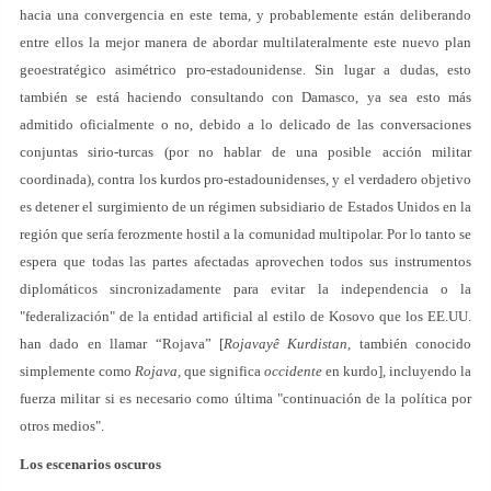
hacia una convergencia en este tema, y probablemente están deliberando
entre ellos la mejor manera de abordar multilateralmente este nuevo plan
geoestratégico asimétrico pro-estadounidense. Sin lugar a dudas, esto
también se está haciendo consultando con Damasco, ya sea esto más
admitido oficialmente o no, debido a lo delicado de las conversaciones
conjuntas sirio-turcas (por no hablar de una posible acción militar
coordinada), contra los kurdos pro-estadounidenses, y el verdadero objetivo
es detener el surgimiento de un régimen subsidiario de Estados Unidos en la
región que sería ferozmente hostil a la comunidad multipolar. Por lo tanto se
espera que todas las partes afectadas aprovechen todos sus instrumentos
diplomáticos sincronizadamente para evitar la independencia o la
"federalización" de la entidad artificial al estilo de Kosovo que los EE.UU.
han dado en llamar “Rojava” [
Rojavayê Kurdistan
, también conocido
simplemente como
Rojava,
que significa
occidente
en kurdo], incluyendo la
fuerza militar si es necesario como última "continuación de la política por
otros medios".
Los escenarios oscuros