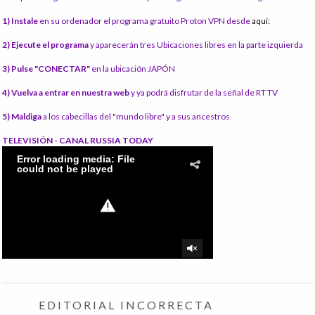
1) Instale
en su ordenador el programa gratuito Proton VPN desde
aquí:
2) Ejecute el programa
y aparecerán tres Ubicaciones libres en la parte izquierda
3) Pulse "CONECTAR"
en la ubicación JAPÓN
4) Vuelva a entrar en nuestra web
y ya podrá disfrutar de la señal de RT TV
5) Maldiga
a los cabecillas del "mundo libre" y a sus ancestros
TELEVISIÓN - CANAL RUSSIA TODAY
EDITORIAL INCORRECTA