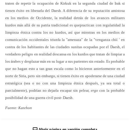
traten de repetir la ocupación de Kirkuk en la segunda ciudad de Irak si
tienen éxito en liberarla del Daesh. A diferencia de su reputación amistosa
en los medios de Occidente, la realidad detrás de los avances militares
kurdos más allá de su patria tradicional es quepractican con regularidad la
limpieza étnica contra los no kurdos, así que mientras en los medios de
comunicación occidentales triunfa la "amenaza" de la "venganza chií ' en
contra de los habitantes de las ciudades sunitas ocupadas por el Daesh, el
verdadero peligro en realidad descansa en los kurdos que tratan de limpiar a
los árabes y desplazar más en su lugar a sus parientes sin estado. Es probable
que no hagan esto a tan gran escala como lo hicieron anteriormente en el
norte de Siria, pero sin embargo, si tienen éxito en apoderarse de una ciudad
estratégica (sea o no con una limpieza étnica después, ya sea total o
parcialmente), podrían no dejarla escapar sin pelear,
ergo
con la probable
posibilidad de una guerra civil post- Daesh.
Fuente: Katehon
Abrir página en versión completa