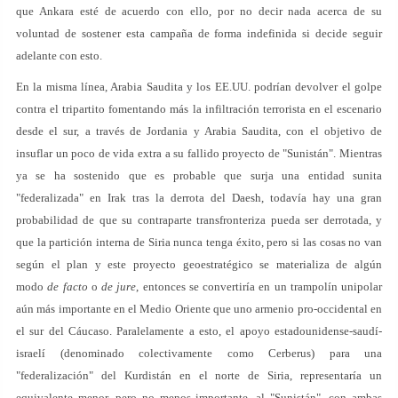
que Ankara esté de acuerdo con ello, por no decir nada acerca de su
voluntad de sostener esta campaña de forma indefinida si decide seguir
adelante con esto.
En la misma línea, Arabia Saudita y los EE.UU. podrían devolver el golpe
contra el tripartito fomentando más la infiltración terrorista en el escenario
desde el sur, a través de Jordania y Arabia Saudita, con el objetivo de
insuflar un poco de vida extra a su fallido proyecto de "Sunistán". Mientras
ya se ha sostenido que es probable que surja una entidad sunita
"federalizada" en Irak tras la derrota del Daesh, todavía hay una gran
probabilidad de que su contraparte transfronteriza pueda ser derrotada, y
que la partición interna de Siria nunca tenga éxito, pero si las cosas no van
según el plan y este proyecto geoestratégico se materializa de algún
modo
de facto
o
de jure
, entonces se convertiría en un trampolín unipolar
aún más importante en el Medio Oriente que uno armenio pro-occidental en
el sur del Cáucaso. Paralelamente a esto, el apoyo estadounidense-saudí-
israelí (denominado colectivamente como Cerberus) para una
"federalización" del Kurdistán en el norte de Siria, representaría un
equivalente menor, pero no menos importante, al "Sunistán", con ambas